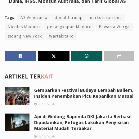
Dunia, IHSG, Monsun Australia, dan Tarif Global AS
Tags:
AS Venezuela
donald trump
narkoterorisme
Nicolas Maduro
penangkapan Maduro
Pewarta Warga
sidang New York
Wartakita.id
ARTIKEL TER
KAIT
Gemparkan Festival Budaya Lembah Baliem,
Insiden Penembakan Picu Kepanikan Massal
08/08/2026
Api di Gedung Bapenda DKI Jakarta Berhasil
Dipadamkan, Petugas Lakukan Penyisiran
Material Mudah Terbakar
08/08/2026