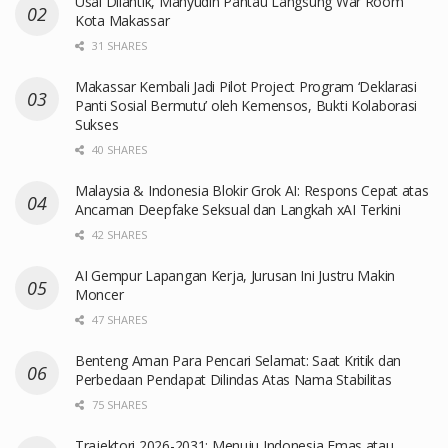
Usai Dilantik, Mahyudin Pantau Langsung War Room
Kota Makassar
31 SHARES
Makassar Kembali Jadi Pilot Project Program ‘Deklarasi
Panti Sosial Bermutu’ oleh Kemensos, Bukti Kolaborasi
Sukses
40 SHARES
Malaysia & Indonesia Blokir Grok AI: Respons Cepat atas
Ancaman Deepfake Seksual dan Langkah xAI Terkini
42 SHARES
AI Gempur Lapangan Kerja, Jurusan Ini Justru Makin
Moncer
47 SHARES
Benteng Aman Para Pencari Selamat: Saat Kritik dan
Perbedaan Pendapat Dilindas Atas Nama Stabilitas
75 SHARES
Trajektori 2026-2031: Menuju Indonesia Emas atau