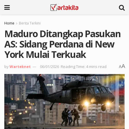
Home
Berita Terkini
Maduro Ditangkap Pasukan
AS: Sidang Perdana di New
York Mulai Terkuak
A
by
Warteknet
06/01/2026
Reading Time: 4 mins read
A