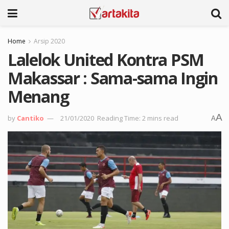
Home
Arsip 2020
Lalelok United Kontra PSM
Makassar : Sama-sama Ingin
Menang
A
by
Cantiko
21/01/2020
Reading Time: 2 mins read
A