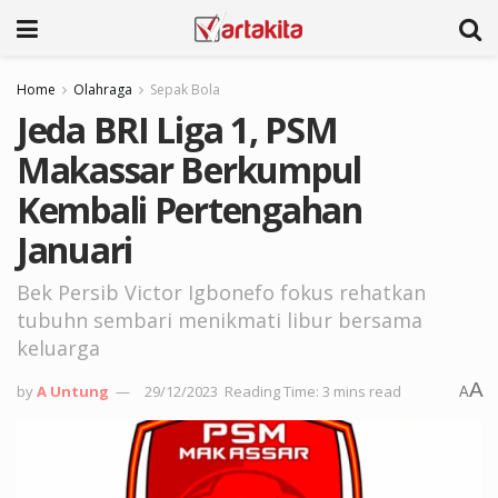
Home
Olahraga
Sepak Bola
Jeda BRI Liga 1, PSM
Makassar Berkumpul
Kembali Pertengahan
Januari
Bek Persib Victor Igbonefo fokus rehatkan
tubuhn sembari menikmati libur bersama
keluarga
A
by
A Untung
29/12/2023
Reading Time: 3 mins read
A