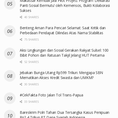
Makassar Kembali Jadi Pilot Project Program ‘Deklarasi
Panti Sosial Bermutu’ oleh Kemensos, Bukti Kolaborasi
Sukses
40 SHARES
Benteng Aman Para Pencari Selamat: Saat Kritik dan
Perbedaan Pendapat Dilindas Atas Nama Stabilitas
75 SHARES
Aksi Lingkungan dan Sosial Gerakan Rakyat Sulsel: 100
Bibit Pohon dan Ratusan Takjil Jelang HUT Pertama
52 SHARES
Jebakan Bunga Utang Rp599 Triliun: Mengapa SBN
Mematikan Akses Kredit Swasta dan UMKM?
30 SHARES
#CekFakta Foto Jalan Tol Trans-Papua
33 SHARES
Bareskrim Polri Tahan Dua Tersangka Kasus Penipuan
Rp2,4 Triliun PT Dana Syariah Indonesia