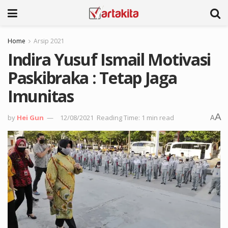
Home
Arsip 2021
Indira Yusuf Ismail Motivasi
Paskibraka : Tetap Jaga
Imunitas
A
by
Hei Gun
12/08/2021
Reading Time: 1 min read
A