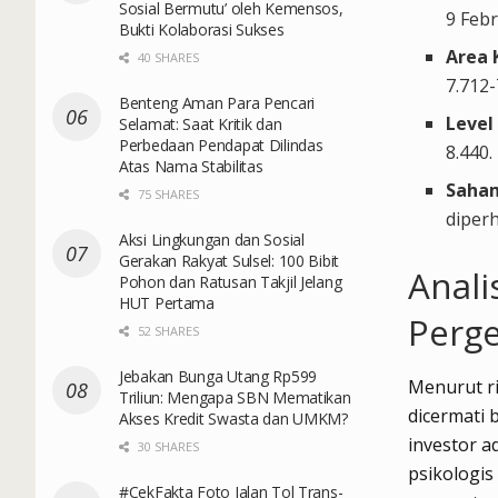
Sosial Bermutu’ oleh Kemensos,
9 Febr
Bukti Kolaborasi Sukses
Area 
40 SHARES
7.712-
Benteng Aman Para Pencari
Level
Selamat: Saat Kritik dan
Perbedaan Pendapat Dilindas
8.440.
Atas Nama Stabilitas
Saham
75 SHARES
diperh
Aksi Lingkungan dan Sosial
Gerakan Rakyat Sulsel: 100 Bibit
Anali
Pohon dan Ratusan Takjil Jelang
HUT Pertama
Perg
52 SHARES
Jebakan Bunga Utang Rp599
Menurut ri
Triliun: Mengapa SBN Mematikan
dicermati
Akses Kredit Swasta dan UMKM?
investor a
30 SHARES
psikologis
#CekFakta Foto Jalan Tol Trans-