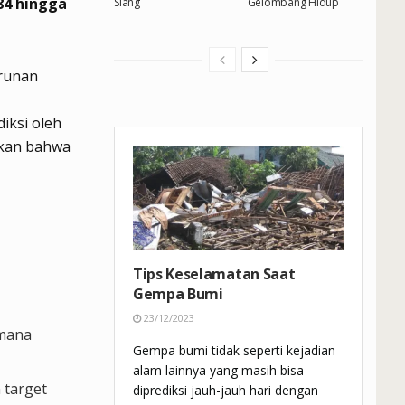
84 hingga
Siang
Gelombang Hidup
urunan
diksi oleh
ikan bahwa
Tips Keselamatan Saat
Gempa Bumi
23/12/2023
 mana
Gempa bumi tidak seperti kejadian
alam lainnya yang masih bisa
 target
diprediksi jauh-jauh hari dengan