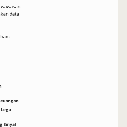
n wawasan
akan data
n
Keuangan
 Lega
 Sinyal