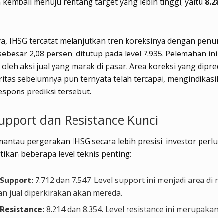
kembali menuju rentang target yang lebih tinggi, yaitu
8.2
a, IHSG tercatat melanjutkan tren koreksinya dengan pen
 sebesar 2,08 persen, ditutup pada level 7.935. Pelemahan ini
 oleh aksi jual yang marak di pasar. Area koreksi yang dipre
tas sebelumnya pun ternyata telah tercapai, mengindikas
spons prediksi tersebut.
Support dan Resistance Kunci
ntau pergerakan IHSG secara lebih presisi, investor perlu
kan beberapa level teknis penting:
 Support:
7.712 dan 7.547. Level support ini menjadi area di
an jual diperkirakan akan mereda.
 Resistance:
8.214 dan 8.354. Level resistance ini merupakan