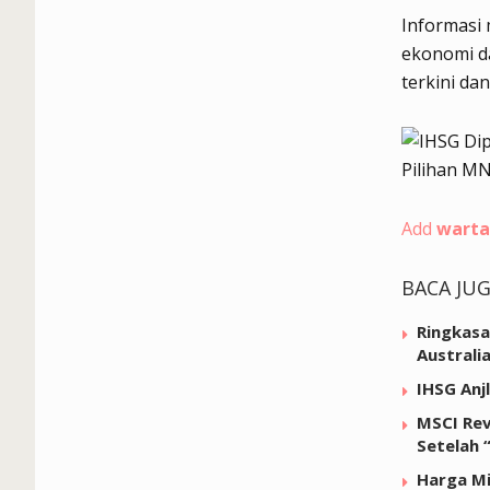
Informasi
ekonomi da
terkini da
Add
warta
BACA JU
Ringkasan
Australia
IHSG Anj
MSCI Rev
Setelah 
Harga Mi