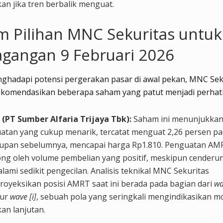
an jika tren berbalik menguat.
 Pilihan MNC Sekuritas untuk
gangan 9 Februari 2026
ghadapi potensi pergerakan pasar di awal pekan, MNC Sek
ekomendasikan beberapa saham yang patut menjadi perhati
(PT Sumber Alfaria Trijaya Tbk):
Saham ini menunjukkan
atan yang cukup menarik, tercatat menguat 2,26 persen p
upan sebelumnya, mencapai harga Rp1.810. Penguatan AM
ong oleh volume pembelian yang positif, meskipun cenderu
ami sedikit pengecilan. Analisis teknikal MNC Sekuritas
oyeksikan posisi AMRT saat ini berada pada bagian dari
wa
tur
wave [i]
, sebuah pola yang seringkali mengindikasikan
an lanjutan.