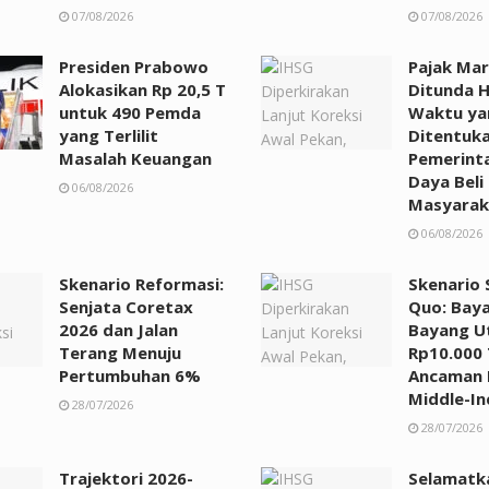
07/08/2026
07/08/2026
Presiden Prabowo
Pajak Ma
Alokasikan Rp 20,5 T
Ditunda 
untuk 490 Pemda
Waktu ya
yang Terlilit
Ditentuka
Masalah Keuangan
Pemerint
Daya Beli
06/08/2026
Masyarak
06/08/2026
Skenario Reformasi:
Skenario 
Senjata Coretax
Quo: Bay
2026 dan Jalan
Bayang U
Terang Menuju
Rp10.000 
Pertumbuhan 6%
Ancaman 
Middle-I
28/07/2026
28/07/2026
Trajektori 2026-
Selamatk