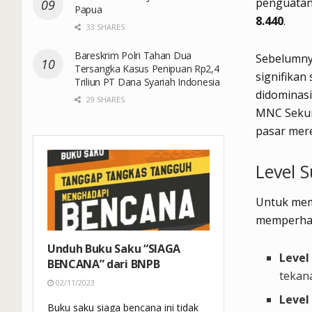
penguatan 
Papua
8.440
.
33 SHARES
Bareskrim Polri Tahan Dua
Sebelumny
Tersangka Kasus Penipuan Rp2,4
signifikan
Triliun PT Dana Syariah Indonesia
didominasi
29 SHARES
MNC Sekuri
pasar mere
Level 
Untuk mema
memperhati
Unduh Buku Saku “SIAGA
Level
BENCANA” dari BNPB
tekan
02/11/2023
Level
Buku saku siaga bencana ini tidak