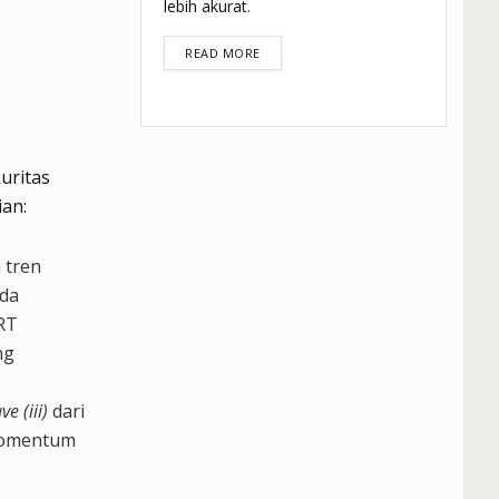
lebih akurat.
DETAILS
READ MORE
uritas
an:
 tren
ada
RT
ng
ve (iii)
dari
 momentum