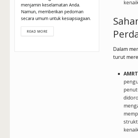
kenaik
menjamin keselamatan Anda.
Namun, memberikan pedoman
Saham
secara umum untuk kesiapsiagaan.
Perda
DETAILS
READ MORE
Dalam men
turut mer
AMRT 
pengu
penut
didor
mengal
mempr
struk
kenaik