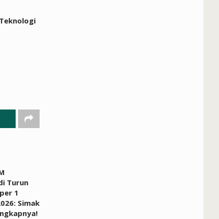
 Teknologi
BM
di Turun
per 1
026: Simak
engkapnya!