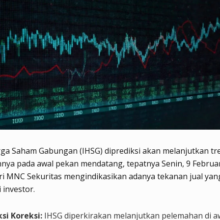
ga Saham Gabungan (IHSG) diprediksi akan melanjutkan tr
ya pada awal pekan mendatang, tepatnya Senin, 9 Februar
ari MNC Sekuritas mengindikasikan adanya tekanan jual yan
 investor.
ksi Koreksi:
IHSG diperkirakan melanjutkan pelemahan di a