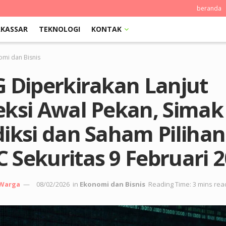
beranda
KASSAR
TEKNOLOGI
KONTAK
omi dan Bisnis
G Diperkirakan Lanjut
eksi Awal Pekan, Simak
diksi dan Saham Pilihan
 Sekuritas 9 Februari 
 Warga
08/02/2026
in
Ekonomi dan Bisnis
Reading Time: 3 mins rea