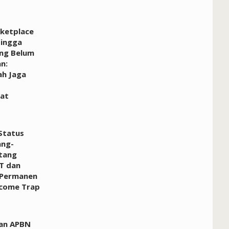
rketplace
Hingga
ng Belum
n:
ah Jaga
at
Status
ang-
tang
T dan
Permanen
ncome Trap
an APBN