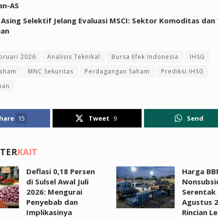
an-AS
 Asing Selektif Jelang Evaluasi MSCI: Sektor Komoditas dan
uan
bruari 2026
Analisis Teknikal
Bursa Efek Indonesia
IHSG
saham
MNC Sekuritas
Perdagangan Saham
Prediksi IHSG
han
hare
15
Tweet
9
Send
 TER
KAIT
Deflasi 0,18 Persen
Harga B
di Sulsel Awal Juli
Nonsubsi
2026: Mengurai
Serentak 
Penyebab dan
Agustus 2
Implikasinya
Rincian L