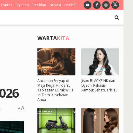
kontak
layanan
beriklan
privasi
perihal
WARTA
KITA
Ancaman Senyap di
Jisoo BLACKPINK dan
Meja Kerja: Hindari 5
Dyson: Rahasia
2026
Kebiasaan Buruk WFH
Rambut Sehat Berkilau
Ini Demi Kesehatan
Anda
A
d
A