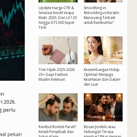
Update Harga OTR &
Smoothing vs
Simulasi Kredit Vespa
Rebonding vs Keratin:
Matic 2025: Dari LX 125
Mana yang Terbaik
hingga GTS 300 Super
untuk Rambutmu?
Tech
Tren Hijab 2025-2026:
Keseimbangan Hidup
25+ Gaya Fashion
Optimal: Menjaga
Muslim Kekinian
Kesehatan dari Dalam
dan Luar
en
i 2026.
g perlu
Rambut Rontok Parah?
Bosan Jomblo atau
Kenali Penyebab dan
Hubungan Terasa
wal pekan
Solusi Alami
Hambar? Pikat dengan