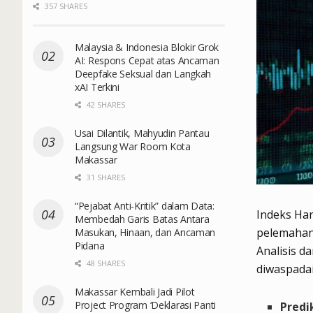
357 SHARES
Malaysia & Indonesia Blokir Grok
AI: Respons Cepat atas Ancaman
Deepfake Seksual dan Langkah
xAI Terkini
42 SHARES
Usai Dilantik, Mahyudin Pantau
Langsung War Room Kota
Makassar
31 SHARES
“Pejabat Anti-Kritik” dalam Data:
Indeks Har
Membedah Garis Batas Antara
pelemahann
Masukan, Hinaan, dan Ancaman
Pidana
Analisis d
48 SHARES
diwaspadai
Makassar Kembali Jadi Pilot
Project Program ‘Deklarasi Panti
Predi