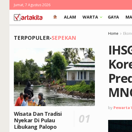
Jumat, 7 Agustus 2026
ALAM
WARTA
GAYA
MA
Home
Ekon
TERPOPULER-
SEPEKAN
IHS
Kor
Pre
MNC
by
Pewarta
Wisata Dan Tradisi
Nyekar Di Pulau
Libukang Palopo