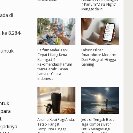
4 Parfum “Date Night”
Menggoda Ini
ada di
ke 8.284-
Parfum Mahal Tapi
Labirin Pilihan
 untuk
Cepat Hilang Kena
Smartphone Modern:
Keringat? 4
Dari Fotografi Hingga
Rekomendasi Parfum
Gaming
“Anti-Gerah” Tahan
Lama di Cuaca
Indonesia
ntuk
 para
t
Aroma Kopi Pagi Anda,
Jeda di Tengah Badai:
Tetap Hangat
Tiga Kompas Batin
rjadinya
Sempurna Hingga
untuk Mengarungi