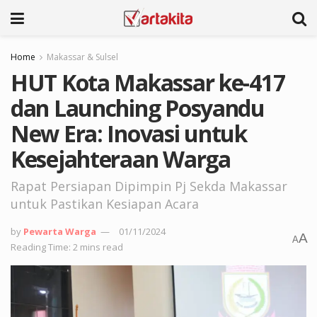
Home
Makassar & Sulsel
HUT Kota Makassar ke-417
dan Launching Posyandu
New Era: Inovasi untuk
Kesejahteraan Warga
Rapat Persiapan Dipimpin Pj Sekda Makassar
untuk Pastikan Kesiapan Acara
by
Pewarta Warga
01/11/2024
A
A
Reading Time: 2 mins read