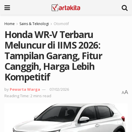
Home
Sains & Teknologi
Otomotif
Honda WR-V Terbaru
Meluncur di IIMS 2026:
Tampilan Garang, Fitur
Canggih, Harga Lebih
Kompetitif
by
Pewarta Warga
07/02/2026
A
A
Reading Time: 2 mins read