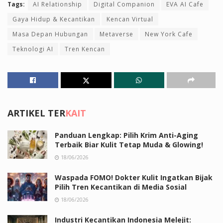
Tags:
AI Relationship
Digital Companion
EVA AI Cafe
Gaya Hidup & Kecantikan
Kencan Virtual
Masa Depan Hubungan
Metaverse
New York Cafe
Teknologi AI
Tren Kencan
ARTIKEL TER
KAIT
Panduan Lengkap: Pilih Krim Anti-Aging
Terbaik Biar Kulit Tetap Muda & Glowing!
18/06/2026
Waspada FOMO! Dokter Kulit Ingatkan Bijak
Pilih Tren Kecantikan di Media Sosial
18/06/2026
Industri Kecantikan Indonesia Melejit: