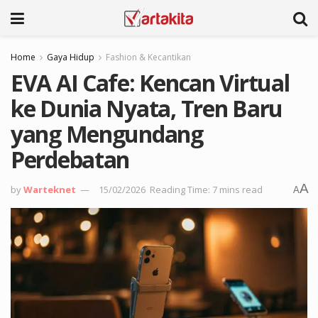
Home
Gaya Hidup
Fashion & Kecantikan
EVA AI Cafe: Kencan Virtual
ke Dunia Nyata, Tren Baru
yang Mengundang
Perdebatan
A
by
Warteknet
15/02/2026
Reading Time: 7 mins read
A