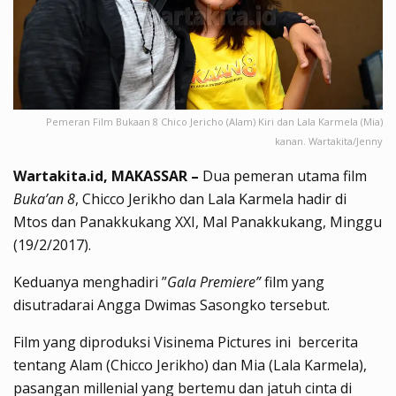
Pemeran Film Bukaan 8 Chico Jericho (Alam) Kiri dan Lala Karmela (Mia)
kanan. Wartakita/Jenny
Wartakita.id, MAKASSAR –
Dua pemeran utama film
Buka’an 8
, Chicco Jerikho dan Lala Karmela hadir di
Mtos dan Panakkukang XXI, Mal Panakkukang, Minggu
(19/2/2017).
Keduanya menghadiri ”
Gala Premiere”
film yang
disutradarai Angga Dwimas Sasongko tersebut.
Film yang diproduksi Visinema Pictures ini bercerita
tentang Alam (Chicco Jerikho) dan Mia (Lala Karmela),
pasangan millenial yang bertemu dan jatuh cinta di