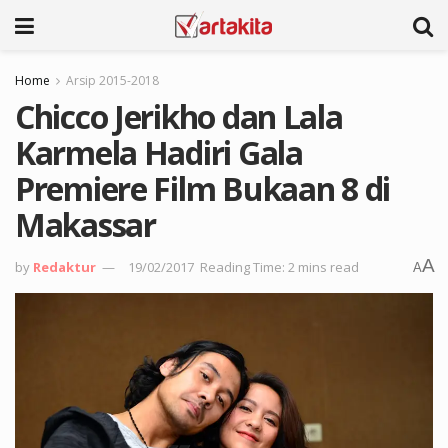
Home
Arsip 2015-2018
Chicco Jerikho dan Lala
Karmela Hadiri Gala
Premiere Film Bukaan 8 di
Makassar
A
by
Redaktur
19/02/2017
Reading Time: 2 mins read
A