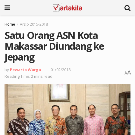
Home
Arsip 2015-2018
Satu Orang ASN Kota
Makassar Diundang ke
Jepang
by
Pewarta Warga
01/02/2018
A
A
Reading Time: 2 mins read