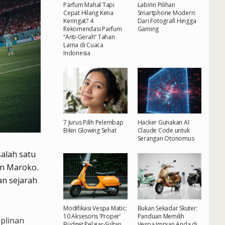
Parfum Mahal Tapi
Labirin Pilihan
Cepat Hilang Kena
Smartphone Modern:
Keringat? 4
Dari Fotografi Hingga
Rekomendasi Parfum
Gaming
“Anti-Gerah” Tahan
Lama di Cuaca
Indonesia
7 Jurus Pilih Pelembap
Hacker Gunakan AI
Bikin Glowing Sehat
Claude Code untuk
Serangan Otonomus
salah satu
an Maroko.
an sejarah
Modifikasi Vespa Matic:
Bukan Sekadar Skuter:
10 Aksesoris ‘Proper’
Panduan Memilih
iplinan
Budget Pelajar-Sultan
Vespa Impian Anda di