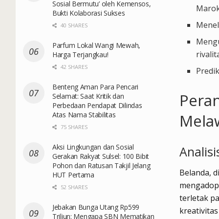
Sosial Bermutu’ oleh Kemensos,
Marok
Bukti Kolaborasi Sukses
Menel
40 SHARES
Mengu
Parfum Lokal Wangi Mewah,
rivalit
Harga Terjangkau!
42 SHARES
Predik
Benteng Aman Para Pencari
Peran
Selamat: Saat Kritik dan
Perbedaan Pendapat Dilindas
Atas Nama Stabilitas
Melaw
75 SHARES
Aksi Lingkungan dan Sosial
Analisi
Gerakan Rakyat Sulsel: 100 Bibit
Pohon dan Ratusan Takjil Jelang
Belanda, 
HUT Pertama
mengadopsi
52 SHARES
terletak 
Jebakan Bunga Utang Rp599
kreativita
Triliun: Mengapa SBN Mematikan