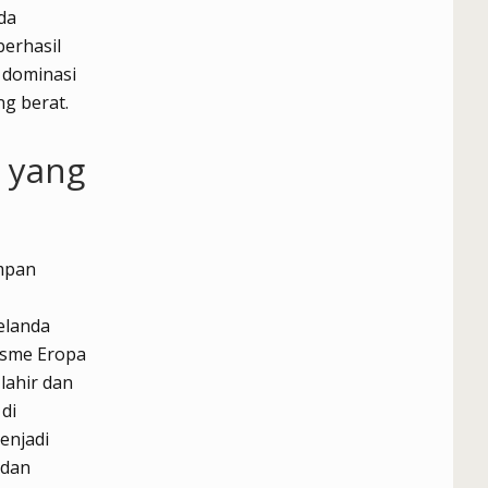
da
berhasil
 dominasi
ng berat.
s yang
impan
elanda
lisme Eropa
lahir dan
di
menjadi
 dan