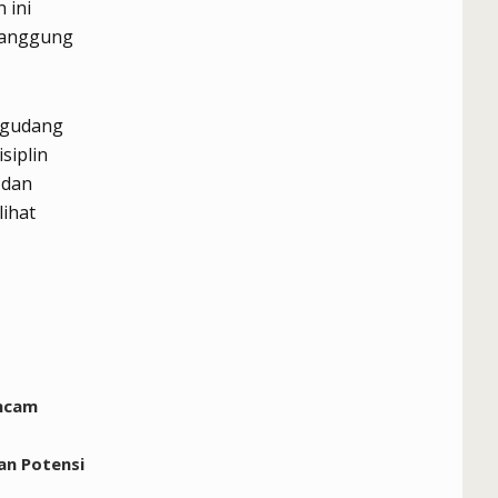
 ini
 panggung
egudang
siplin
 dan
lihat
ancam
an Potensi