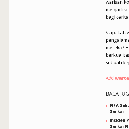
warisan ko
menjadi si
bagi cerit
Siapakah 
pengalaman
mereka? Ha
berkualita
sebuah keju
Add
warta
BACA JU
FIFA Sel
Sanksi
Insiden 
Sanksi F