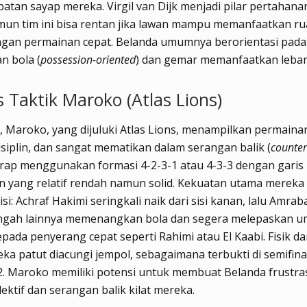
patan sayap mereka. Virgil van Dijk menjadi pilar pertahana
mun tim ini bisa rentan jika lawan mampu memanfaatkan r
ngan permainan cepat. Belanda umumnya berorientasi pada
n bola (
possession-oriented
) dan gemar memanfaatkan lebar
s Taktik Maroko (Atlas Lions)
, Maroko, yang dijuluki Atlas Lions, menampilkan permaina
siplin, dan sangat mematikan dalam serangan balik (
counter
rap menggunakan formasi 4-2-3-1 atau 4-3-3 dengan garis
 yang relatif rendah namun solid. Kekuatan utama mereka 
si: Achraf Hakimi seringkali naik dari sisi kanan, lalu Amrab
ngah lainnya memenangkan bola dan segera melepaskan 
pada penyerang cepat seperti Rahimi atau El Kaabi. Fisik d
ka patut diacungi jempol, sebagaimana terbukti di semifinal
. Maroko memiliki potensi untuk membuat Belanda frustras
ektif dan serangan balik kilat mereka.