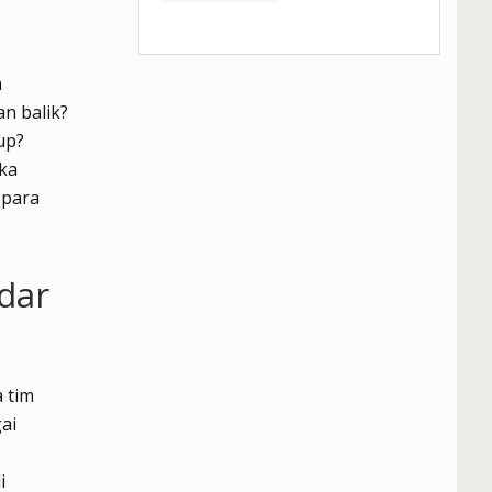
a
n balik?
up?
ika
 para
adar
 tim
ai
i