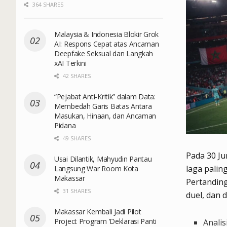
364 SHARES
Malaysia & Indonesia Blokir Grok
AI: Respons Cepat atas Ancaman
Deepfake Seksual dan Langkah
xAI Terkini
42 SHARES
“Pejabat Anti-Kritik” dalam Data:
Membedah Garis Batas Antara
Masukan, Hinaan, dan Ancaman
Pidana
49 SHARES
Pada 30 Ju
Usai Dilantik, Mahyudin Pantau
laga palin
Langsung War Room Kota
Makassar
Pertanding
31 SHARES
duel, dan 
Makassar Kembali Jadi Pilot
Project Program ‘Deklarasi Panti
Analis