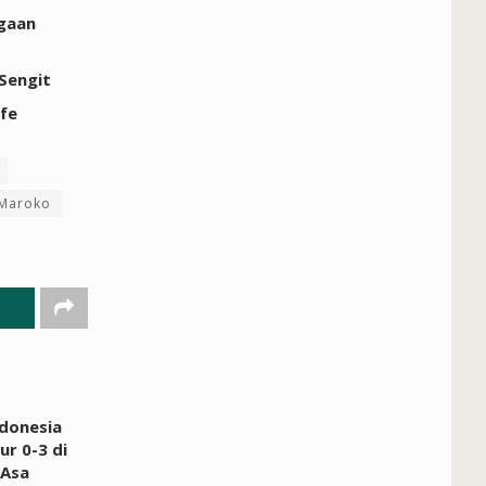
rgaan
 Sengit
ife
 Maroko
donesia
ur 0-3 di
 Asa