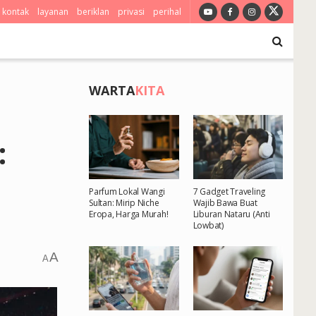
kontak
layanan
beriklan
privasi
perihal
WARTA
KITA
:
Parfum Lokal Wangi
7 Gadget Traveling
Sultan: Mirip Niche
Wajib Bawa Buat
Eropa, Harga Murah!
Liburan Nataru (Anti
Lowbat)
A
A