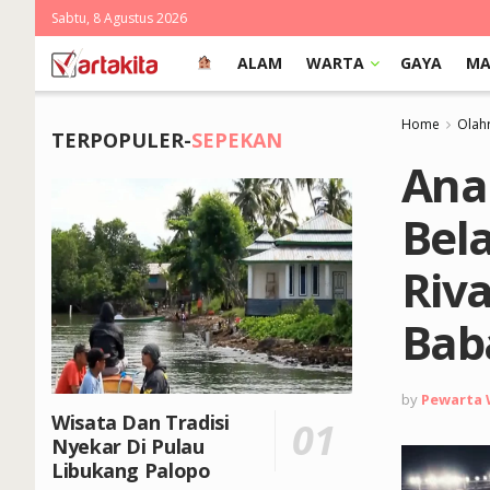
Sabtu, 8 Agustus 2026
ALAM
WARTA
GAYA
MA
Home
Olah
TERPOPULER-
SEPEKAN
Anal
Bel
Riva
Bab
by
Pewarta
Wisata Dan Tradisi
Nyekar Di Pulau
Libukang Palopo