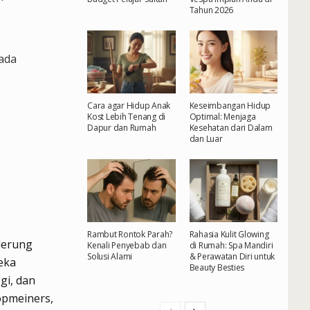
Tahun 2026
ada
Cara agar Hidup Anak
Keseimbangan Hidup
Kost Lebih Tenang di
Optimal: Menjaga
Dapur dan Rumah
Kesehatan dari Dalam
dan Luar
Rambut Rontok Parah?
Rahasia Kulit Glowing
derung
Kenali Penyebab dan
di Rumah: Spa Mandiri
Solusi Alami
& Perawatan Diri untuk
eka
Beauty Besties
gi, dan
oopmeiners,