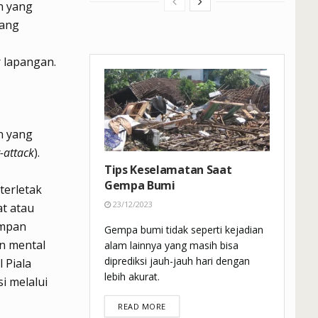
n yang
uang
 lapangan.
n yang
-attack
).
Tips Keselamatan Saat
Gempa Bumi
terletak
23/12/2023
at atau
umpan
Gempa bumi tidak seperti kejadian
an mental
alam lainnya yang masih bisa
diprediksi jauh-jauh hari dengan
 Piala
lebih akurat.
i melalui
DETAILS
READ MORE