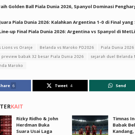
raih Golden Ball Piala Dunia 2026, Spanyol Dominasi Pengha
Juara Piala Dunia 2026: Kalahkan Argentina 1-0 di Final yang
Line-up Final Piala Dunia 2026: Argentina vs Spanyol di MetL
s Lions vs Oranje
Belanda vs Maroko PD2026
Piala Dunia 2026
preview babak 32 besar Piala Dunia 2026
sejarah duel Belanda
anda Maroko
Share
6
Tweet
4
Send
 TER
KAIT
Rizky Ridho & John
Timnas In
Herdman Buka
Babak Bel
Suara Usai Laga
Kandang,