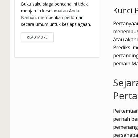
Buku saku siaga bencana ini tidak
Kunci 
menjamin keselamatan Anda.
Namun, memberikan pedoman
Pertanyaan
secara umum untuk kesiapsiagaan.
menembus 
DETAILS
READ MORE
Atau akank
Prediksi m
pertanding
pemain Mar
Sejar
Perta
Pertemuan 
pernah ber
pemenang d
persahabat