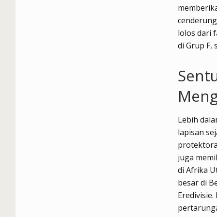
memberikan
cenderung 
lolos dari
di Grup F,
Sentu
Meng
Lebih dala
lapisan se
protektora
juga memil
di Afrika 
besar di B
Eredivisie.
pertarunga