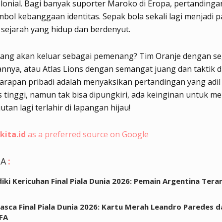
lonial. Bagi banyak suporter Maroko di Eropa, pertandingan
mbol kebanggaan identitas. Sepak bola sekali lagi menjadi
a sejarah yang hidup dan berdenyut.
yang akan keluar sebagai pemenang? Tim Oranje dengan s
nya, atau Atlas Lions dengan semangat juang dan taktik di
rapan pribadi adalah menyaksikan pertandingan yang adil
s tinggi, namun tak bisa dipungkiri, ada keinginan untuk me
tan lagi terlahir di lapangan hijau!
kita.id
as a preferred source on Google
GA
:
idiki Kericuhan Final Piala Dunia 2026: Pemain Argentina Ter
Pasca Final Piala Dunia 2026: Kartu Merah Leandro Paredes d
IFA