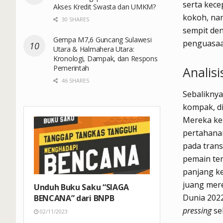
serta kece
Akses Kredit Swasta dan UMKM?
kokoh, na
30 SHARES
sempit de
Gempa M7,6 Guncang Sulawesi
penguasaa
Utara & Halmahera Utara:
Kronologi, Dampak, dan Respons
Pemerintah
Analisi
46 SHARES
Sebaliknya
kompak, di
Mereka ke
pertahanan
pada transi
pemain te
panjang ke
juang mere
Unduh Buku Saku “SIAGA
Dunia 2022
BENCANA” dari BNPB
pressing
sel
02/11/2023