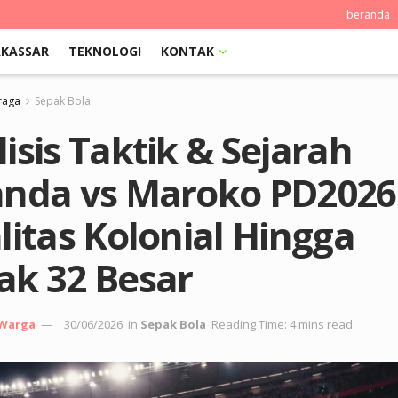
beranda
KASSAR
TEKNOLOGI
KONTAK
raga
Sepak Bola
isis Taktik & Sejarah
anda vs Maroko PD2026
litas Kolonial Hingga
ak 32 Besar
 Warga
30/06/2026
in
Sepak Bola
Reading Time: 4 mins read