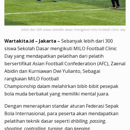
lebih dari 300 siswa sekolah dasar mengikuti milo football clinic day
Wartakita.id – Jakarta –
Sebanyak lebih dari 300
siswa Sekolah Dasar mengikuti MILO Football Clinic
Day yang mendapatkan pelatihan dari pelatih
bersertifikat Asian Football Confederation (AFC), Zaenal
Abidin dan Kurniawan Dwi Yulianto, Sebagai
rangkaian MILO Football
Championship dalam melahirkan bibit-bibit pesepak
bola muda berbakat yang memiliki mental juara.
Dengan menerapkan standar aturan Federasi Sepak
Bola Internasional, para peserta akan mendapatkan
pelatihan teknik dasar seperti
driblling, passing,
shooting, controlling, turning,
dan
keeping
.