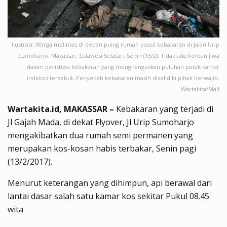
Ilustrasi: Warga melintas di depan puing rumah pasca kebakaran di Jalan Urip
Sumoharjo, Makassar, Sulawesi Selatan, Senin (13/2). Tidak ada korban jiwa
dalam peristiwa kebakaran yang menghanguskan puluhan petak kamar
indekos tersebut. Penyebab kebakaran masih diselidiki pihak berwajib.
Wartakita/Mail
Wartakita.id, MAKASSAR –
Kebakaran yang terjadi di
Jl Gajah Mada, di dekat Flyover, Jl Urip Sumoharjo
mengakibatkan dua rumah semi permanen yang
merupakan kos-kosan habis terbakar, Senin pagi
(13/2/2017).
Menurut keterangan yang dihimpun, api berawal dari
lantai dasar salah satu kamar kos sekitar Pukul 08.45
wita