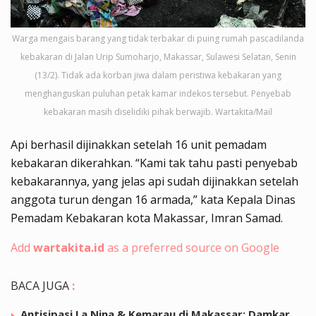
Warga mengais barang yang tidak terbakar di puing rumah pascadilanda
kebakaran di Jalan Urip Sumoharjo, Makassar, Sulawesi Selatan, Senin
(13/2). Tidak ada korban jiwa dalam peristiwa kebakaran yang
menghanguskan puluhan petak kamar indekos tersebut. Penyebab
kebakaran masih diselidiki pihak berwajib. Wartakita/Mail
Api berhasil dijinakkan setelah 16 unit pemadam
kebakaran dikerahkan. “Kami tak tahu pasti penyebab
kebakarannya, yang jelas api sudah dijinakkan setelah
anggota turun dengan 16 armada,” kata Kepala Dinas
Pemadam Kebakaran kota Makassar, Imran Samad.
Add
wartakita.id
as a preferred source on Google
BACA JUGA
:
Antisipasi La Nina & Kemarau di Makassar: Damkar