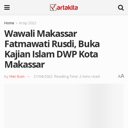
Home
Arsip 2022
Wawali Makassar
Fatmawati Rusdi, Buka
Kajian Islam DWP Kota
Makassar
A
by
Hei Gun
21/04/2022
Reading Time: 2 mins read
A