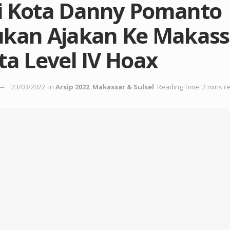
i Kota Danny Pomanto
ukan Ajakan Ke Makass
ta Level IV Hoax
23/03/2022
in
Arsip 2022
,
Makassar & Sulsel
Reading Time: 2 mins r