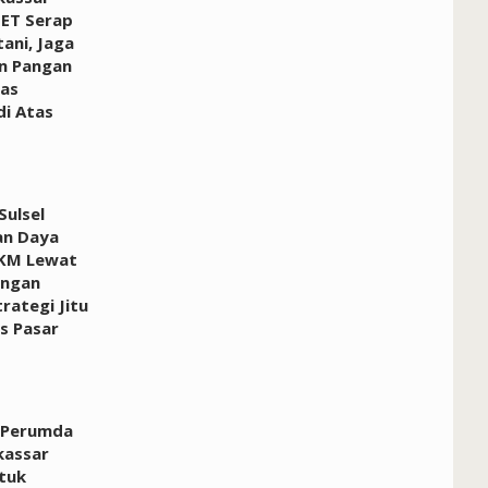
ET Serap
ani, Jaga
n Pangan
ras
i Atas
ulsel
an Daya
KM Lewat
ngan
rategi Jitu
 Pasar
 Perumda
kassar
tuk