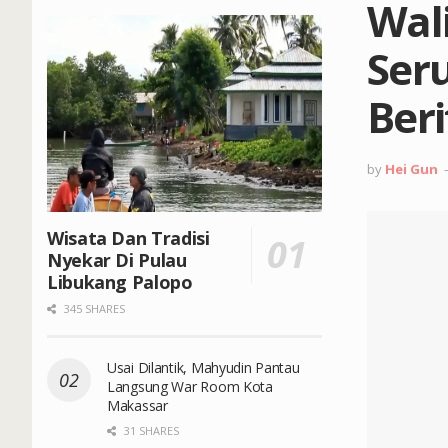
Wal
Ser
Beri
by
Hei Gun
Wisata Dan Tradisi
Nyekar Di Pulau
Libukang Palopo
345 SHARES
Usai Dilantik, Mahyudin Pantau
Langsung War Room Kota
Makassar
31 SHARES