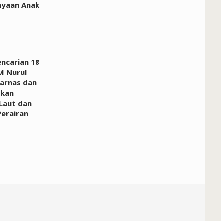
yaan Anak
g
encarian 18
M Nurul
sarnas dan
hkan
 Laut dan
Perairan