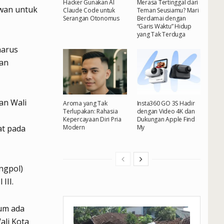
Hacker Gunakan AI
Merasa Tertinggal dari
awan untuk
Claude Code untuk
Teman Seusiamu? Mari
Serangan Otonomus
Berdamai dengan
“Garis Waktu” Hidup
yang Tak Terduga
harus
kan
kan Wali
Aroma yang Tak
Insta360 GO 3S Hadir
Terlupakan: Rahasia
dengan Video 4K dan
Kepercayaan Diri Pria
Dukungan Apple Find
t pada
Modern
My
ngpol)
III.
lum ada
ali Kota