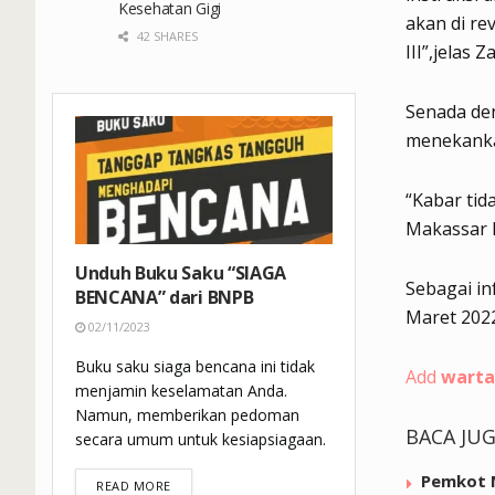
Kesehatan Gigi
akan di re
42 SHARES
III”,jelas Za
Senada de
menekanka
“Kabar tid
Makassar 
Unduh Buku Saku “SIAGA
Sebagai in
BENCANA” dari BNPB
Maret 2022
02/11/2023
Buku saku siaga bencana ini tidak
Add
warta
menjamin keselamatan Anda.
Namun, memberikan pedoman
BACA JU
secara umum untuk kesiapsiagaan.
Pemkot M
DETAILS
READ MORE