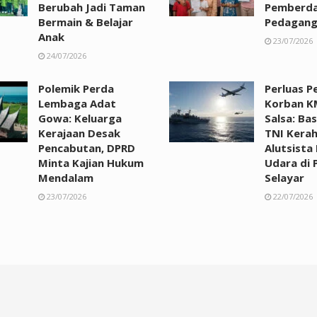
Berubah Jadi Taman
Pemberda
Bermain & Belajar
Pedagan
Anak
23/07/2026
24/07/2026
Polemik Perda
Perluas P
Lembaga Adat
Korban K
Gowa: Keluarga
Salsa: Ba
Kerajaan Desak
TNI Kera
Pencabutan, DPRD
Alutsista
Minta Kajian Hukum
Udara di 
Mendalam
Selayar
23/07/2026
22/07/2026