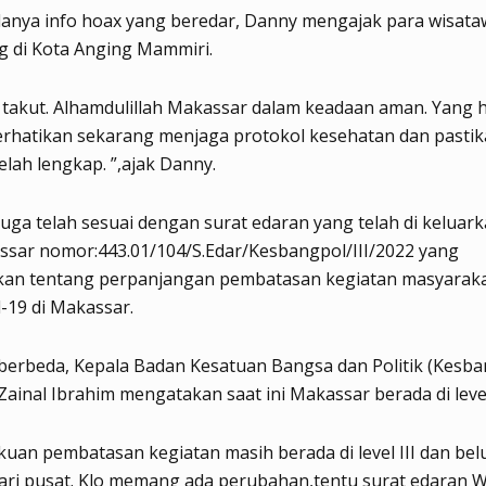
anya info hoax yang beredar, Danny mengajak para wisat
g di Kota Anging Mammiri.
 takut. Alhamdulillah Makassar dalam keadaan aman. Yang 
perhatikan sekarang menjaga protokol kesehatan dan pasti
telah lengkap. ”,ajak Danny.
 juga telah sesuai dengan surat edaran yang telah di keluar
ssar nomor:443.01/104/S.Edar/Kesbangpol/III/2022 yang
an tentang perpanjangan pembatasan kegiatan masyaraka
-19 di Makassar.
berbeda, Kepala Badan Kesatuan Bangsa dan Politik (Kesba
ainal Ibrahim mengatakan saat ini Makassar berada di level 
uan pembatasan kegiatan masih berada di level III dan be
dari pusat. Klo memang ada perubahan,tentu surat edaran W