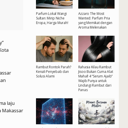
Parfum Lokal Wangi
Azzaro The Most
Sultan: Mirip Niche
Wanted: Parfum Pria
Eropa, Harga Murah!
yang Memikat dengan
Aroma Melenakan
y”
Kota
Rambut Rontok Parah?
Rahasia Kilau Rambut
Kenali Penyebab dan
Jisoo Bukan Cuma Alat
kassar
Solusi Alami
Mahal! 4 “Serum Ajaib”
kan
Wajib Punya untuk
Lindungi Rambut dari
Panas
ama laju
wa Makassar