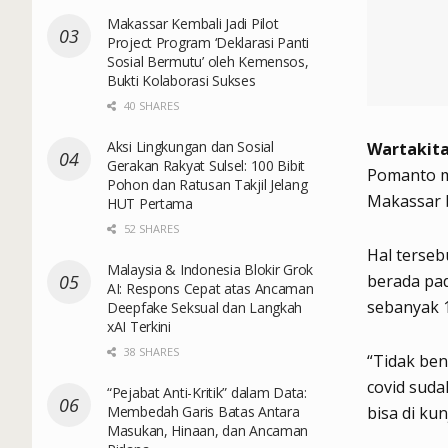
Makassar Kembali Jadi Pilot
Project Program ‘Deklarasi Panti
Sosial Bermutu’ oleh Kemensos,
Bukti Kolaborasi Sukses
40 SHARES
Aksi Lingkungan dan Sosial
Wartakita
Gerakan Rakyat Sulsel: 100 Bibit
Pomanto m
Pohon dan Ratusan Takjil Jelang
Makassar b
HUT Pertama
52 SHARES
Hal terseb
Malaysia & Indonesia Blokir Grok
berada pad
AI: Respons Cepat atas Ancaman
sebanyak 1
Deepfake Seksual dan Langkah
xAI Terkini
38 SHARES
“Tidak bena
covid suda
“Pejabat Anti-Kritik” dalam Data:
Membedah Garis Batas Antara
bisa di ku
Masukan, Hinaan, dan Ancaman