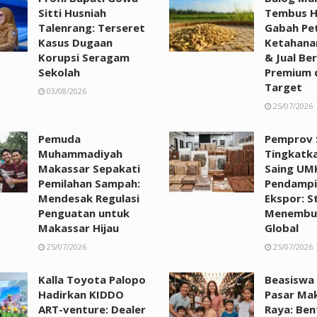
Sitti Husniah
Tembus H
Talenrang: Terseret
Gabah Pet
Kasus Dugaan
Ketahana
Korupsi Seragam
& Jual Be
Sekolah
Premium d
Target
03/08/2026
25/07/2026
Pemuda
Pemprov S
Muhammadiyah
Tingkatk
Makassar Sepakati
Saing UM
Pemilahan Sampah:
Pendampi
Mendesak Regulasi
Ekspor: St
Penguatan untuk
Menembus
Makassar Hijau
Global
25/07/2026
25/07/2026
Kalla Toyota Palopo
Beasiswa
Hadirkan KIDDO
Pasar Ma
ART-venture: Dealer
Raya: Ben