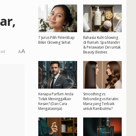
ar,
7 Jurus Pilih Pelembap
Rahasia Kulit Glowing
Bikin Glowing Sehat
di Rumah: Spa Mandiri
& Perawatan Diri untuk
A
ead
A
Beauty Besties
Kenapa Parfum Anda
Smoothing vs
Tidak Meninggalkan
Rebonding vs Keratin:
Kesan? (Dan Cara
Mana yang Terbaik
Mengatasinya)
untuk Rambutmu?