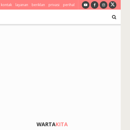
kontak
layanan
beriklan
privasi
perihal
WARTA
KITA