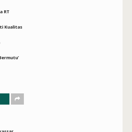
a RT
i Kualitas
n
 Bermutu’
kassar