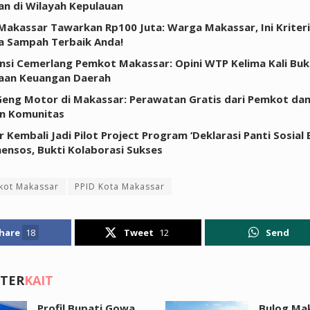
an di Wilayah Kepulauan
akassar Tawarkan Rp100 Juta: Warga Makassar, Ini Kriteri
a Sampah Terbaik Anda!
nsi Cemerlang Pemkot Makassar: Opini WTP Kelima Kali Bukt
laan Keuangan Daerah
eng Motor di Makassar: Perawatan Gratis dari Pemkot da
n Komunitas
 Kembali Jadi Pilot Project Program ‘Deklarasi Panti Sosial
ensos, Bukti Kolaborasi Sukses
kot Makassar
PPID Kota Makassar
hare
18
Tweet
12
Send
 TER
KAIT
Profil Bupati Gowa
Bulog Ma