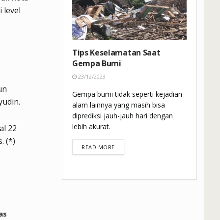
 level
Tips Keselamatan Saat
Gempa Bumi
23/12/2023
un
Gempa bumi tidak seperti kejadian
yudin.
alam lainnya yang masih bisa
diprediksi jauh-jauh hari dengan
lebih akurat.
al 22
 (*)
DETAILS
READ MORE
as