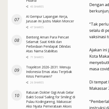
Pidana
Dengan ad
45 SHARES
berkunjun
AI Gempur Lapangan Kerja,
Jurusan Ini Justru Makin Moncer
“Tak perlu
47 SHARES
selalu di 
vaksinasi 
Benteng Aman Para Pencari
Selamat: Saat Kritik dan
Perbedaan Pendapat Dilindas
Ajakan ini
Atas Nama Stabilitas
Kota Maka
71 SHARES
menyebutk
Trajektori 2026-2031: Menuju
masa covid
Indonesia Emas atau Terjebak
Krisis Permanen?
Di tempat 
26 SHARES
Makassar Z
Ratusan Dokter Gigi Anak Gelar
Bakti Sosial ‘Sailing for Smiling’ di
“Pemberlak
Pulau Kodingareng, Makassar:
Aksi Nyata Pemerataan Akses
instruksi 