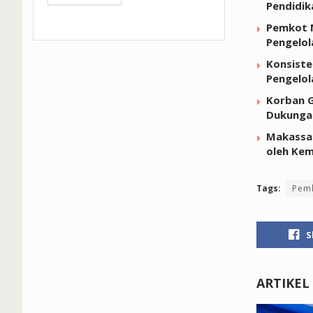
Pendidik
Pemkot M
Pengelol
Konsiste
Pengelo
Korban G
Dukunga
Makassar
oleh Kem
Tags:
Pem
S
ARTIKEL