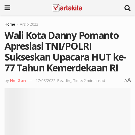
Home
Arsip 2022
Wali Kota Danny Pomanto
Apresiasi TNI/POLRI
Sukseskan Upacara HUT ke-
77 Tahun Kemerdekaan RI
A
by
Hei Gun
17/08/2022
Reading Time: 2 mins read
A