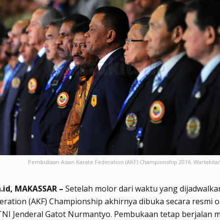
Pembukaan Asian Karate Federation (AKF) Championship 2016. Wartakit
.id, MAKASSAR –
Setelah molor dari waktu yang dijadwalka
eration (AKF) Championship akhirnya dibuka secara resmi o
TNI Jenderal Gatot Nurmantyo. Pembukaan tetap berjalan m