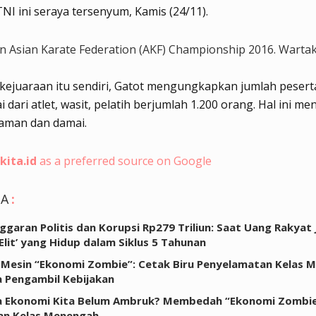
NI ini seraya tersenyum, Kamis (24/11).
 Asian Karate Federation (AKF) Championship 2016. Wartak
kejuaraan itu sendiri, Gatot mengungkapkan jumlah pesert
i dari atlet, wasit, pelatih berjumlah 1.200 orang. Hal ini m
 aman dan damai.
kita.id
as a preferred source on Google
GA
:
nggaran Politis dan Korupsi Rp279 Triliun: Saat Uang Rakyat 
Elit’ yang Hidup dalam Siklus 5 Tahunan
Mesin “Ekonomi Zombie”: Cetak Biru Penyelamatan Kelas 
a Pengambil Kebijakan
 Ekonomi Kita Belum Ambruk? Membedah “Ekonomi Zombie”
an Kelas Menengah