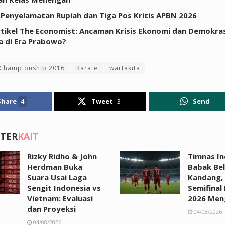
 Penyelamatan Rupiah dan Tiga Pos Kritis APBN 2026
tikel The Economist: Ancaman Krisis Ekonomi dan Demokras
a di Era Prabowo?
 Championship 2016
Karate
wartakita
Share
4
Tweet
3
Send
 TER
KAIT
Rizky Ridho & John
Timnas In
Herdman Buka
Babak Bel
Suara Usai Laga
Kandang,
Sengit Indonesia vs
Semifinal 
Vietnam: Evaluasi
2026 Men
dan Proyeksi
04/08/2026
04/08/2026