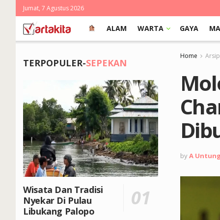
Jumat, 7 Agustus 2026
ALAM
WARTA
GAYA
MA
Home
Arsi
TERPOPULER-
SEPEKAN
Mol
Cha
Dib
by
A Untun
Wisata Dan Tradisi
Nyekar Di Pulau
Libukang Palopo