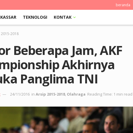
beranda
KASSAR
TEKNOLOGI
KONTAK
p 2015-2018
or Beberapa Jam, AKF
mpionship Akhirnya
uka Panglima TNI
g
24/11/2016
in
Arsip 2015-2018
,
Olahraga
Reading Time: 1 min read