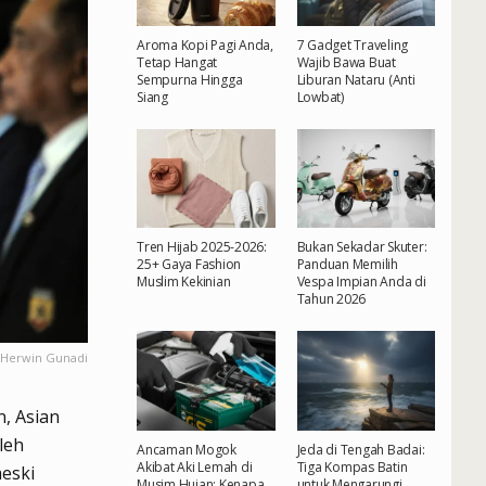
Aroma Kopi Pagi Anda,
7 Gadget Traveling
Tetap Hangat
Wajib Bawa Buat
Sempurna Hingga
Liburan Nataru (Anti
Siang
Lowbat)
Tren Hijab 2025-2026:
Bukan Sekadar Skuter:
25+ Gaya Fashion
Panduan Memilih
Muslim Kekinian
Vespa Impian Anda di
Tahun 2026
a/Herwin Gunadi
n, Asian
leh
Ancaman Mogok
Jeda di Tengah Badai:
Akibat Aki Lemah di
Tiga Kompas Batin
eski
Musim Hujan: Kenapa
untuk Mengarungi