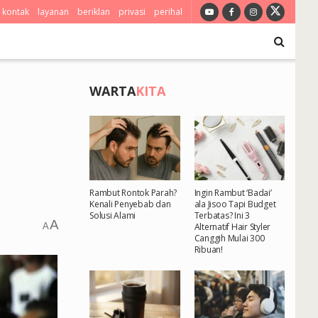
kontak
layanan
beriklan
privasi
perihal
WARTA
KITA
Rambut Rontok Parah?
Ingin Rambut ‘Badai’
Kenali Penyebab dan
ala Jisoo Tapi Budget
Solusi Alami
Terbatas? Ini 3
A
A
Alternatif Hair Styler
Canggih Mulai 300
Ribuan!