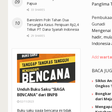
Papua
Panglima T
33 SHARES
Pembukaan
Bareskrim Polri Tahan Dua
Gunadi
Tersangka Kasus Penipuan Rp2,4
Triliun PT Dana Syariah Indonesia
Mengenai 
29 SHARES
hadir, mula
Indonesia
Add
warta
BACA JU
Siklus A
Ongkos ‘
Unduh Buku Saku “SIAGA
Bongkar 
BENCANA” dari BNPB
dari Mej
02/11/2023
Mengapa
Buku saku siaga bencana ini tidak
Ketahan