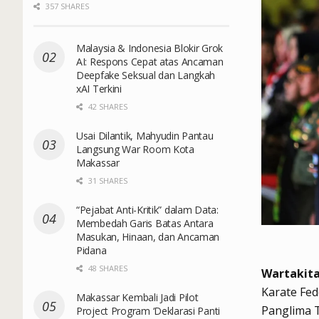
357 SHARES
Malaysia & Indonesia Blokir Grok
AI: Respons Cepat atas Ancaman
Deepfake Seksual dan Langkah
xAI Terkini
42 SHARES
Usai Dilantik, Mahyudin Pantau
Langsung War Room Kota
Makassar
31 SHARES
“Pejabat Anti-Kritik” dalam Data:
Membedah Garis Batas Antara
Masukan, Hinaan, dan Ancaman
Pidana
48 SHARES
Wartakita
Karate Fed
Makassar Kembali Jadi Pilot
Panglima 
Project Program ‘Deklarasi Panti