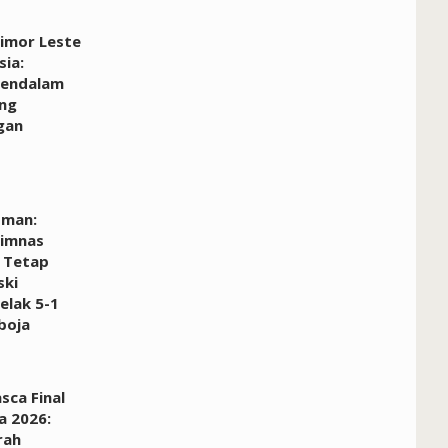
Timor Leste
sia:
Mendalam
ang
gan
dman:
Timnas
 Tetap
ski
elak 5-1
boja
sca Final
a 2026:
rah