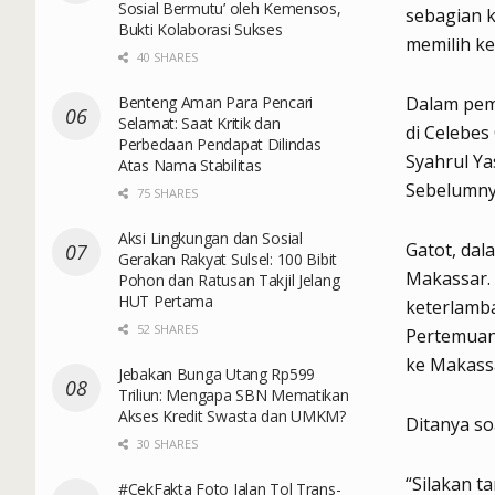
Sosial Bermutu’ oleh Kemensos,
sebagian k
Bukti Kolaborasi Sukses
memilih ke
40 SHARES
Benteng Aman Para Pencari
Dalam pemb
Selamat: Saat Kritik dan
di Celebes
Perbedaan Pendapat Dilindas
Syahrul Ya
Atas Nama Stabilitas
Sebelumnya
75 SHARES
Aksi Lingkungan dan Sosial
Gatot, dal
Gerakan Rakyat Sulsel: 100 Bibit
Makassar.
Pohon dan Ratusan Takjil Jelang
HUT Pertama
keterlamb
52 SHARES
Pertemuann
ke Makassa
Jebakan Bunga Utang Rp599
Triliun: Mengapa SBN Mematikan
Akses Kredit Swasta dan UMKM?
Ditanya so
30 SHARES
“Silakan t
#CekFakta Foto Jalan Tol Trans-