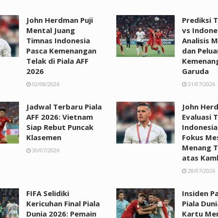
John Herdman Puji
Prediksi 
Mental Juang
vs Indone
Timnas Indonesia
Analisis 
Pasca Kemenangan
dan Pelu
Telak di Piala AFF
Kemenan
2026
Garuda
02/08/2026
31/07/2026
Jadwal Terbaru Piala
John Her
AFF 2026: Vietnam
Evaluasi 
Siap Rebut Puncak
Indonesia
Klasemen
Fokus Me
Menang T
30/07/2026
atas Kam
28/07/2026
FIFA Selidiki
Insiden Pa
Kericuhan Final Piala
Piala Duni
Dunia 2026: Pemain
Kartu Me