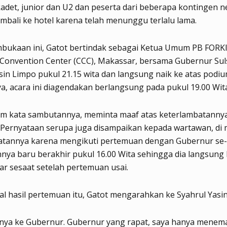
adet, junior dan U2 dan peserta dari beberapa kontingen 
mbali ke hotel karena telah menunggu terlalu lama.
ukaan ini, Gatot bertindak sebagai Ketua Umum PB FORKI.
 Convention Center (CCC), Makassar, bersama Gubernur Suls
sin Limpo pukul 21.15 wita dan langsung naik ke atas podiu
, acara ini diagendakan berlangsung pada pukul 19.00 Wit
am kata sambutannya, meminta maaf atas keterlambatannya 
 Pernyataan serupa juga disampaikan kepada wartawan, di
atannya karena mengikuti pertemuan dengan Gubernur se-
ya baru berakhir pukul 16.00 Wita sehingga dia langsung
r sesaat setelah pertemuan usai.
al hasil pertemuan itu, Gatot mengarahkan ke Syahrul Yasi
anya ke Gubernur. Gubernur yang rapat, saya hanya menema