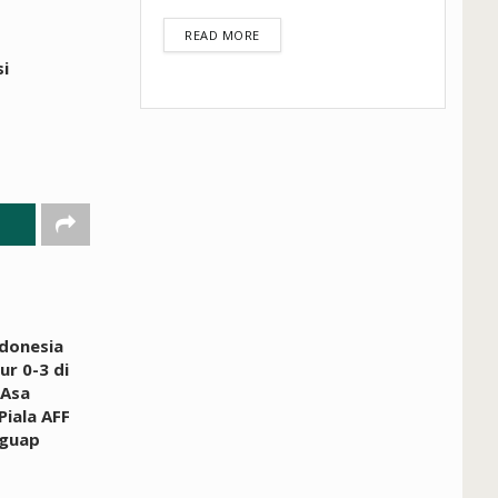
DETAILS
READ MORE
i
donesia
ur 0-3 di
 Asa
Piala AFF
guap