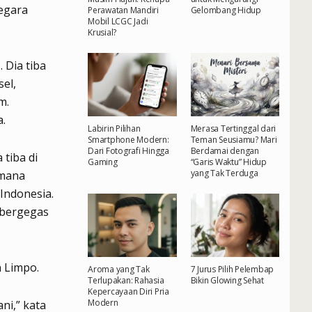
negara
Perawatan Mandiri
Gelombang Hidup
Mobil LCGC Jadi
Krusial?
 Dia tiba
el,
m.
a.
Labirin Pilihan
Merasa Tertinggal dari
Smartphone Modern:
Teman Seusiamu? Mari
Dari Fotografi Hingga
Berdamai dengan
tiba di
Gaming
“Garis Waktu” Hidup
yang Tak Terduga
 mana
Indonesia.
 bergegas
n Limpo.
Aroma yang Tak
7 Jurus Pilih Pelembap
Terlupakan: Rahasia
Bikin Glowing Sehat
Kepercayaan Diri Pria
Modern
ni,” kata