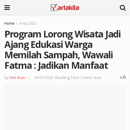
Home
Arsip 2022
Program Lorong Wisata Jadi
Ajang Edukasi Warga
Memilah Sampah, Wawali
Fatma : Jadikan Manfaat
A
by
Hei Gun
30/07/2022
Reading Time: 2 mins read
A