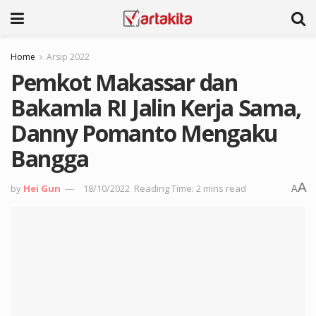
Home
Arsip 2022
Pemkot Makassar dan
Bakamla RI Jalin Kerja Sama,
Danny Pomanto Mengaku
Bangga
A
by
Hei Gun
18/10/2022
Reading Time: 2 mins read
A