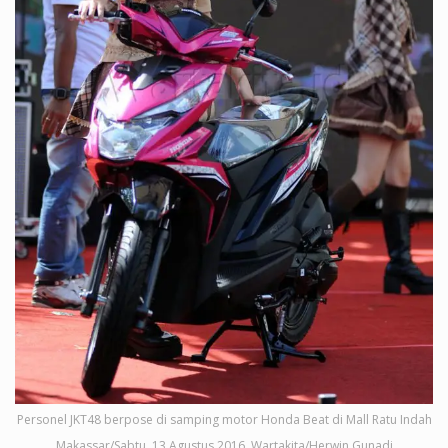
Personel JKT48 berpose di samping motor Honda Beat di Mall Ratu Indah
Makassar/Sabtu, 13 Agustus 2016. Wartakita/Herwin Gunadi