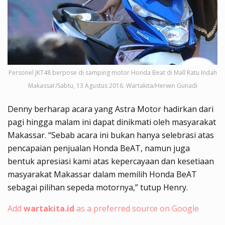
Personel JKT48 berpose di samping motor Honda Beat di Mall Ratu Indah
Makassar/Sabtu, 13 Agustus 2016. Wartakita/Herwin Gunadi
Denny berharap acara yang Astra Motor hadirkan dari
pagi hingga malam ini dapat dinikmati oleh masyarakat
Makassar. “Sebab acara ini bukan hanya selebrasi atas
pencapaian penjualan Honda BeAT, namun juga
bentuk apresiasi kami atas kepercayaan dan kesetiaan
masyarakat Makassar dalam memilih Honda BeAT
sebagai pilihan sepeda motornya,” tutup Henry.
Add
wartakita.id
as a preferred source on Google