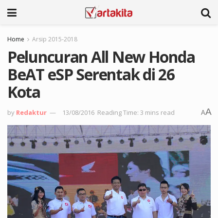
Home
Arsip 2015-2018
Peluncuran All New Honda
BeAT eSP Serentak di 26
Kota
A
by
Redaktur
13/08/2016
Reading Time: 3 mins read
A