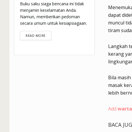
Buku saku siaga bencana ini tidak
Menemukan
menjamin keselamatan Anda.
dapat dide
Namun, memberikan pedoman
muncul tid
secara umum untuk kesiapsiagaan.
tiram suda
DETAILS
READ MORE
Langkah te
kerang ya
lingkungan
Bila masih
masak kera
lebih bern
Add
warta
BACA JU