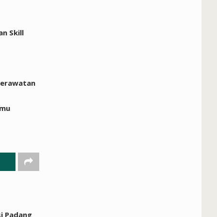
 Skill
perawatan
lmu
si Padang