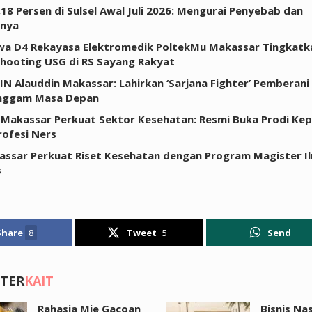
0,18 Persen di Sulsel Awal Juli 2026: Mengurai Penyebab dan
inya
a D4 Rekayasa Elektromedik PoltekMu Makassar Tingkatkan
hooting USG di RS Sayang Rakyat
IN Alauddin Makassar: Lahirkan ‘Sarjana Fighter’ Pemberani
ggam Masa Depan
Makassar Perkuat Sektor Kesehatan: Resmi Buka Prodi Ke
rofesi Ners
ssar Perkuat Riset Kesehatan dengan Program Magister I
s
Share
8
Tweet
5
Send
 TER
KAIT
Rahasia Mie Gacoan
Bisnis Na