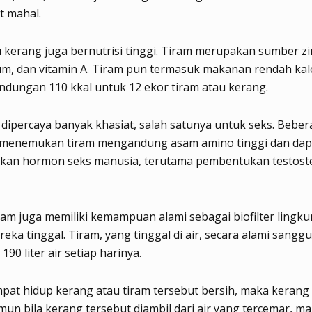
t mahal.
 kerang juga bernutrisi tinggi. Tiram merupakan sumber zin
ium, dan vitamin A. Tiram pun termasuk makanan rendah kalo
dungan 110 kkal untuk 12 ekor tiram atau kerang.
dipercaya banyak khasiat, salah satunya untuk seks. Bebe
n menemukan tiram mengandung asam amino tinggi dan dap
kan hormon seks manusia, terutama pembentukan testost
am juga memiliki kemampuan alami sebagai biofilter lingk
eka tinggal. Tiram, yang tinggal di air, secara alami sangg
90 liter air setiap harinya.
empat hidup kerang atau tiram tersebut bersih, maka keran
mun bila kerang tersebut diambil dari air yang tercemar, m