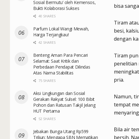
Sosial Bermutu’ oleh Kemensos,
bisa sanga
Bukti Kolaborasi Sukses
40 SHARES
Tiram atau
Parfum Lokal Wangi Mewah,
besi, kals
Harga Terjangkau!
dengan kan
42 SHARES
Benteng Aman Para Pencari
Tiram pun 
Selamat: Saat Kritik dan
penelitia
Perbedaan Pendapat Dilindas
meningkat
Atas Nama Stabilitas
pria.
75 SHARES
Aksi Lingkungan dan Sosial
Namun, tir
Gerakan Rakyat Sulsel: 100 Bibit
tempat mer
Pohon dan Ratusan Takjil Jelang
HUT Pertama
menyaring 1
52 SHARES
Bila air t
Jebakan Bunga Utang Rp599
bersih. Na
Triliun: Mengapa SBN Mematikan