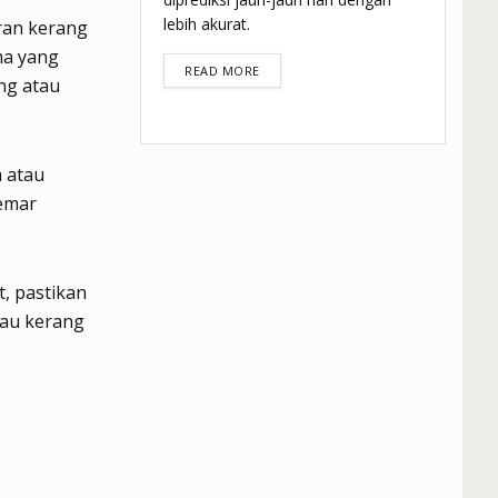
lebih akurat.
ran kerang
ma yang
DETAILS
READ MORE
ang atau
.
m atau
emar
t, pastikan
tau kerang