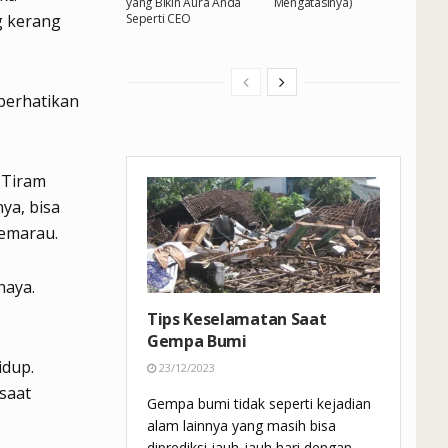
yang Bikin Aura Anda
Mengatasinya)
Seperti CEO
g kerang
iperhatikan
 Tiram
nya, bisa
kemarau.
haya.
Tips Keselamatan Saat
Gempa Bumi
idup.
23/12/2023
saat
Gempa bumi tidak seperti kejadian
alam lainnya yang masih bisa
diprediksi jauh-jauh hari dengan