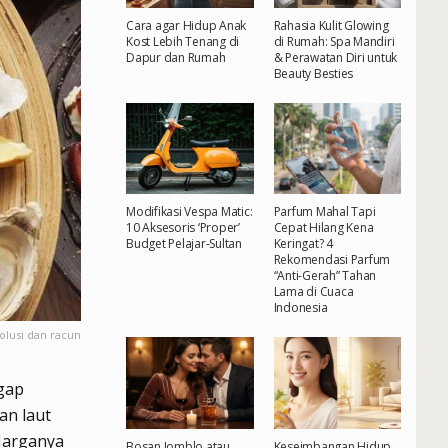
Cara agar Hidup Anak
Rahasia Kulit Glowing
Kost Lebih Tenang di
di Rumah: Spa Mandiri
Dapur dan Rumah
& Perawatan Diri untuk
Beauty Besties
Modifikasi Vespa Matic:
Parfum Mahal Tapi
10 Aksesoris ‘Proper’
Cepat Hilang Kena
Budget Pelajar-Sultan
Keringat? 4
Rekomendasi Parfum
“Anti-Gerah” Tahan
Lama di Cuaca
Indonesia
olusi dan racun
gap
an laut
 Harganya
Bosan Jomblo atau
Keseimbangan Hidup