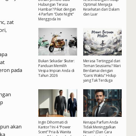
Hubungan Terasa
Optimal: Menjaga
Hambar? Pikat dengan
Kesehatan dari Dalam
4 Parfum “Date Night”
dan Luar
Menggoda Ini
c, zat
ri,
rapa
Bukan Sekadar Skuter:
Merasa Tertinggal dari
at
Panduan Memilih
Teman Seusiamu? Mari
eron pada
Vespa Impian Anda di
Berdamai dengan
Tahun 2026
“Garis Waktu” Hidup
yang Tak Terduga
ungan
up
Ingin Dihormati di
Kenapa Parfum Anda
g pun akan
Kantor? Ini 4 “Power
Tidak Meninggalkan
Scent” Pria & Wanita
Kesan? (Dan Cara
aka