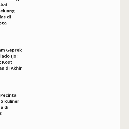
akai
Peluang
as di
ota
am Geprek
ado Ijo:
k Kost
an di Akhir
Pecinta
5 Kuliner
a di
8