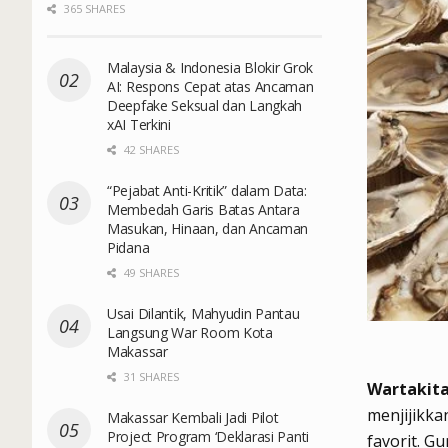
365 SHARES
Malaysia & Indonesia Blokir Grok
AI: Respons Cepat atas Ancaman
Deepfake Seksual dan Langkah
xAI Terkini
42 SHARES
“Pejabat Anti-Kritik” dalam Data:
Membedah Garis Batas Antara
Masukan, Hinaan, dan Ancaman
Pidana
49 SHARES
Usai Dilantik, Mahyudin Pantau
Langsung War Room Kota
Makassar
31 SHARES
Wartakita
menjijikka
Makassar Kembali Jadi Pilot
Project Program ‘Deklarasi Panti
favorit. G