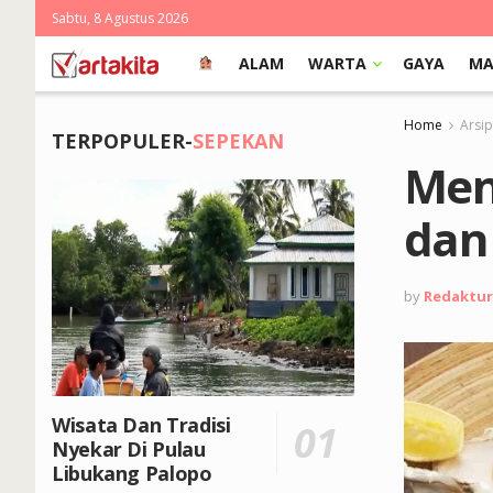
Sabtu, 8 Agustus 2026
ALAM
WARTA
GAYA
MA
Home
Arsi
TERPOPULER-
SEPEKAN
Men
dan
by
Redaktur
Wisata Dan Tradisi
Nyekar Di Pulau
Libukang Palopo