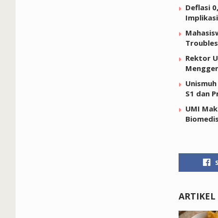
Deflasi 
Implikas
Mahasisw
Troubles
Rektor U
Menggen
Unismuh 
S1 dan P
UMI Maka
Biomedi
ARTIKEL