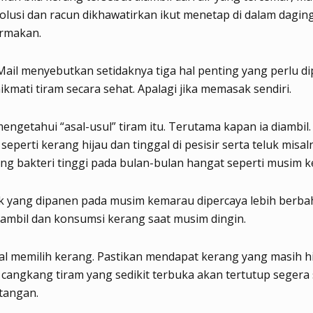
lusi dan racun dikhawatirkan ikut menetap di dalam dagin
termakan.
Mail menyebutkan setidaknya tiga hal penting yang perlu d
kmati tiram secara sehat. Apalagi jika memasak sendiri.
engetahui “asal-usul” tiram itu. Terutama kapan ia diambil.
seperti kerang hijau dan tinggal di pesisir serta teluk misal
g bakteri tinggi pada bulan-bulan hangat seperti musim 
k yang dipanen pada musim kemarau dipercaya lebih berba
ambil dan konsumsi kerang saat musim dingin.
al memilih kerang. Pastikan mendapat kerang yang masih h
cangkang tiram yang sedikit terbuka akan tertutup segera 
tangan.