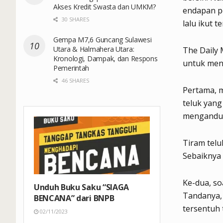
Akses Kredit Swasta dan UMKM?
endapan po
30 SHARES
lalu ikut 
Gempa M7,6 Guncang Sulawesi
Utara & Halmahera Utara:
The Daily 
Kronologi, Dampak, dan Respons
untuk meni
Pemerintah
46 SHARES
Pertama, m
teluk yang 
mengandun
Tiram telu
Sebaiknya 
Ke-dua, so
Unduh Buku Saku “SIAGA
Tandanya, 
BENCANA” dari BNPB
tersentuh 
02/11/2023