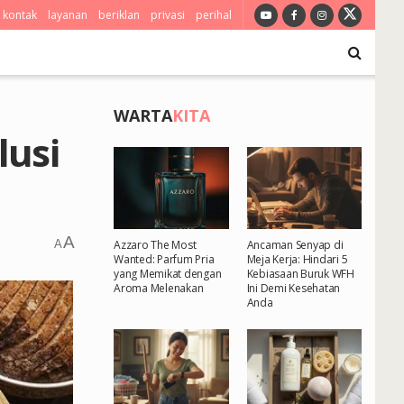
kontak
layanan
beriklan
privasi
perihal
WARTA
KITA
lusi
A
A
Azzaro The Most
Ancaman Senyap di
Wanted: Parfum Pria
Meja Kerja: Hindari 5
yang Memikat dengan
Kebiasaan Buruk WFH
Aroma Melenakan
Ini Demi Kesehatan
Anda