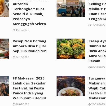
Autentik
Keliling P
Terbongkar: Buat
Minibus: 
Sendiri di Rumah,
Cuan Cerd
Pedasnya
Tengah K
Menggugah Selera
10/10/2025
15/12/2025
Resep Nasi Padang
Resep Ay
Ampera Bisa Dijual
Bumbu Bal
Sepuluh Ribuan Nih!
Bikin Ana
Auto Sult
04/10/2025
Pekan!
03/10/2025
F8 Makassar 2025:
Surganya 
Lebih dari Sekadar
Makanan: 
Festival, Ini Pesta
Wajib Cob
Panca Indra yang
Festival F
Wajib Kamu Hadiri!
Makassar
26/09/2025
23/09/2025