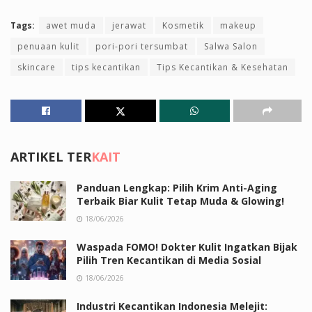
Tags:
awet muda
jerawat
Kosmetik
makeup
penuaan kulit
pori-pori tersumbat
Salwa Salon
skincare
tips kecantikan
Tips Kecantikan & Kesehatan
ARTIKEL TER
KAIT
Panduan Lengkap: Pilih Krim Anti-Aging
Terbaik Biar Kulit Tetap Muda & Glowing!
18/06/2026
Waspada FOMO! Dokter Kulit Ingatkan Bijak
Pilih Tren Kecantikan di Media Sosial
18/06/2026
Industri Kecantikan Indonesia Melejit: