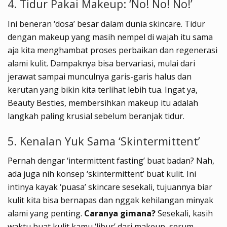
4. Tidur Pakai Makeup: ‘No! No! No!’
Ini beneran ‘dosa’ besar dalam dunia skincare. Tidur
dengan makeup yang masih nempel di wajah itu sama
aja kita menghambat proses perbaikan dan regenerasi
alami kulit. Dampaknya bisa bervariasi, mulai dari
jerawat sampai munculnya garis-garis halus dan
kerutan yang bikin kita terlihat lebih tua. Ingat ya,
Beauty Besties, membersihkan makeup itu adalah
langkah paling krusial sebelum beranjak tidur.
5. Kenalan Yuk Sama ‘Skintermittent’
Pernah dengar ‘intermittent fasting’ buat badan? Nah,
ada juga nih konsep ‘skintermittent’ buat kulit. Ini
intinya kayak ‘puasa’ skincare sesekali, tujuannya biar
kulit kita bisa bernapas dan nggak kehilangan minyak
alami yang penting.
Caranya gimana?
Sesekali, kasih
waktu buat kulit kamu ‘libur’ dari makeup, serum,