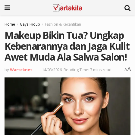
Home
Gaya Hidup
Fashion & Kecantikan
Makeup Bikin Tua? Ungkap
Kebenarannya dan Jaga Kulit
Awet Muda Ala Salwa Salon!
A
by
Warteknet
14/03/2026
Reading Time: 7 mins read
A