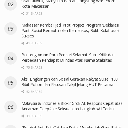
Usai Dilantik, Mahyudin Pantau Langsung War Room
Kota Makassar
31 SHARES
Makassar Kembali Jadi Pilot Project Program ‘Deklarasi
Panti Sosial Bermutu’ oleh Kemensos, Bukti Kolaborasi
Sukses
40 SHARES
Benteng Aman Para Pencari Selamat: Saat Kritik dan
Perbedaan Pendapat Dilindas Atas Nama Stabilitas
75 SHARES
Aksi Lingkungan dan Sosial Gerakan Rakyat Sulsel: 100
Bibit Pohon dan Ratusan Takjil Jelang HUT Pertama
52 SHARES
Malaysia & Indonesia Blokir Grok AI: Respons Cepat atas
Ancaman Deepfake Seksual dan Langkah xAI Terkini
38 SHARES
“Pejabat Anti-Kritik” dalam Data: Membedah Garis Batas