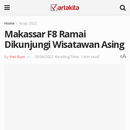
Home
Arsip 2022
Makassar F8 Ramai
Dikunjungi Wisatawan Asing
A
by
Hei Gun
10/09/2022
Reading Time: 1 min read
A