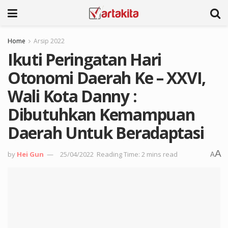
Home
Arsip 2022
Ikuti Peringatan Hari
Otonomi Daerah Ke – XXVI,
Wali Kota Danny :
Dibutuhkan Kemampuan
Daerah Untuk Beradaptasi
A
by
Hei Gun
25/04/2022
Reading Time: 2 mins read
A