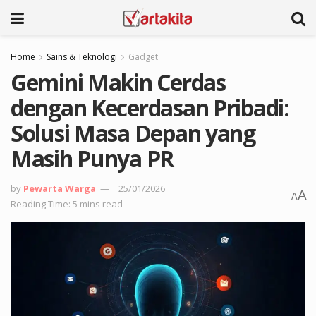
Home
Sains & Teknologi
Gadget
Gemini Makin Cerdas
dengan Kecerdasan Pribadi:
Solusi Masa Depan yang
Masih Punya PR
by
Pewarta Warga
25/01/2026
A
A
Reading Time: 5 mins read