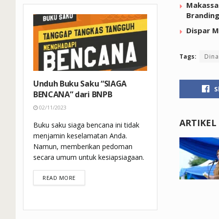
Makassar
Brandin
Dispar M
Tags:
Dina
Unduh Buku Saku “SIAGA
S
BENCANA” dari BNPB
02/11/2023
ARTIKEL
Buku saku siaga bencana ini tidak
menjamin keselamatan Anda.
Namun, memberikan pedoman
secara umum untuk kesiapsiagaan.
DETAILS
READ MORE