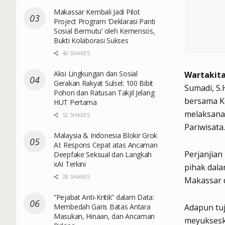
Makassar Kembali Jadi Pilot
Project Program ‘Deklarasi Panti
Sosial Bermutu’ oleh Kemensos,
Bukti Kolaborasi Sukses
40 SHARES
Aksi Lingkungan dan Sosial
Wartakita
Gerakan Rakyat Sulsel: 100 Bibit
Sumadi, S
Pohon dan Ratusan Takjil Jelang
bersama K
HUT Pertama
melaksana
52 SHARES
Pariwisata.
Malaysia & Indonesia Blokir Grok
AI: Respons Cepat atas Ancaman
Perjanjian
Deepfake Seksual dan Langkah
xAI Terkini
pihak dal
38 SHARES
Makassar 
“Pejabat Anti-Kritik” dalam Data:
Membedah Garis Batas Antara
Adapun tu
Masukan, Hinaan, dan Ancaman
meyuksesk