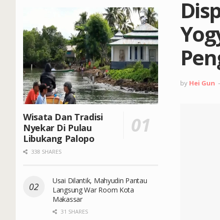
Dis
Yog
Pen
by
Hei Gun
Wisata Dan Tradisi
Nyekar Di Pulau
Libukang Palopo
338 SHARES
Usai Dilantik, Mahyudin Pantau
Langsung War Room Kota
Makassar
31 SHARES