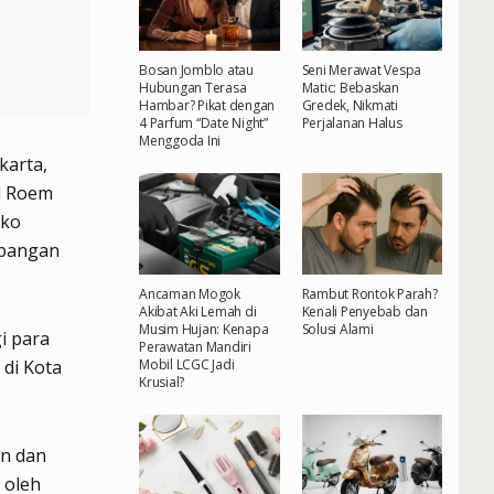
Bosan Jomblo atau
Seni Merawat Vespa
Hubungan Terasa
Matic: Bebaskan
Hambar? Pikat dengan
Gredek, Nikmati
4 Parfum “Date Night”
Perjalanan Halus
Menggoda Ini
karta,
d Roem
oko
mbangan
Ancaman Mogok
Rambut Rontok Parah?
Akibat Aki Lemah di
Kenali Penyebab dan
Musim Hujan: Kenapa
Solusi Alami
i para
Perawatan Mandiri
Mobil LCGC Jadi
di Kota
Krusial?
an dan
 oleh