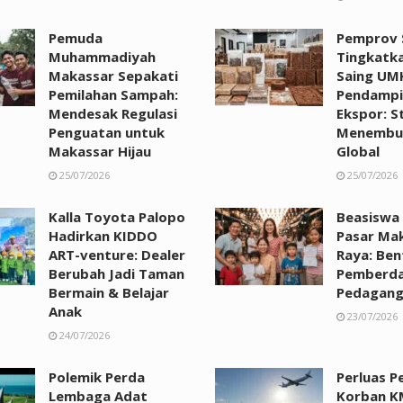
Pemuda
Pemprov S
Muhammadiyah
Tingkatk
Makassar Sepakati
Saing UM
Pemilahan Sampah:
Pendampi
Mendesak Regulasi
Ekspor: St
Penguatan untuk
Menembus
Makassar Hijau
Global
25/07/2026
25/07/2026
Kalla Toyota Palopo
Beasiswa
Hadirkan KIDDO
Pasar Ma
ART-venture: Dealer
Raya: Ben
Berubah Jadi Taman
Pemberda
Bermain & Belajar
Pedagan
Anak
23/07/2026
24/07/2026
Polemik Perda
Perluas P
Lembaga Adat
Korban K