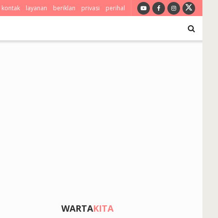
kontak
layanan
beriklan
privasi
perihal
WARTA
KITA