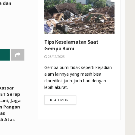
a dan
Tips Keselamatan Saat
Gempa Bumi
23/12/2023
Gempa bumi tidak seperti kejadian
alam lainnya yang masih bisa
diprediksi jauh-jauh hari dengan
lebih akurat.
kassar
ET Serap
ani, Jaga
DETAILS
READ MORE
n Pangan
ras
i Atas