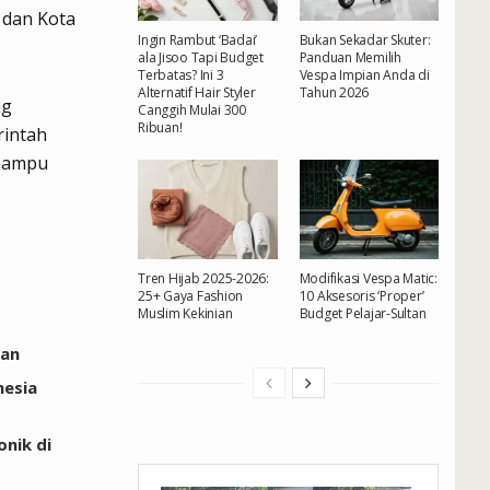
 dan Kota
Ingin Rambut ‘Badai’
Bukan Sekadar Skuter:
ala Jisoo Tapi Budget
Panduan Memilih
Terbatas? Ini 3
Vespa Impian Anda di
Alternatif Hair Styler
Tahun 2026
ng
Canggih Mulai 300
Ribuan!
rintah
 mampu
Tren Hijab 2025-2026:
Modifikasi Vespa Matic:
25+ Gaya Fashion
10 Aksesoris ‘Proper’
Muslim Kekinian
Budget Pelajar-Sultan
tan
nesia
onik di