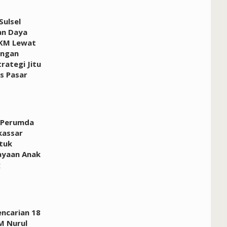
ulsel
an Daya
KM Lewat
ngan
rategi Jitu
 Pasar
 Perumda
kassar
tuk
yaan Anak
g
encarian 18
M Nurul