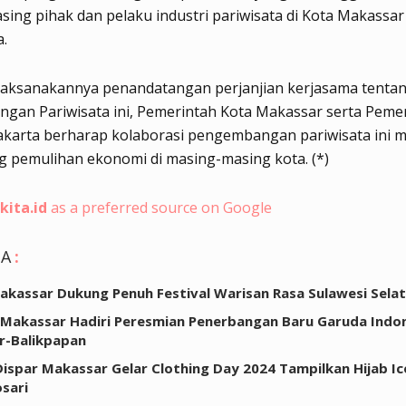
ing pihak dan pelaku industri pariwisata di Kota Makassar
.
laksanakannya penandatangan perjanjian kerjasama tenta
gan Pariwisata ini, Pemerintah Kota Makassar serta Peme
akarta berharap kolaborasi pengembangan pariwisata ini
 pemulihan ekonomi di masing-masing kota. (*)
kita.id
as a preferred source on Google
GA
:
akassar Dukung Penuh Festival Warisan Rasa Sulawesi Sela
 Makassar Hadiri Peresmian Penerbangan Baru Garuda Indo
r-Balikpapan
 Dispar Makassar Gelar Clothing Day 2024 Tampilkan Hijab Ic
osari