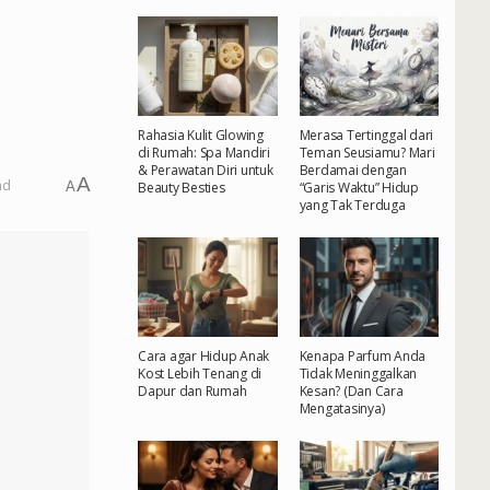
Rahasia Kulit Glowing
Merasa Tertinggal dari
di Rumah: Spa Mandiri
Teman Seusiamu? Mari
& Perawatan Diri untuk
Berdamai dengan
A
ad
A
Beauty Besties
“Garis Waktu” Hidup
yang Tak Terduga
Cara agar Hidup Anak
Kenapa Parfum Anda
Kost Lebih Tenang di
Tidak Meninggalkan
Dapur dan Rumah
Kesan? (Dan Cara
Mengatasinya)