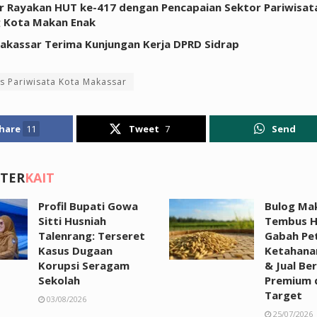
 Rayakan HUT ke-417 dengan Pencapaian Sektor Pariwisat
g Kota Makan Enak
akassar Terima Kunjungan Kerja DPRD Sidrap
s Pariwisata Kota Makassar
hare
11
Tweet
7
Send
 TER
KAIT
Profil Bupati Gowa
Bulog Ma
Sitti Husniah
Tembus H
Talenrang: Terseret
Gabah Pet
Kasus Dugaan
Ketahana
Korupsi Seragam
& Jual Be
Sekolah
Premium d
Target
03/08/2026
25/07/2026