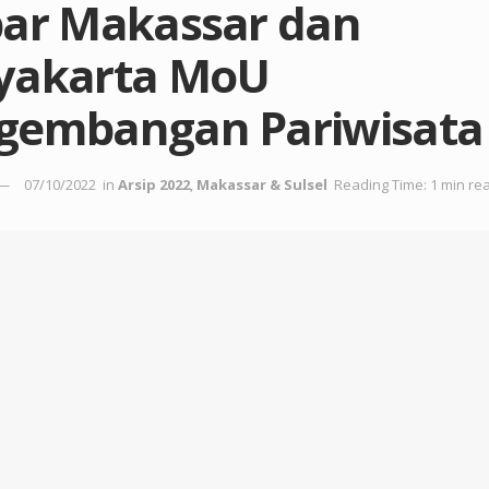
par Makassar dan
yakarta MoU
gembangan Pariwisata
07/10/2022
in
Arsip 2022
,
Makassar & Sulsel
Reading Time: 1 min re