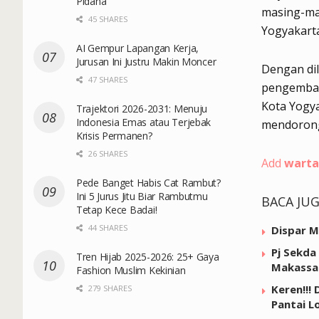
Pidana
masing-mas
45 SHARES
Yogyakarta
AI Gempur Lapangan Kerja,
Jurusan Ini Justru Makin Moncer
Dengan di
47 SHARES
pengemban
Kota Yogy
Trajektori 2026-2031: Menuju
Indonesia Emas atau Terjebak
mendorong
Krisis Permanen?
26 SHARES
Add
warta
Pede Banget Habis Cat Rambut?
Ini 5 Jurus Jitu Biar Rambutmu
BACA JU
Tetap Kece Badai!
44 SHARES
Dispar M
Pj Sekda
Tren Hijab 2025-2026: 25+ Gaya
Makassa
Fashion Muslim Kekinian
Keren!!!
279 SHARES
Pantai L