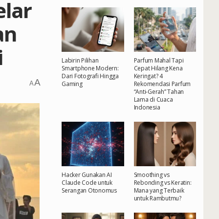
elar
an
i
Labirin Pilihan
Parfum Mahal Tapi
Smartphone Modern:
Cepat Hilang Kena
Dari Fotografi Hingga
Keringat? 4
A
A
Gaming
Rekomendasi Parfum
“Anti-Gerah” Tahan
Lama di Cuaca
Indonesia
Hacker Gunakan AI
Smoothing vs
Claude Code untuk
Rebonding vs Keratin:
Serangan Otonomus
Mana yang Terbaik
untuk Rambutmu?