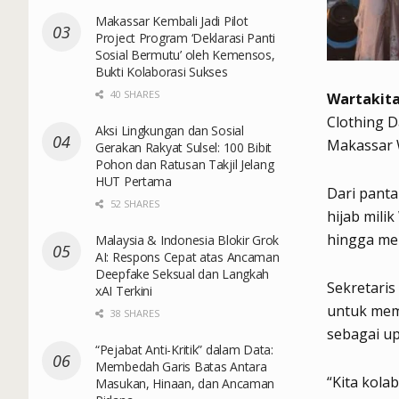
Makassar Kembali Jadi Pilot
Project Program ‘Deklarasi Panti
Sosial Bermutu’ oleh Kemensos,
Bukti Kolaborasi Sukses
40 SHARES
Wartakita
Clothing D
Aksi Lingkungan dan Sosial
Makassar 
Gerakan Rakyat Sulsel: 100 Bibit
Pohon dan Ratusan Takjil Jelang
HUT Pertama
Dari panta
52 SHARES
hijab mili
hingga me
Malaysia & Indonesia Blokir Grok
AI: Respons Cepat atas Ancaman
Deepfake Seksual dan Langkah
Sekretaris
xAI Terkini
untuk mem
38 SHARES
sebagai u
“Pejabat Anti-Kritik” dalam Data:
Membedah Garis Batas Antara
“Kita kolab
Masukan, Hinaan, dan Ancaman