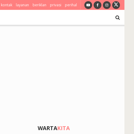
kontak
layanan
beriklan
privasi
perihal
WARTA
KITA