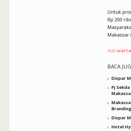
Untuk prod
Rp 200 rib
Masyarakat
Makassar i
Add
warta
BACA JU
Dispar M
Pj Sekda
Makassa
Makassar
Brandin
Dispar M
Hotel Hy