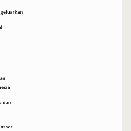
ngeluarkan
.
l
tan
nesia
a dan
kassar