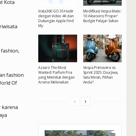
t Kota
Insta360 GO 3S Hadir
Modifikasi Vespa Matic:
dengan Video 4K dan
10 Aksesoris ‘Proper’
Dukungan Apple Find
Budget Pelajar-Sultan
My
riwisata
 fashion,
Azzaro The Most
Vespa Primavera vs.
Wanted: Parfum Pria
Sprint 2025: Dua Jiwa,
an fashion
yang Memikat dengan
Satu Mesin, Pilihan
orld Of
Aroma Melenakan
Anda?
r karena
aya