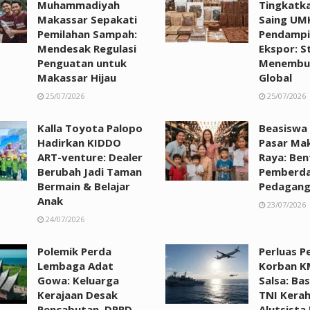
Muhammadiyah
Tingkatk
Makassar Sepakati
Saing UM
Pemilahan Sampah:
Pendampi
Mendesak Regulasi
Ekspor: St
Penguatan untuk
Menembus
Makassar Hijau
Global
25/07/2026
25/07/2026
Kalla Toyota Palopo
Beasiswa
Hadirkan KIDDO
Pasar Ma
ART-venture: Dealer
Raya: Ben
Berubah Jadi Taman
Pemberda
Bermain & Belajar
Pedagan
Anak
23/07/2026
24/07/2026
Polemik Perda
Perluas P
Lembaga Adat
Korban K
Gowa: Keluarga
Salsa: Ba
Kerajaan Desak
TNI Kera
Pencabutan, DPRD
Alutsista