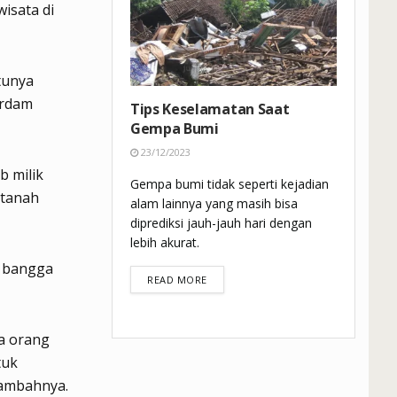
isata di
atunya
erdam
Tips Keselamatan Saat
Gempa Bumi
23/12/2023
b milik
Gempa bumi tidak seperti kejadian
 tanah
alam lainnya yang masih bisa
diprediksi jauh-jauh hari dengan
lebih akurat.
s bangga
DETAILS
READ MORE
ta orang
tuk
tambahnya.