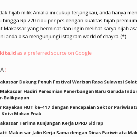
ak hijab milik Amalia ini cukup terjangkau, anda hanya me
u hingga Rp 270 ribu per pcs dengan kualitas hijab premium
 Makassar yang berminat dan ingin melihat karya hijab asa
ni anda bisa mengunjungi istagram world of chayra. (*)
kita.id
as a preferred source on Google
GA
:
akassar Dukung Penuh Festival Warisan Rasa Sulawesi Sela
 Makassar Hadiri Peresmian Penerbangan Baru Garuda Indo
r-Balikpapan
 Rayakan HUT ke-417 dengan Pencapaian Sektor Pariwisat
g Kota Makan Enak
akassar Terima Kunjungan Kerja DPRD Sidrap
att Makassar Jalin Kerja Sama dengan Dinas Pariwisata Ma