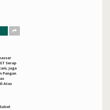
kassar
ET Serap
ani, Jaga
n Pangan
ras
i Atas
ulsel