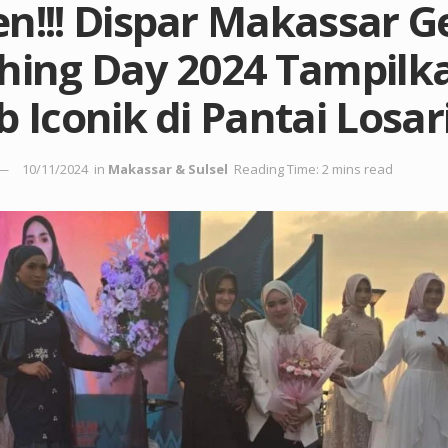
n!!! Dispar Makassar G
thing Day 2024 Tampilk
b Iconik di Pantai Losar
10/11/2024
in
Makassar & Sulsel
Reading Time: 2 mins read