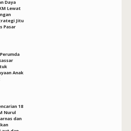
an Daya
KM Lewat
ngan
rategi Jitu
 Pasar
 Perumda
kassar
tuk
yaan Anak
g
encarian 18
M Nurul
sarnas dan
hkan
 Laut dan