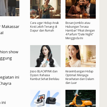
Cara agar Hidup Anak
Bosan Jomblo atau
r Makassar
Kost Lebih Tenang di
Hubungan Terasa
Dapur dan Rumah
Hambar? Pikat dengan
al
4 Parfum “Date Night”
Menggoda Ini
shion show
anggung
Jisoo BLACKPINK dan
Keseimbangan Hidup
Dyson: Rahasia
Optimal: Menjaga
egiatan ini
Rambut Sehat Berkilau
Kesehatan dari Dalam
dan Luar
Chayra
 ini