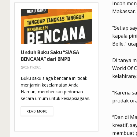
Indah menj
Makassar. 
“Setiap sa
kapala pin
Belle,” uca
Unduh Buku Saku “SIAGA
BENCANA” dari BNPB
Di tanya m
World Of C
02/11/2023
kelahirany
Buku saku siaga bencana ini tidak
menjamin keselamatan Anda.
Namun, memberikan pedoman
“Karena s
secara umum untuk kesiapsiagaan.
prodak ora
DETAILS
READ MORE
“Dan di Ma
kreatif, s
membuat pr