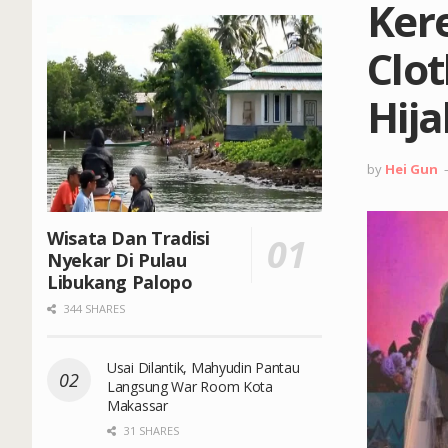
Kere
Clo
Hija
by
Hei Gun
Wisata Dan Tradisi
Nyekar Di Pulau
Libukang Palopo
344 SHARES
Usai Dilantik, Mahyudin Pantau
Langsung War Room Kota
Makassar
31 SHARES