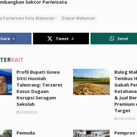
embangkan Sektor Pariwisata
s Pariwisata Kota Makassar
Dispar Makassar
Share
6
Tweet
4
Send
 TER
KAIT
Profil Bupati Gowa
Bulog Ma
Sitti Husniah
Tembus H
Talenrang: Terseret
Gabah Pet
Kasus Dugaan
Ketahana
Korupsi Seragam
& Jual Be
Sekolah
Premium d
Target
03/08/2026
25/07/2026
Pemuda
Pemprov S