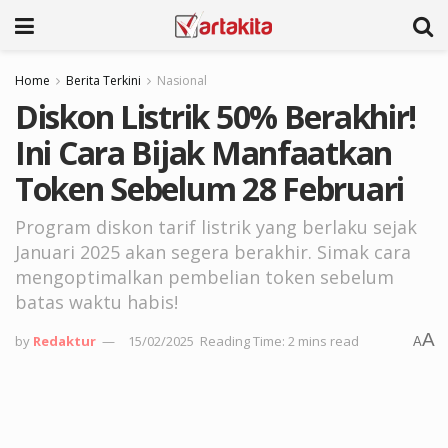
Home
Berita Terkini
Nasional
Diskon Listrik 50% Berakhir!
Ini Cara Bijak Manfaatkan
Token Sebelum 28 Februari
Program diskon tarif listrik yang berlaku sejak
Januari 2025 akan segera berakhir. Simak cara
mengoptimalkan pembelian token sebelum
batas waktu habis!
A
by
Redaktur
15/02/2025
Reading Time: 2 mins read
A