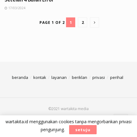
17/03/2024
1
2
PAGE 1 OF 2
beranda
kontak
layanan
beriklan
privasi
perihal
©2021 wartakita media
wartakita.id menggunakan cookies tanpa mengorbankan privasi
pengunjung.
setuju