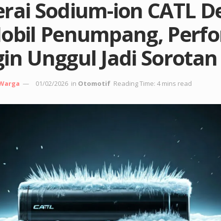
erai Sodium-ion CATL D
Mobil Penumpang, Perf
in Unggul Jadi Sorotan
 Warga
01/02/2026
in
Otomotif
Reading Time: 4 mins read