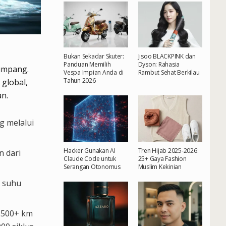
Bukan Sekadar Skuter:
Jisoo BLACKPINK dan
Panduan Memilih
Dyson: Rahasia
umpang.
Vespa Impian Anda di
Rambut Sehat Berkilau
Tahun 2026
 global,
n.
g melalui
Hacker Gunakan AI
Tren Hijab 2025-2026:
n dari
Claude Code untuk
25+ Gaya Fashion
Serangan Otonomus
Muslim Kekinian
m suhu
h 500+ km