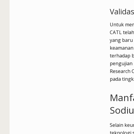
Valida
Untuk mema
CATL telah
yang baru 
keamanan 
terhadap b
pengujian
Research C
pada tingk
Manfa
Sodi
Selain keu
teknologi