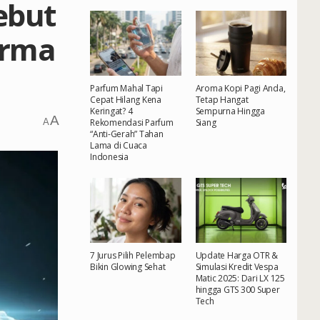
ebut
orma
Parfum Mahal Tapi
Aroma Kopi Pagi Anda,
Cepat Hilang Kena
Tetap Hangat
Keringat? 4
Sempurna Hingga
A
A
Rekomendasi Parfum
Siang
“Anti-Gerah” Tahan
Lama di Cuaca
Indonesia
7 Jurus Pilih Pelembap
Update Harga OTR &
Bikin Glowing Sehat
Simulasi Kredit Vespa
Matic 2025: Dari LX 125
hingga GTS 300 Super
Tech