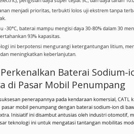
electric), pengisian daya super cepat 5C, dan daya tahan 10.0
an menjadi prioritas, terbukti lolos uji ekstrem tanpa ter
ak.
hu -30°C, baterai mampu mengisi daya 30-80% dalam 30 men
rtahankan 93% kapasitas.
logi ini berpotensi mengurangi ketergantungan litium, m
, dan meningkatkan keberlanjutan.
Perkenalkan Baterai Sodium-i
a di Pasar Mobil Penumpang
esuksesan penerapannya pada kendaraan komersial, CATL k
pasar mobil penumpang dengan baterai sodium-ion di bawa
tra. Inisiatif ini disambut antusias oleh industri otomotif,
sar teknologi ini untuk mengatasi tantangan mobilitas mod