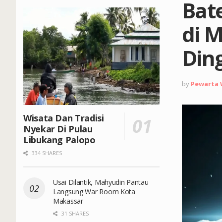
Bat
di 
Ding
by
Pewarta
Wisata Dan Tradisi
Nyekar Di Pulau
Libukang Palopo
334 SHARES
Usai Dilantik, Mahyudin Pantau
Langsung War Room Kota
Makassar
31 SHARES