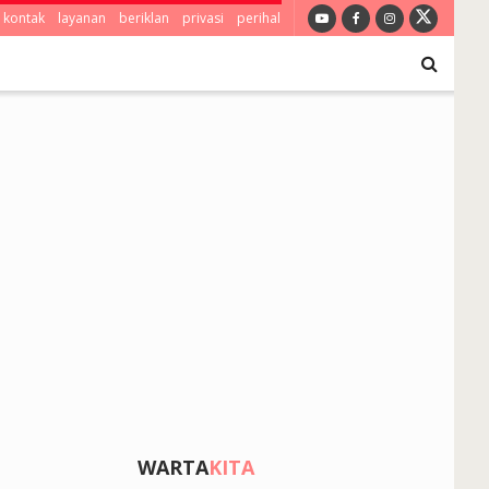
kontak
layanan
beriklan
privasi
perihal
WARTA
KITA