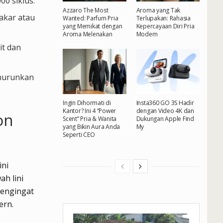
00 siklus.
Azzaro The Most
Aroma yang Tak
bakar atau
Wanted: Parfum Pria
Terlupakan: Rahasia
yang Memikat dengan
Kepercayaan Diri Pria
Aroma Melenakan
Modern
it dan
enurunkan
Ingin Dihormati di
Insta360 GO 3S Hadir
Kantor? Ini 4 “Power
dengan Video 4K dan
on
Scent” Pria & Wanita
Dukungan Apple Find
yang Bikin Aura Anda
My
Seperti CEO
ini
h lini
 mengingat
ern.