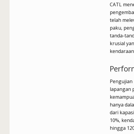
CATL mene
pengemban
telah mele
paku, peng
tanda-tan
krusial ya
kendaraan l
Perfor
Pengujian 
lapangan 
kemampuan 
hanya dal
dari kapas
10%, kenda
hingga 12