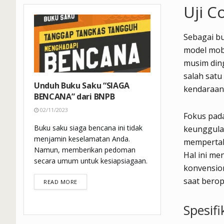
Uji C
Sebagai b
model mobi
musim din
salah satu
Unduh Buku Saku “SIAGA
kendaraan 
BENCANA” dari BNPB
02/11/2023
Fokus pada
Buku saku siaga bencana ini tidak
keunggula
menjamin keselamatan Anda.
mempertah
Namun, memberikan pedoman
Hal ini me
secara umum untuk kesiapsiagaan.
konvension
saat berope
DETAILS
READ MORE
Spesif