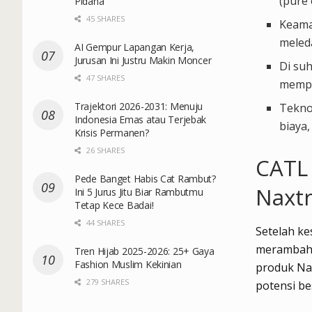
(pure 
Pidana
45 SHARES
Keaman
meled
AI Gempur Lapangan Kerja,
Jurusan Ini Justru Makin Moncer
Di su
47 SHARES
mempe
Trajektori 2026-2031: Menuju
Tekno
Indonesia Emas atau Terjebak
biaya
Krisis Permanen?
26 SHARES
CATL 
Pede Banget Habis Cat Rambut?
Naxtr
Ini 5 Jurus Jitu Biar Rambutmu
Tetap Kece Badai!
44 SHARES
Setelah k
merambah 
Tren Hijab 2025-2026: 25+ Gaya
Fashion Muslim Kekinian
produk Nax
279 SHARES
potensi be