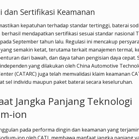
si dan Sertifikasi Keamanan
stikan kepatuhan terhadap standar tertinggi, baterai sod
 berhasil mendapatkan sertifikasi sesuai standar nasional 
pada September tahun lalu. Regulasi ini mencakup persyar
yang semakin ketat, terutama terkait manajemen termal, 
enturan dari bawah, dan daya tahan pengisian daya cepat. Se
 independen yang dilakukan oleh China Automotive Techno
enter (CATARC) juga telah memvalidasi klaim keamanan CAT
at sel individu maupun paket baterai secara keseluruhan.
at Jangka Panjang Teknologi
um-ion
nggulan pada performa dingin dan keamanan yang terjamin
 sodium-ion oleh CATL membawa manfaat jangka panjang y