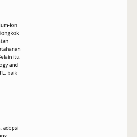
ium-ion
Tiongkok
atan
ketahanan
lain itu,
logy and
L, baik
, adopsi
ang