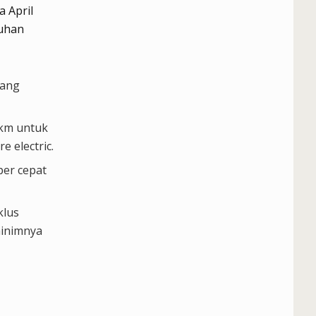
 April
tuhan
yang
 km untuk
e electric.
per cepat
klus
minimnya