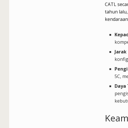
CATL seca
tahun lalu
kendaraan 
Kepad
kompet
Jara
konfig
Pengi
5C, m
Daya
pengi
kebut
Keam