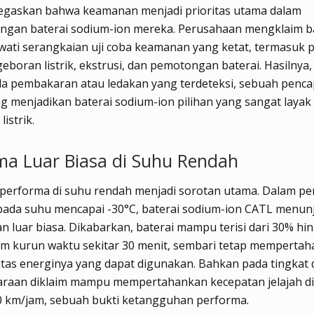
gaskan bahwa keamanan menjadi prioritas utama dalam
gan baterai sodium-ion mereka. Perusahaan mengklaim bat
wati serangkaian uji coba keamanan yang ketat, termasuk p
eboran listrik, ekstrusi, dan pemotongan baterai. Hasilnya,
da pembakaran atau ledakan yang terdeteksi, sebuah penca
ng menjadikan baterai sodium-ion pilihan yang sangat layak
istrik.
ma Luar Biasa di Suhu Rendah
performa di suhu rendah menjadi sorotan utama. Dalam pe
pada suhu mencapai -30°C, baterai sodium-ion CATL menun
luar biasa. Dikabarkan, baterai mampu terisi dari 30% hi
am kurun waktu sekitar 30 menit, sembari tetap memperta
itas energinya yang dapat digunakan. Bahkan pada tingkat 
raan diklaim mampu mempertahankan kecepatan jelajah di 
0 km/jam, sebuah bukti ketangguhan performa.