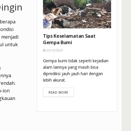
Dingin
eberapa
ondisi
Tips Keselamatan Saat
 menjadi
Gempa Bumi
ul untuk
23/12/2023
Gempa bumi tidak seperti kejadian
alam lainnya yang masih bisa
u
diprediksi jauh-jauh hari dengan
annya
lebih akurat.
rendah.
m-ion
DETAILS
READ MORE
ngkauan