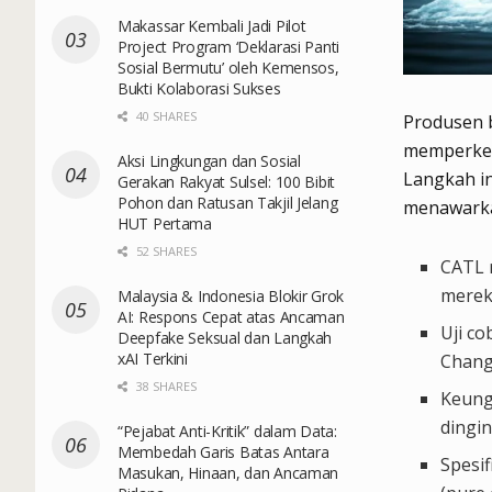
Makassar Kembali Jadi Pilot
Project Program ‘Deklarasi Panti
Sosial Bermutu’ oleh Kemensos,
Bukti Kolaborasi Sukses
40 SHARES
Produsen 
memperken
Aksi Lingkungan dan Sosial
Langkah in
Gerakan Rakyat Sulsel: 100 Bibit
Pohon dan Ratusan Takjil Jelang
menawarkan
HUT Pertama
52 SHARES
CATL 
merek
Malaysia & Indonesia Blokir Grok
AI: Respons Cepat atas Ancaman
Uji c
Deepfake Seksual dan Langkah
xAI Terkini
Changa
38 SHARES
Keung
dingin
“Pejabat Anti-Kritik” dalam Data:
Membedah Garis Batas Antara
Spesi
Masukan, Hinaan, dan Ancaman