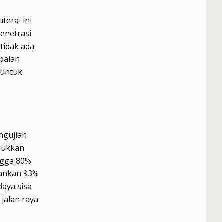
erai ini
enetrasi
 tidak ada
paian
 untuk
ngujian
jukkan
ngga 80%
hankan 93%
daya sisa
jalan raya