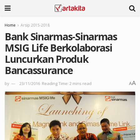
Home
Arsip 2015-2018
Bank Sinarmas-Sinarmas
MSIG Life Berkolaborasi
Luncurkan Produk
Bancassurance
A
by
23/11/2016
Reading Time: 2 mins read
A