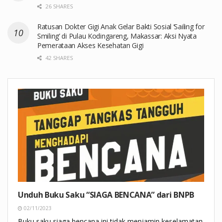
26 SHARES
Ratusan Dokter Gigi Anak Gelar Bakti Sosial ‘Sailing for
Smiling’ di Pulau Kodingareng, Makassar: Aksi Nyata
Pemerataan Akses Kesehatan Gigi
42 SHARES
Unduh Buku Saku “SIAGA BENCANA” dari BNPB
02/11/2023
Buku saku siaga bencana ini tidak menjamin keselamatan