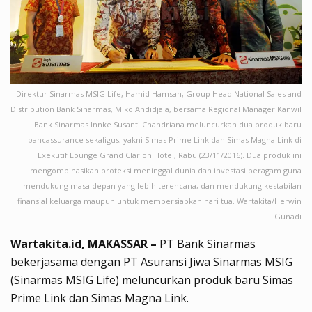
Direktur Sinarmas MSIG Life, Hamid Hamsah, Group Head National Sales and
Distribution Bank Sinarmas, Miko Andidjaja, bersama Regional Manager Kanwil
Bank Sinarmas Innke Susanti Chandriana meluncurkan dua produk baru
bancassurance sekaligus, yakni Simas Prime Link dan Simas Magna Link di
Exekutif Lounge Grand Clarion Hotel, Rabu (23/11/2016). Dua produk ini
mengombinasikan proteksi meninggal dunia dan investasi beragam guna
mendukung masa depan yang lebih terencana, dan mendukung kestabilan
finansial keluarga maupun untuk mempersiapkan hari tua. Wartakita/Herwin
Gunadi
Wartakita.id, MAKASSAR –
PT Bank Sinarmas
bekerjasama dengan PT Asuransi Jiwa Sinarmas MSIG
(Sinarmas MSIG Life) meluncurkan produk baru Simas
Prime Link dan Simas Magna Link.