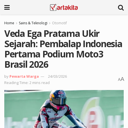
Home
Sains & Teknologi
Otomotif
Veda Ega Pratama Ukir
Sejarah: Pembalap Indonesia
Pertama Podium Moto3
Brasil 2026
by
Pewarta Warga
24/03/2026
A
A
Reading Time: 2 mins read