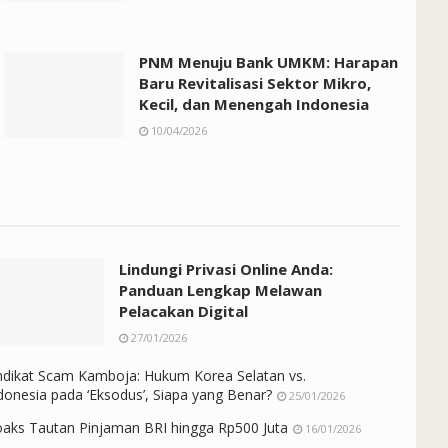
PNM Menuju Bank UMKM: Harapan
Baru Revitalisasi Sektor Mikro,
Kecil, dan Menengah Indonesia
10/04/2026
Lindungi Privasi Online Anda:
Panduan Lengkap Melawan
Pelacakan Digital
27/01/2026
ndikat Scam Kamboja: Hukum Korea Selatan vs.
donesia pada ‘Eksodus’, Siapa yang Benar?
25/01/2026
aks Tautan Pinjaman BRI hingga Rp500 Juta
16/01/2026