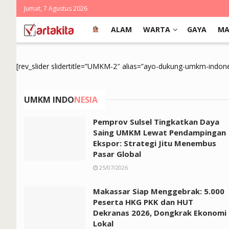
Jumat, 7 Agustus 2026
ALAM
WARTA
GAYA
MA
[rev_slider slidertitle=”UMKM-2″ alias=”ayo-dukung-umkm-indone
UMKM INDO
NESIA
Pemprov Sulsel Tingkatkan Daya
Saing UMKM Lewat Pendampingan
Ekspor: Strategi Jitu Menembus
Pasar Global
25/07/2026
Makassar Siap Menggebrak: 5.000
Peserta HKG PKK dan HUT
Dekranas 2026, Dongkrak Ekonomi
Lokal