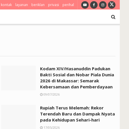
kontak
layanan
beriklan
privasi
perihal
Kodam XIV/Hasanuddin Padukan
Bakti Sosial dan Nobar Piala Dunia
2026 di Makassar: Semarak
Kebersamaan dan Pemberdayaan
09/07/2026
Rupiah Terus Melemah: Rekor
Terendah Baru dan Dampak Nyata
pada Kehidupan Sehari-hari
17/05/2026