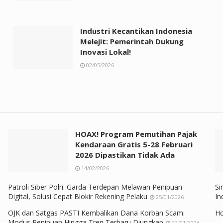
Industri Kecantikan Indonesia
Melejit: Pemerintah Dukung
Inovasi Lokal!
02/05/2026
HOAX! Program Pemutihan Pajak
Kendaraan Gratis 5-28 Februari
2026 Dipastikan Tidak Ada
14/02/2026
Patroli Siber Polri: Garda Terdepan Melawan Penipuan
Si
Digital, Solusi Cepat Blokir Rekening Pelaku
In
25/01/2026
OJK dan Satgas PASTI Kembalikan Dana Korban Scam:
Ho
Modus Penipuan Hingga Tren Terbaru Diungkap
22/01/2026