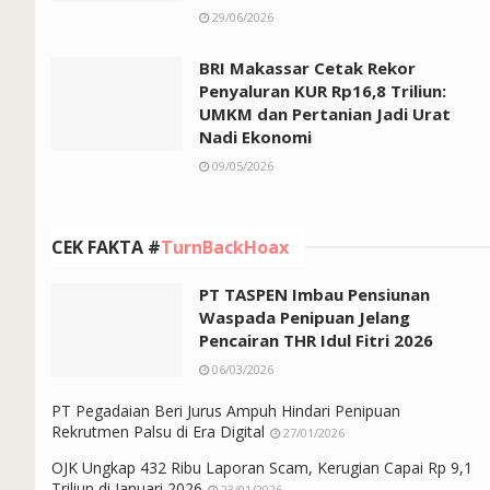
29/06/2026
BRI Makassar Cetak Rekor
Penyaluran KUR Rp16,8 Triliun:
UMKM dan Pertanian Jadi Urat
Nadi Ekonomi
09/05/2026
CEK FAKTA #
TurnBackHoax
PT TASPEN Imbau Pensiunan
Waspada Penipuan Jelang
Pencairan THR Idul Fitri 2026
06/03/2026
PT Pegadaian Beri Jurus Ampuh Hindari Penipuan
Rekrutmen Palsu di Era Digital
27/01/2026
OJK Ungkap 432 Ribu Laporan Scam, Kerugian Capai Rp 9,1
Triliun di Januari 2026
23/01/2026