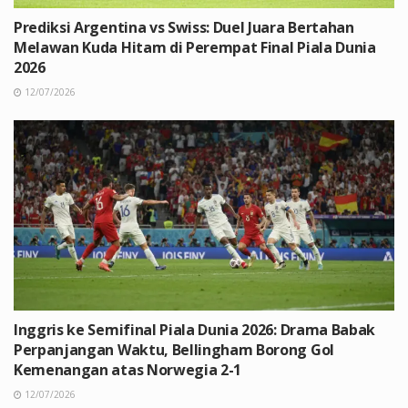
Prediksi Argentina vs Swiss: Duel Juara Bertahan
Melawan Kuda Hitam di Perempat Final Piala Dunia
2026
12/07/2026
Inggris ke Semifinal Piala Dunia 2026: Drama Babak
Perpanjangan Waktu, Bellingham Borong Gol
Kemenangan atas Norwegia 2-1
12/07/2026