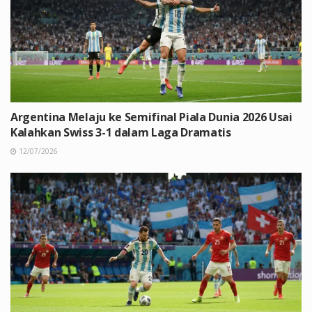
Argentina Melaju ke Semifinal Piala Dunia 2026 Usai
Kalahkan Swiss 3-1 dalam Laga Dramatis
12/07/2026