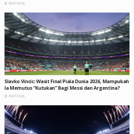
18/07/2026
Slavko Vincic: Wasit Final Piala Dunia 2026, Mampukah
Ia Memutus “Kutukan” Bagi Messi dan Argentina?
18/07/2026