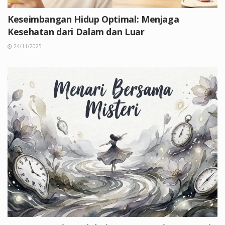
Keseimbangan Hidup Optimal: Menjaga
Kesehatan dari Dalam dan Luar
24/11/2025