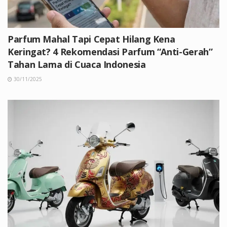
Parfum Mahal Tapi Cepat Hilang Kena
Keringat? 4 Rekomendasi Parfum “Anti-Gerah”
Tahan Lama di Cuaca Indonesia
30/11/2025