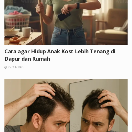
Cara agar Hidup Anak Kost Lebih Tenang di
Dapur dan Rumah
22/11/2025