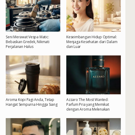
Seni Merawat Vespa Matic:
Keseimbangan Hidup Optimal:
Bebaskan Gredek, Nikmati
Menjaga Kesehatan dari Dalam
Perjalanan Halus
dan Luar
Aroma Kopi Pagi Anda, Tetap
Azzaro The Most Wanted:
Hangat Sempurna Hingga Siang
Parfum Pria yang Memikat
dengan Aroma Melenakan