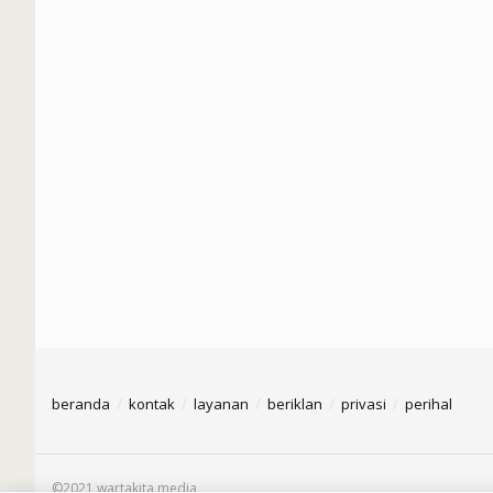
beranda
kontak
layanan
beriklan
privasi
perihal
©2021 wartakita media