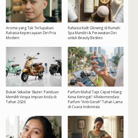
Aroma yang Tak Terlupakan:
Rahasia Kulit Glowing di Rumah:
Rahasia Kepercayaan Diri Pria
Spa Mandiri & Perawatan Diri
Modern
untuk Beauty Besties
Bukan Sekadar Skuter: Panduan
Parfum Mahal Tapi Cepat Hilang
Memilih Vespa Impian Anda di
Kena Keringat? 4 Rekomendasi
Tahun 2026
Parfum “Anti-Gerah” Tahan Lama
di Cuaca Indonesia