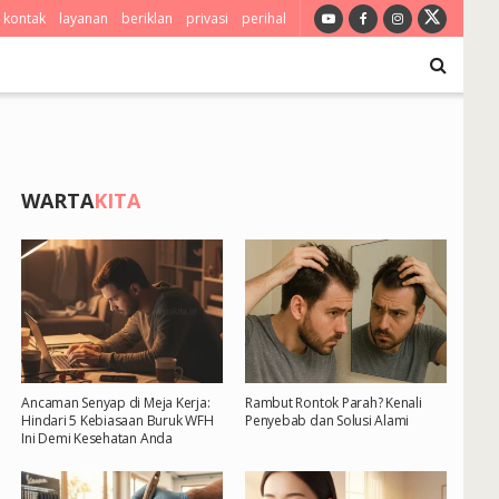
kontak
layanan
beriklan
privasi
perihal
WARTA
KITA
Ancaman Senyap di Meja Kerja:
Rambut Rontok Parah? Kenali
Hindari 5 Kebiasaan Buruk WFH
Penyebab dan Solusi Alami
Ini Demi Kesehatan Anda