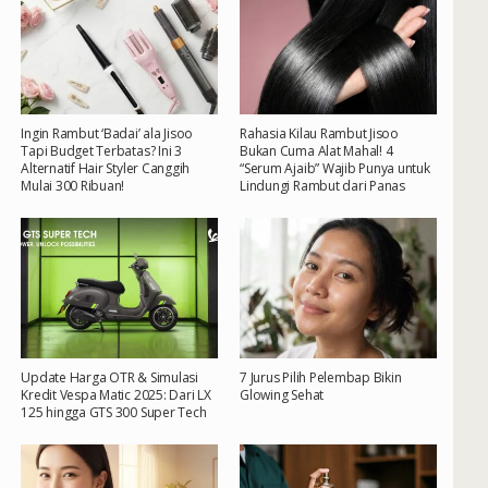
Ingin Rambut ‘Badai’ ala Jisoo
Rahasia Kilau Rambut Jisoo
Tapi Budget Terbatas? Ini 3
Bukan Cuma Alat Mahal! 4
Alternatif Hair Styler Canggih
“Serum Ajaib” Wajib Punya untuk
Mulai 300 Ribuan!
Lindungi Rambut dari Panas
Update Harga OTR & Simulasi
7 Jurus Pilih Pelembap Bikin
Kredit Vespa Matic 2025: Dari LX
Glowing Sehat
125 hingga GTS 300 Super Tech