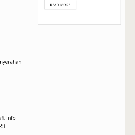
DETAILS
READ MORE
enyerahan
i. Info
59)