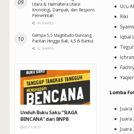
Utara & Halmahera Utara:
Ucu A
Kronologi, Dampak, dan Respons
Pemerintah
Riki
46 SHARES
Syams
Gempa 5,5 Magnitudo Guncang
Iqbal 
Pacitan Hingga Bali, 4,5 di Bantul
Teguh
52 SHARES
Ichra
Fachr
Yaqie
Lomba Fot
Juara
Unduh Buku Saku “SIAGA
Juara
BENCANA” dari BNPB
02/11/2023
Juara