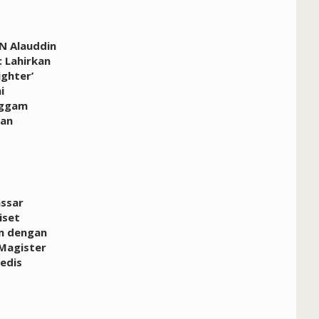
N Alauddin
 Lahirkan
ighter’
i
ggam
an
ssar
iset
n dengan
Magister
edis