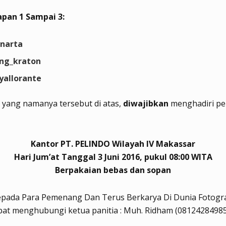
apan 1 Sampai 3:
narta
ng_kraton
allorante
yang namanya tersebut di atas,
diwajibkan
menghadiri p
Kantor PT. PELINDO Wilayah IV Makassar
Hari Jum’at Tanggal 3 Juni 2016, pukul 08:00 WITA
Berpakaian bebas dan sopan
pada Para Pemenang Dan Terus Berkarya Di Dunia Fotograf
pat menghubungi ketua panitia : Muh. Ridham (0812428498