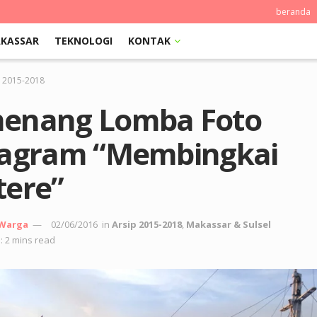
beranda
KASSAR
TEKNOLOGI
KONTAK
p 2015-2018
enang Lomba Foto
tagram “Membingkai
tere”
 Warga
02/06/2016
in
Arsip 2015-2018
,
Makassar & Sulsel
: 2 mins read