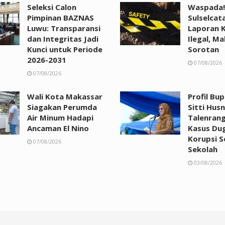
Seleksi Calon
Waspada!
Pimpinan BAZNAS
Sulselcat
Luwu: Transparansi
Laporan 
dan Integritas Jadi
Ilegal, Ma
Kunci untuk Periode
Sorotan
2026-2031
07/08/2026
07/08/2026
Wali Kota Makassar
Profil Bu
Siagakan Perumda
Sitti Husn
Air Minum Hadapi
Talenrang
Ancaman El Nino
Kasus Du
Korupsi 
07/08/2026
Sekolah
03/08/2026