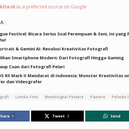
kita.id
as a preferred source on Google
GA
:
ue Festival: Bicara Serius Soal Perempuan & Seni, Ini yang 
hu!
ortrait & Gemini AI: Revolusi Kreativitas Fotografi
Pilihan Smartphone Modern: Dari Fotografi Hingga Gaming
aup Cuan dari Fotografi Pelari
S R5 Mark II Mendarat di Indonesia: Monster Kreativitas u
er dan Videografer
grafi
Lomba Foto
Membingkai Paotere
Paotere
Pelindo 
Share
5
Tweet
3
Send