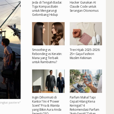
Jeda di Tengah Badai:
Hacker Gunakan AI
Tiga Kompas Batin
Claude Code untuk
untuk Mengarungi
Serangan Otonomus
Gelombang Hidup
Smoothing vs
Tren Hijab 2025-2026:
Rebonding vs Keratin:
25+ Gaya Fashion
Mana yang Terbaik
Muslim Kekinian
untuk Rambutmu?
Ingin Dihormati di
Parfum Mahal Tapi
Kantor? Ini 4 “Power
Cepat Hilang Kena
ngkai paotere”
Scent” Pria & Wanita
Keringat? 4
yang Bikin Aura Anda
Rekomendasi Parfum
Seperti CEO
“Anti-Gerah” Tahan