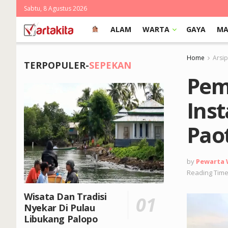
Sabtu, 8 Agustus 2026
ALAM
WARTA
GAYA
MA
Home
Arsi
TERPOPULER-
SEPEKAN
Pem
Ins
Pao
by
Pewarta
Reading Time
Wisata Dan Tradisi
Nyekar Di Pulau
Libukang Palopo