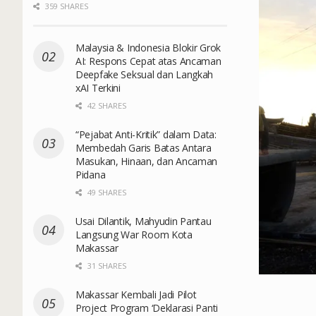
359 SHARES
Malaysia & Indonesia Blokir Grok
AI: Respons Cepat atas Ancaman
Deepfake Seksual dan Langkah
xAI Terkini
42 SHARES
“Pejabat Anti-Kritik” dalam Data:
Membedah Garis Batas Antara
Masukan, Hinaan, dan Ancaman
Pidana
49 SHARES
Usai Dilantik, Mahyudin Pantau
Langsung War Room Kota
Makassar
31 SHARES
Makassar Kembali Jadi Pilot
Project Program ‘Deklarasi Panti