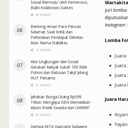
Sosial Bermutu’ oleh Kemensos,
Wartakit
Bukti Kolaborasi Sukses
juri lomba
40 SHARES
diputuska
Instagram :
Benteng Aman Para Pencari
Selamat: Saat Kritik dan
Perbedaan Pendapat Dilindas
Lomba Fot
Atas Nama Stabilitas
75 SHARES
Juara 
Aksi Lingkungan dan Sosial
Juara 
Gerakan Rakyat Sulsel: 100 Bibit
Pohon dan Ratusan Takjil Jelang
Juara 
HUT Pertama
Juara
52 SHARES
Jebakan Bunga Utang Rp599
Juara Har
Triliun: Mengapa SBN Mematikan
Akses Kredit Swasta dan UMKM?
Asyari
30 SHARES
Yayan
Gempa M7,6 Guncang Sulawesi