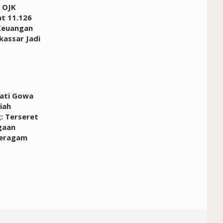
 OJK
at 11.126
Keuangan
kassar Jadi
pati Gowa
iah
: Terseret
gaan
Seragam