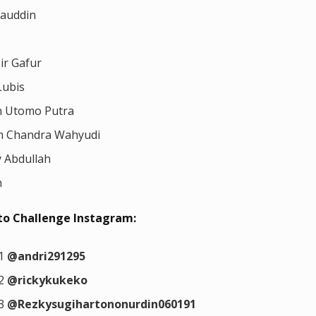
lauddin
ir Gafur
Lubis
 Utomo Putra
m Chandra Wahyudi
y Abdullah
n
o Challenge Instagram:
 1
@andri291295
 2
@rickykukeko
 3
@Rezkysugihartononurdin060191