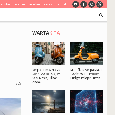
kontak
layanan
beriklan
privasi
perihal
WARTA
KITA
Vespa Primavera vs.
Modifikasi Vespa Matic:
Sprint 2025: Dua Jiwa,
10 Aksesoris ‘Proper’
Satu Mesin, Pilihan
Budget Pelajar-Sultan
Anda?
A
A