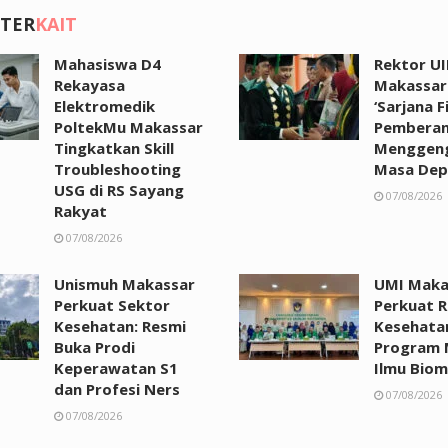
 TER
KAIT
Mahasiswa D4
Rektor UI
Rekayasa
Makassar:
Elektromedik
‘Sarjana F
PoltekMu Makassar
Pemberan
Tingkatkan Skill
Menggen
Troubleshooting
Masa Dep
USG di RS Sayang
07/08/2026
Rakyat
07/08/2026
Unismuh Makassar
UMI Maka
Perkuat Sektor
Perkuat R
Kesehatan: Resmi
Kesehata
Buka Prodi
Program 
Keperawatan S1
Ilmu Biom
dan Profesi Ners
07/08/2026
07/08/2026