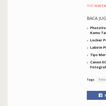
Add
warta
BACA JU
PhotoVog
Kamu Ta
Locker P
Labirin 
Tips Mer
Canon EO
Fotograf
Tags:
Foto