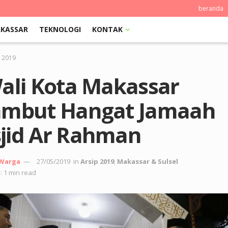
beranda
KASSAR
TEKNOLOGI
KONTAK
p 2019
Wali Kota Makassar
ambut Hangat Jamaah
jid Ar Rahman
 Warga
27/05/2019
in
Arsip 2019
,
Makassar & Sulsel
: 1 min read