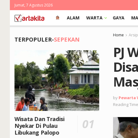
Jumat, 7 Agustus 2026
ALAM
WARTA
GAYA
MA
Home
Arsi
TERPOPULER-
SEPEKAN
PJ 
Dis
Mas
by
Pewarta
Reading Time
Wisata Dan Tradisi
Nyekar Di Pulau
Libukang Palopo