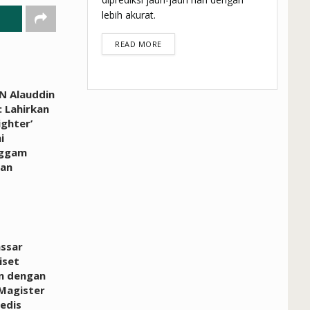
lebih akurat.
DETAILS
READ MORE
N Alauddin
 Lahirkan
ighter’
i
ggam
an
ssar
iset
n dengan
Magister
edis