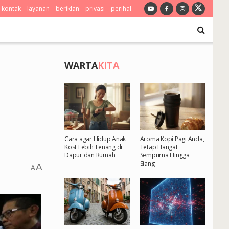
kontak
layanan
beriklan
privasi
perihal
WARTA
KITA
Cara agar Hidup Anak
Aroma Kopi Pagi Anda,
Kost Lebih Tenang di
Tetap Hangat
Dapur dan Rumah
Sempurna Hingga
Siang
A
A