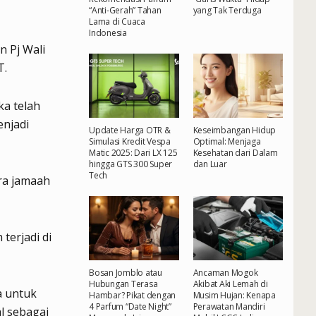
“Anti-Gerah” Tahan
yang Tak Terduga
Lama di Cuaca
Indonesia
 Pj Wali
T.
ka telah
enjadi
Update Harga OTR &
Keseimbangan Hidup
Simulasi Kredit Vespa
Optimal: Menjaga
Matic 2025: Dari LX 125
Kesehatan dari Dalam
hingga GTS 300 Super
dan Luar
Tech
ra jamaah
terjadi di
Bosan Jomblo atau
Ancaman Mogok
Hubungan Terasa
Akibat Aki Lemah di
a untuk
Hambar? Pikat dengan
Musim Hujan: Kenapa
4 Parfum “Date Night”
Perawatan Mandiri
l sebagai