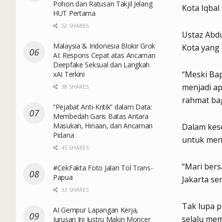
Pohon dan Ratusan Takjil Jelang
Kota Iqbal
HUT Pertama
52 SHARES
Ustaz Abd
Malaysia & Indonesia Blokir Grok
Kota yang 
AI: Respons Cepat atas Ancaman
Deepfake Seksual dan Langkah
“Meski Bap
xAI Terkini
menjadi ap
38 SHARES
rahmat bag
“Pejabat Anti-Kritik” dalam Data:
Membedah Garis Batas Antara
Masukan, Hinaan, dan Ancaman
Dalam kese
Pidana
untuk mend
45 SHARES
“Mari bers
#CekFakta Foto Jalan Tol Trans-
Papua
Jakarta se
33 SHARES
Tak lupa p
AI Gempur Lapangan Kerja,
selalu mem
Jurusan Ini Justru Makin Moncer