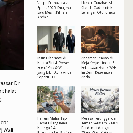
Vespa Primavera vs.
Hacker Gunakan AI
Sprint 2025: Dua Jiwa,
Claude Code untuk
Satu Mesin, Pilihan
Serangan Otonomus
Anda?
Ingin Dihormati di
Ancaman Senyap di
Kantor? Ini 4 “Power
Meja Kerja: Hindari 5
Scent” Pria & Wanita
Kebiasaan Buruk WFH
yang Bikin Aura Anda
Ini Demi Kesehatan
Seperti CEO
Anda
assar Dr
 shalat
g,
Parfum Mahal Tapi
Merasa Tertinggal dari
dari
Cepat Hilang Kena
Teman Seusiamu? Mari
Keringat? 4
Berdamai dengan
j Wali
Rekomendasi Parfum
“Garis Waktu” Hidup