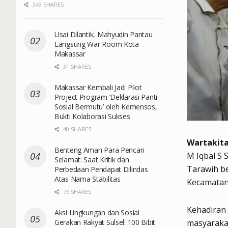
349 SHARES
Usai Dilantik, Mahyudin Pantau
Langsung War Room Kota
Makassar
31 SHARES
Makassar Kembali Jadi Pilot
Project Program ‘Deklarasi Panti
Sosial Bermutu’ oleh Kemensos,
Bukti Kolaborasi Sukses
40 SHARES
Wartakita
Benteng Aman Para Pencari
M Iqbal S
Selamat: Saat Kritik dan
Tarawih b
Perbedaan Pendapat Dilindas
Atas Nama Stabilitas
Kecamatan 
75 SHARES
Kehadiran
Aksi Lingkungan dan Sosial
Gerakan Rakyat Sulsel: 100 Bibit
masyaraka