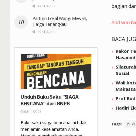
bagian dar
47 SHARES
Parfum Lokal Wangi Mewah,
Add
warta
Harga Terjangkau!
39 SHARES
BACA JU
Rakor Te
Hasanud
Silatura
Sosial
Wali kot
Makassa
Unduh Buku Saku “SIAGA
Prof Rud
BENCANA” dari BNPB
Hadiri E
02/11/2023
Buku saku siaga bencana ini tidak
Tags:
PJ W
menjamin keselamatan Anda.
Namun, memberikan pedoman