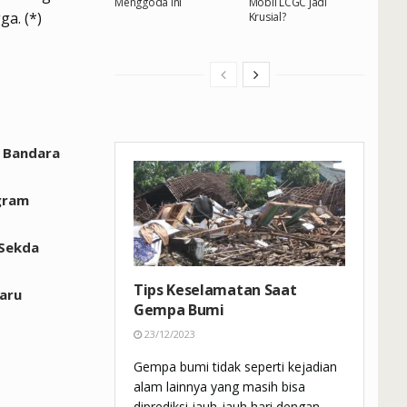
Menggoda Ini
Mobil LCGC Jadi
a. (*)
Krusial?
i Bandara
ogram
 Sekda
Tips Keselamatan Saat
aru
Gempa Bumi
23/12/2023
Gempa bumi tidak seperti kejadian
alam lainnya yang masih bisa
diprediksi jauh-jauh hari dengan