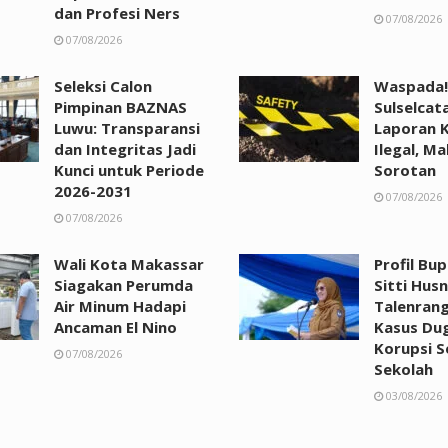
dan Profesi Ners
07/08/2026
07/08/2026
Seleksi Calon
Waspada!
Pimpinan BAZNAS
Sulselcat
Luwu: Transparansi
Laporan 
dan Integritas Jadi
Ilegal, Ma
Kunci untuk Periode
Sorotan
2026-2031
07/08/2026
07/08/2026
Wali Kota Makassar
Profil Bu
Siagakan Perumda
Sitti Husn
Air Minum Hadapi
Talenrang
Ancaman El Nino
Kasus Du
Korupsi 
07/08/2026
Sekolah
03/08/2026