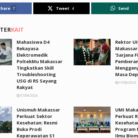
Share
7
Tweet
4
Send
 TER
KAIT
Mahasiswa D4
Rektor UI
Rekayasa
Makassar:
Elektromedik
‘Sarjana F
PoltekMu Makassar
Pemberan
Tingkatkan Skill
Menggen
Troubleshooting
Masa Dep
USG di RS Sayang
07/08/2026
Rakyat
07/08/2026
Unismuh Makassar
UMI Maka
Perkuat Sektor
Perkuat R
Kesehatan: Resmi
Kesehata
Buka Prodi
Program 
Keperawatan S1
Ilmu Biom