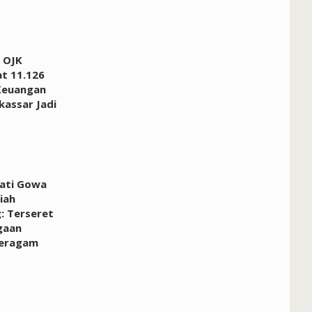
 OJK
at 11.126
Keuangan
kassar Jadi
pati Gowa
iah
: Terseret
gaan
Seragam