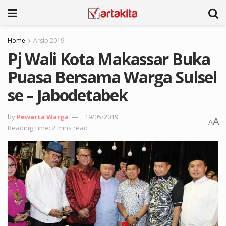
Home
Arsip 2019
Pj Wali Kota Makassar Buka
Puasa Bersama Warga Sulsel
se – Jabodetabek
by
Pewarta Warga
19/05/2019
A
A
Reading Time: 2 mins read