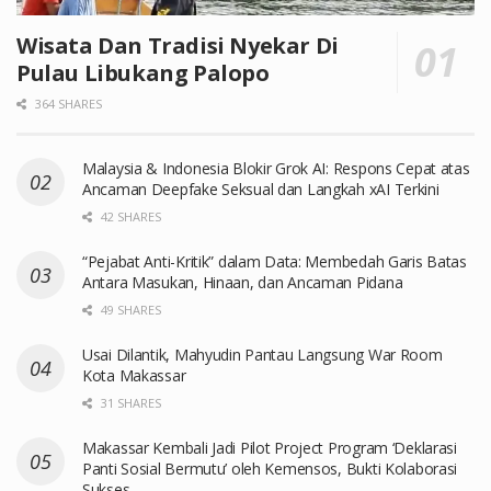
Wisata Dan Tradisi Nyekar Di
Pulau Libukang Palopo
364 SHARES
Malaysia & Indonesia Blokir Grok AI: Respons Cepat atas
Ancaman Deepfake Seksual dan Langkah xAI Terkini
42 SHARES
“Pejabat Anti-Kritik” dalam Data: Membedah Garis Batas
Antara Masukan, Hinaan, dan Ancaman Pidana
49 SHARES
Usai Dilantik, Mahyudin Pantau Langsung War Room
Kota Makassar
31 SHARES
Makassar Kembali Jadi Pilot Project Program ‘Deklarasi
Panti Sosial Bermutu’ oleh Kemensos, Bukti Kolaborasi
Sukses