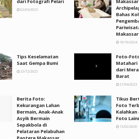
dari Fotografi Pelari
Makassar
Archipel
02/06/2025
Bahas Kol
Pengemb
Pariwisat
Makassar
10/10/2024
Tips Keselamatan
Foto-Fot
Saat Gempa Bumi
Matahari 
dari Mer
23/12/2023
Barat
21/04/2023
Berita Foto:
Tikus Bert
Kekurangan Lahan
Foto Terb
Bermain, Anak-Anak
Kalahkan 
Asyik Bermain
Foto Lain
Sepakbola di
13/02/2020
Pelataran Pelabuhan
Paotere Makassar