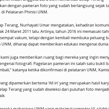
akan dengan pameran foto yang sudah berlangsung sejak ta
, di Pelataran Phinisi UNM.
ap Terang, Nurhayati Umar mengatakan, kehadiran komunit
jak 24 Maret 2011 lalu. Artinya, tahun 2016 ini memasuki tah
sempat vakum, tetapi dengan kembali membuka peluang b
 UNM, diharap dapat memberikan edukasi mengenai dunia f
u, kami juga memberikan ruang bagi mereka yang ingin men
ngenai fotografi. Pagelaran pameran ini salah satu bukti 
bali,” katanya ketika dikonfirmasi di pelataran UNM, Kamis 
yang dipamerkan bertema ‘All in’ yang merupakan hasil kary
lap Terang yang sudah diseleksi dari puluhan foto menjadi 
ik.
 mereka mahasiswa UNM yang maksimal semester VI, silahk