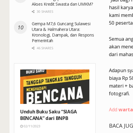
Akses Kredit Swasta dan UMKM?
hasil kary
30 SHARES
kami membu
50 peserta
Gempa M7,6 Guncang Sulawesi
Utara & Halmahera Utara:
Kronologi, Dampak, dan Respons
Semua angg
Pemerintah
akan mene
46 SHARES
dari maha
Adapun sya
biaya Rp 50
materi + b
fotografi.
Add
warta
Unduh Buku Saku “SIAGA
BENCANA” dari BNPB
BACA JU
02/11/2023