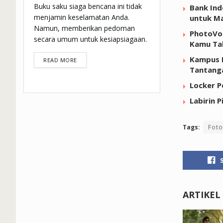
Buku saku siaga bencana ini tidak
Bank Ind
menjamin keselamatan Anda.
untuk Ma
Namun, memberikan pedoman
PhotoVog
secara umum untuk kesiapsiagaan.
Kamu Ta
Kampus 
DETAILS
READ MORE
Tantang
Locker P
Labirin 
Tags:
Foto
ARTIKEL