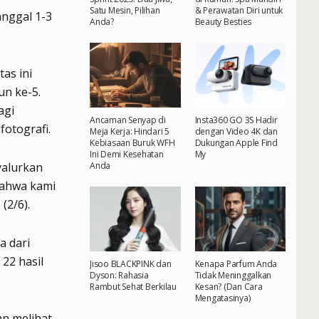
Satu Mesin, Pilihan
& Perawatan Diri untuk
nggal 1-3
Anda?
Beauty Besties
as ini
un ke-5.
agi
Ancaman Senyap di
Insta360 GO 3S Hadir
otografi.
Meja Kerja: Hindari 5
dengan Video 4K dan
Kebiasaan Buruk WFH
Dukungan Apple Find
Ini Demi Kesehatan
My
yalurkan
Anda
bahwa kami
(2/6).
a dari
22 hasil
Jisoo BLACKPINK dan
Kenapa Parfum Anda
Dyson: Rahasia
Tidak Meninggalkan
Rambut Sehat Berkilau
Kesan? (Dan Cara
Mengatasinya)
an melihat