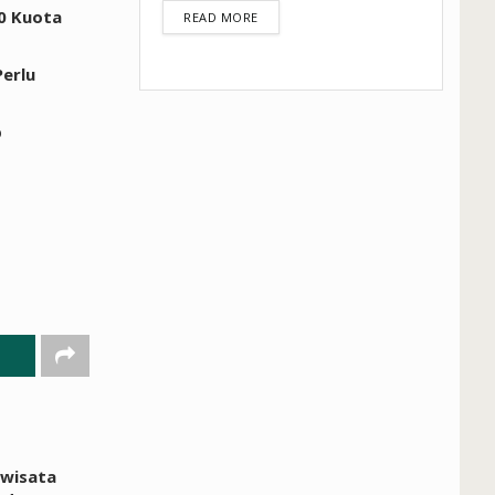
70 Kuota
DETAILS
READ MORE
Perlu
b
iwisata