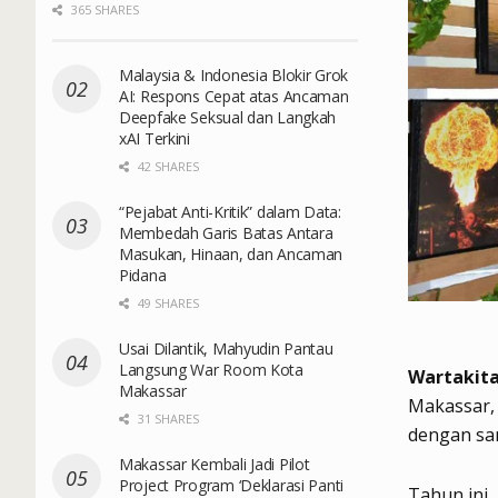
365 SHARES
Malaysia & Indonesia Blokir Grok
AI: Respons Cepat atas Ancaman
Deepfake Seksual dan Langkah
xAI Terkini
42 SHARES
“Pejabat Anti-Kritik” dalam Data:
Membedah Garis Batas Antara
Masukan, Hinaan, dan Ancaman
Pidana
49 SHARES
Usai Dilantik, Mahyudin Pantau
Langsung War Room Kota
Wartakita
Makassar
Makassar,
31 SHARES
dengan sa
Makassar Kembali Jadi Pilot
Project Program ‘Deklarasi Panti
Tahun ini