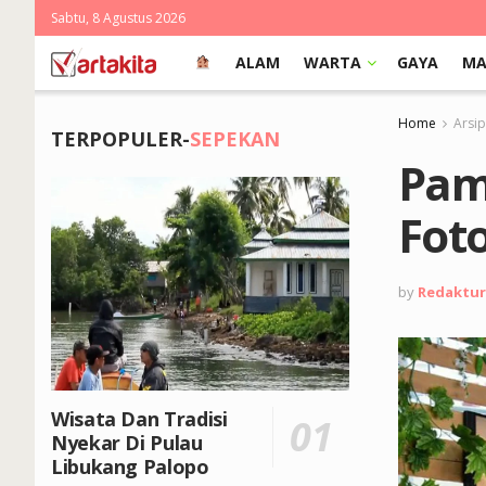
Sabtu, 8 Agustus 2026
ALAM
WARTA
GAYA
MA
Home
Arsi
TERPOPULER-
SEPEKAN
Pam
Fot
by
Redaktur
Wisata Dan Tradisi
Nyekar Di Pulau
Libukang Palopo