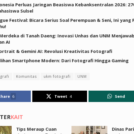
onesia Perluas Jaringan Beasiswa Kebanksentralan 2026: 2
hasiswa Sulsel
ue Festival: Bicara Serius Soal Perempuan & Seni, Ini yang 
hu!
Merdeka di Tanah Daeng: Inovasi Unhas dan UNM Menjawa
an AI
ortrait & Gemini AI: Revolusi Kreativitas Fotografi
Pilihan Smartphone Modern: Dari Fotografi Hingga Gaming
grafi
Komunitas
ukm fotografi
UNM
Share
6
Tweet
4
Send
 TER
KAIT
Tips Meraup Cuan
Dinas Par