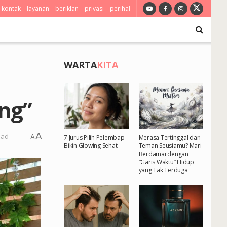
kontak
layanan
beriklan
privasi
perihal
WARTA
KITA
ng”
A
ead
A
7 Jurus Pilih Pelembap
Merasa Tertinggal dari
Bikin Glowing Sehat
Teman Seusiamu? Mari
Berdamai dengan
“Garis Waktu” Hidup
yang Tak Terduga