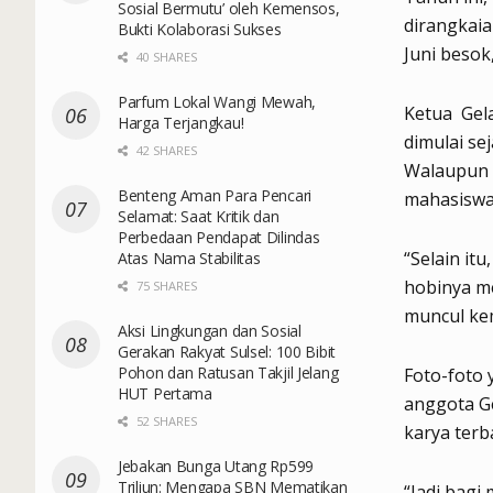
Sosial Bermutu’ oleh Kemensos,
dirangkai
Bukti Kolaborasi Sukses
Juni besok
40 SHARES
Parfum Lokal Wangi Mewah,
Ketua Gel
Harga Terjangkau!
dimulai se
42 SHARES
Walaupun 
Benteng Aman Para Pencari
mahasiswa
Selamat: Saat Kritik dan
Perbedaan Pendapat Dilindas
“Selain it
Atas Nama Stabilitas
hobinya me
75 SHARES
muncul kem
Aksi Lingkungan dan Sosial
Gerakan Rakyat Sulsel: 100 Bibit
Pohon dan Ratusan Takjil Jelang
Foto-foto 
HUT Pertama
anggota Ge
52 SHARES
karya terba
Jebakan Bunga Utang Rp599
Triliun: Mengapa SBN Mematikan
“Jadi bagi