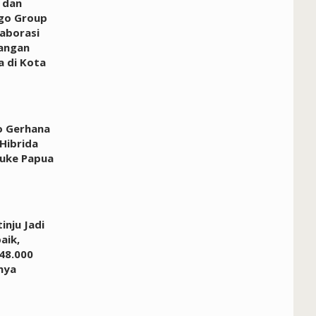
 dan
ago Group
aborasi
angan
a di Kota
o Gerhana
Hibrida
auke Papua
inju Jadi
aik,
48.000
nya