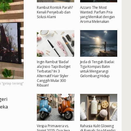
Rambut Rontok Parah?
Azzaro The Most
Kenali Penyebab dan
Wanted: Parfum Pria
Solusi Alami
yang Memikat dengan
Aroma Melenakan
Ingin Rambut ‘Badai’
Jeda di Tengah Badai:
ala Jisoo Tapi Budget
Tiga Kompas Batin
Terbatas? Ini 3
untuk Mengarungi
Alternatif Hair Styler
Gelombang Hidup
Canggih Mulai 300
 “gelap terang”
Ribuan!
geri
reka
Vespa Primavera vs.
Rahasia Kulit Glowing
Sprint 2025: Dua Jiwa,
di Rumah: Spa Mandiri