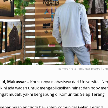
pameran foto komunitas fotografi unm
.id, Makassar –
Khususnya mahasiswa dari Universitas Ne
 kini ada wadah untuk mengaplikasikan minat dan hoby me
ngat mudah, yakni bergabung di Komunitas Gelap Terang.
, penerimaan anggota baru oleh Komunitas Gelap Terang