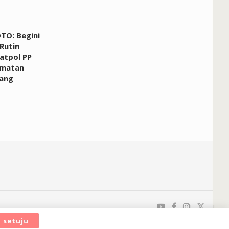
TO: Begini
 Rutin
Satpol PP
amatan
ang
setuju