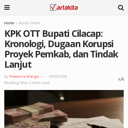
Home
Berita Terkini
KPK OTT Bupati Cilacap:
Kronologi, Dugaan Korupsi
Proyek Pemkab, dan Tindak
Lanjut
by
Pewarta Warga
14/03/2026
A
A
Reading Time: 2 mins read