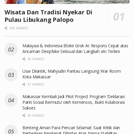
Wisata Dan Tradisi Nyekar Di
Pulau Libukang Palopo
350 SHARES
Malaysia & Indonesia Blokir Grok AI: Respons Cepat atas
Ancaman Deepfake Seksual dan Langkah xAI Terkini
42 SHARES
Usai Dilantik, Mahyudin Pantau Langsung War Room
Kota Makassar
31 SHARES
Makassar Kembali Jadi Pilot Project Program ‘Deklarasi
Panti Sosial Bermutu’ oleh Kemensos, Bukti Kolaborasi
Sukses
40 SHARES
Benteng Aman Para Pencari Selamat: Saat Kritik dan
Perbedaan Pendapat Dilindas Atas Nama Stabilitas