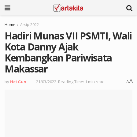
Home
Arsip 2022
Hadiri Munas VII PSMTI, Wali
Kota Danny Ajak
Kembangkan Pariwisata
Makassar
A
by
Hei Gun
21/03/2022
Reading Time: 1 min read
A