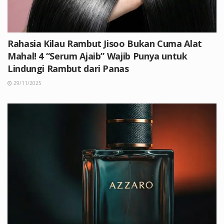
Rahasia Kilau Rambut Jisoo Bukan Cuma Alat
Mahal! 4 “Serum Ajaib” Wajib Punya untuk
Lindungi Rambut dari Panas
29/11/2025