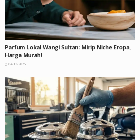
Parfum Lokal Wangi Sultan: Mirip Niche Eropa,
Harga Murah!
04/12/2025