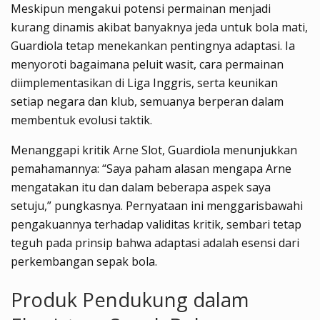
Meskipun mengakui potensi permainan menjadi
kurang dinamis akibat banyaknya jeda untuk bola mati,
Guardiola tetap menekankan pentingnya adaptasi. Ia
menyoroti bagaimana peluit wasit, cara permainan
diimplementasikan di Liga Inggris, serta keunikan
setiap negara dan klub, semuanya berperan dalam
membentuk evolusi taktik.
Menanggapi kritik Arne Slot, Guardiola menunjukkan
pemahamannya: “Saya paham alasan mengapa Arne
mengatakan itu dan dalam beberapa aspek saya
setuju,” pungkasnya. Pernyataan ini menggarisbawahi
pengakuannya terhadap validitas kritik, sembari tetap
teguh pada prinsip bahwa adaptasi adalah esensi dari
perkembangan sepak bola.
Produk Pendukung dalam