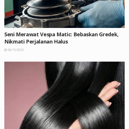
Seni Merawat Vespa Matic: Bebaskan Gredek,
Nikmati Perjalanan Halus
06/12/2025