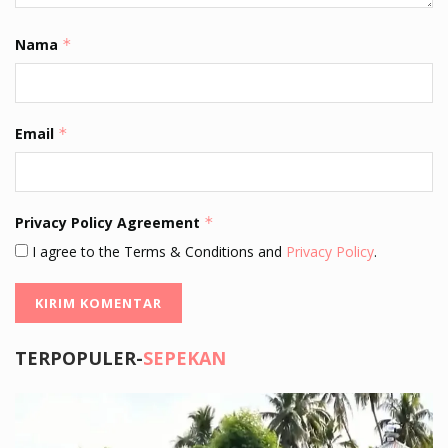
Nama
*
Email
*
Privacy Policy Agreement
*
I agree to the Terms & Conditions and
Privacy Policy
.
TERPOPULER-
SEPEKAN