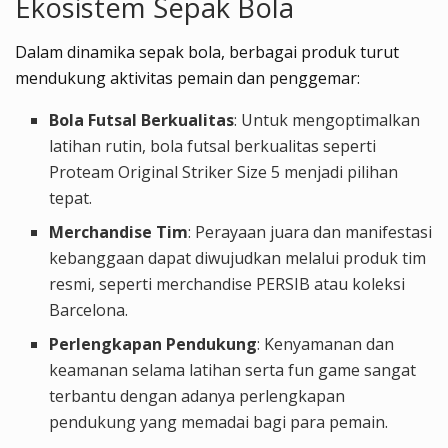
Ekosistem Sepak Bola
Dalam dinamika sepak bola, berbagai produk turut
mendukung aktivitas pemain dan penggemar:
Bola Futsal Berkualitas
: Untuk mengoptimalkan
latihan rutin, bola futsal berkualitas seperti
Proteam Original Striker Size 5 menjadi pilihan
tepat.
Merchandise Tim
: Perayaan juara dan manifestasi
kebanggaan dapat diwujudkan melalui produk tim
resmi, seperti merchandise PERSIB atau koleksi
Barcelona.
Perlengkapan Pendukung
: Kenyamanan dan
keamanan selama latihan serta fun game sangat
terbantu dengan adanya perlengkapan
pendukung yang memadai bagi para pemain.