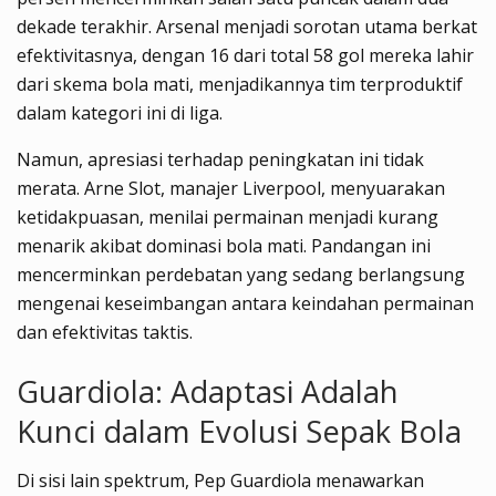
dekade terakhir. Arsenal menjadi sorotan utama berkat
efektivitasnya, dengan 16 dari total 58 gol mereka lahir
dari skema bola mati, menjadikannya tim terproduktif
dalam kategori ini di liga.
Namun, apresiasi terhadap peningkatan ini tidak
merata. Arne Slot, manajer Liverpool, menyuarakan
ketidakpuasan, menilai permainan menjadi kurang
menarik akibat dominasi bola mati. Pandangan ini
mencerminkan perdebatan yang sedang berlangsung
mengenai keseimbangan antara keindahan permainan
dan efektivitas taktis.
Guardiola: Adaptasi Adalah
Kunci dalam Evolusi Sepak Bola
Di sisi lain spektrum, Pep Guardiola menawarkan