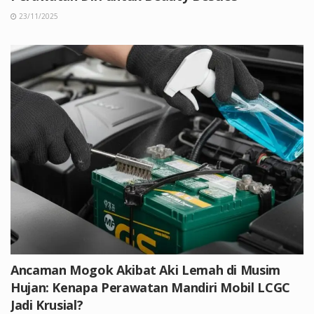
23/11/2025
Ancaman Mogok Akibat Aki Lemah di Musim
Hujan: Kenapa Perawatan Mandiri Mobil LCGC
Jadi Krusial?