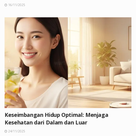
16/11/2025
Keseimbangan Hidup Optimal: Menjaga
Kesehatan dari Dalam dan Luar
24/11/2025