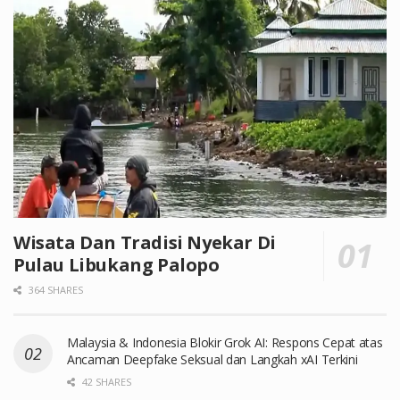
Wisata Dan Tradisi Nyekar Di
Pulau Libukang Palopo
364 SHARES
Malaysia & Indonesia Blokir Grok AI: Respons Cepat atas
Ancaman Deepfake Seksual dan Langkah xAI Terkini
42 SHARES