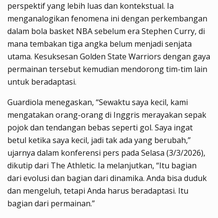
perspektif yang lebih luas dan kontekstual. Ia
menganalogikan fenomena ini dengan perkembangan
dalam bola basket NBA sebelum era Stephen Curry, di
mana tembakan tiga angka belum menjadi senjata
utama. Kesuksesan Golden State Warriors dengan gaya
permainan tersebut kemudian mendorong tim-tim lain
untuk beradaptasi.
Guardiola menegaskan, “Sewaktu saya kecil, kami
mengatakan orang-orang di Inggris merayakan sepak
pojok dan tendangan bebas seperti gol. Saya ingat
betul ketika saya kecil, jadi tak ada yang berubah,”
ujarnya dalam konferensi pers pada Selasa (3/3/2026),
dikutip dari The Athletic. Ia melanjutkan, “Itu bagian
dari evolusi dan bagian dari dinamika. Anda bisa duduk
dan mengeluh, tetapi Anda harus beradaptasi. Itu
bagian dari permainan.”