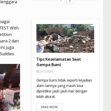
elenggara
ebagai
TEST With
tition
uara 2 dan
ini juga
Buddies.
Tips Keselamatan Saat
Gempa Bumi
23/12/2023
Gempa bumi tidak seperti kejadian
alam lainnya yang masih bisa
diprediksi jauh-jauh hari dengan
lebih akurat.
DETAILS
READ MORE