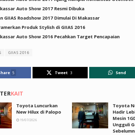
kassar Auto Show 2017 Resmi Dibuka
n GIIAS Roadshow 2017 Dimulai Di Makassar
amerkan Produk Stylish di GIIAS 2016
kassar Auto Show 2016 Pecahkan Target Pencapaian
S
GIIAS 2016
Share
5
Tweet
3
Send
 TER
KAIT
Toyota Luncurkan
Toyota N
New Hilux di Palopo
Hadir Leb
Mesin 1GD
19/07/2026
Ungguli G
Sebelumny