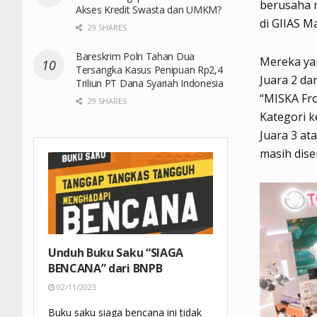
berusaha 
Akses Kredit Swasta dan UMKM?
di GIIAS M
29 SHARES
Bareskrim Polri Tahan Dua
Mereka yan
Tersangka Kasus Penipuan Rp2,4
Juara 2 d
Triliun PT Dana Syariah Indonesia
“MISKA Fr
29 SHARES
Kategori k
Juara 3 at
masih dise
Unduh Buku Saku “SIAGA
BENCANA” dari BNPB
02/11/2023
Buku saku siaga bencana ini tidak