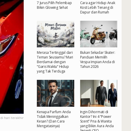
7 Jurus Pilih Pelembap
Cara agar Hidup Anak
Bikin Glowing Sehat
Kost Lebih Tenang di
Dapur dan Rumah
Merasa Tertinggal dari
Bukan Sekadar Skuter:
Teman Seusiamu? Mari
Panduan Memilih
Berdamai dengan
Vespa Impian Anda di
“Garis Waktu” Hidup
Tahun 2026
yang Tak Terduga
Kenapa Parfum Anda
Ingin Dihormati di
Tidak Meninggalkan
Kantor? Ini 4 “Power
di hari terakhir
Kesan? (Dan Cara
Scent” Pria & Wanita
Mengatasinya)
yang Bikin Aura Anda
Seperti CEO