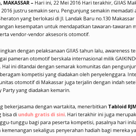
a, MAKASSAR –
Hari ini, 22 Mei 2016 Hari terakhir, GIIAS Ma
 2016 justru semakin seru. Pengunjung semakin memadati 
Sheraton yang berlokasi di Jl. Landak Baru no.130 Makassar
ilangan kesempatan untuk mendapatkan tawaran-tawaran 
erta vendor-vendor aksesoris otomotif.
dingkan dengan pelaksanaan GIIAS tahun lalu, awareness t
gai pameran otomotif berskala internasional milik GAIKIN
 Hal ini ditandai dengan semarak komunitas dan pengunju
beragam kompetisi yang diadakan oleh penyelenggara. Inte
nitas otomotif di Makassar juga terjalin dengan indah set
 Party yang diadakan kemarin.
g bekerjasama dengan wartakita, menerbitkan
Tabloid RJ
g bisa di
unduh gratis di sini
. Hari terakhir ini juga merupa
ggu-tunggu bagi para peserta kompetisi, pasalnya hari inil
 kemenangan sekaligus penyerahan hadiah bagi mereka ya