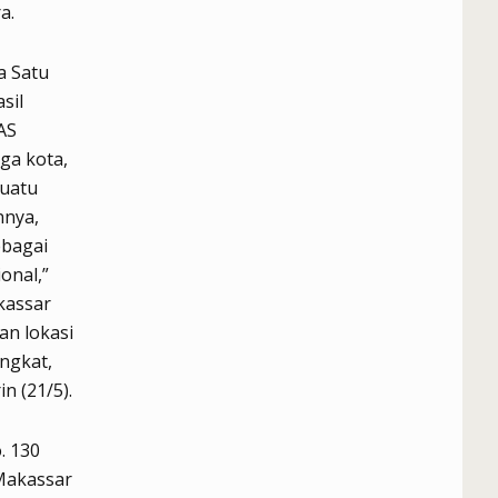
a.
a Satu
sil
AS
ga kota,
suatu
nnya,
ebagai
onal,”
kassar
n lokasi
ngkat,
n (21/5).
. 130
 Makassar