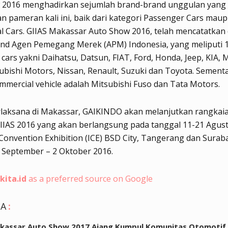
 2016 menghadirkan sejumlah brand-brand unggulan yang 
 pameran kali ini, baik dari kategori Passenger Cars mau
l Cars. GIIAS Makassar Auto Show 2016, telah mencatatka
and Agen Pemegang Merek (APM) Indonesia, yang meliputi 
cars yakni Daihatsu, Datsun, FIAT, Ford, Honda, Jeep, KIA, 
ubishi Motors, Nissan, Renault, Suzuki dan Toyota. Sement
mmercial vehicle adalah Mitsubishi Fuso dan Tata Motors.
rlaksana di Makassar, GAIKINDO akan melanjutkan rangkai
IIAS 2016 yang akan berlangsung pada tanggal 11-21 Agust
Convention Exhibition (ICE) BSD City, Tangerang dan Surab
 September – 2 Oktober 2016.
kita.id
as a preferred source on Google
GA
:
akassar Auto Show 2017 Ajang Kumpul Komunitas Otomotif