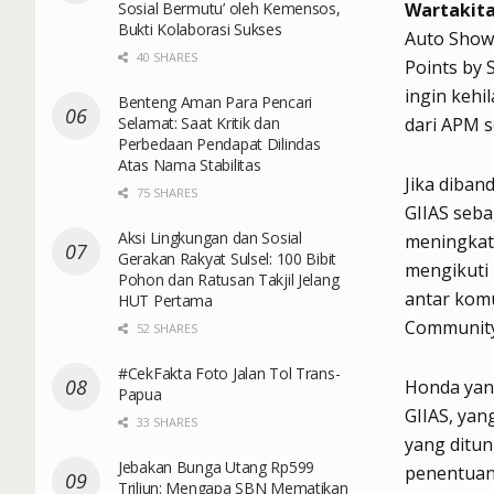
Sosial Bermutu’ oleh Kemensos,
Wartakit
Bukti Kolaborasi Sukses
Auto Show
40 SHARES
Points by 
ingin keh
Benteng Aman Para Pencari
Selamat: Saat Kritik dan
dari APM s
Perbedaan Pendapat Dilindas
Atas Nama Stabilitas
Jika diban
75 SHARES
GIIAS seba
Aksi Lingkungan dan Sosial
meningkat.
Gerakan Rakyat Sulsel: 100 Bibit
mengikuti 
Pohon dan Ratusan Takjil Jelang
antar komu
HUT Pertama
Community
52 SHARES
#CekFakta Foto Jalan Tol Trans-
Honda yan
Papua
GIIAS, yan
33 SHARES
yang ditun
Jebakan Bunga Utang Rp599
penentuan
Triliun: Mengapa SBN Mematikan