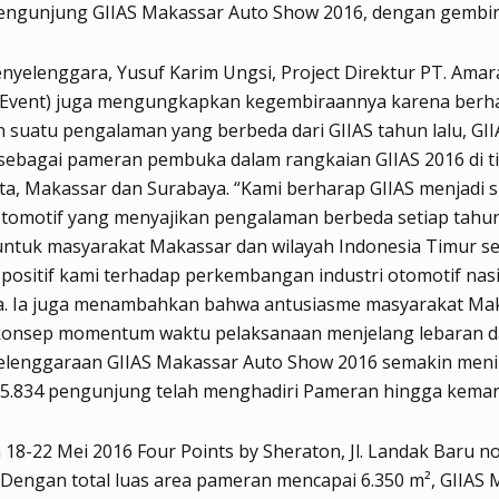
engunjung GIIAS Makassar Auto Show 2016, dengan gembir
penyelenggara, Yusuf Karim Ungsi, Project Direktur PT. Amar
-Event) juga mengungkapkan kegembiraannya karena berha
 suatu pengalaman yang berbeda dari GIIAS tahun lalu, GII
ebagai pameran pembuka dalam rangkaian GIIAS 2016 di ti
rta, Makassar dan Surabaya. “Kami berharap GIIAS menjadi 
tomotif yang menyajikan pengalaman berbeda setiap tahu
untuk masyarakat Makassar dan wilayah Indonesia Timur s
 positif kami terhadap perkembangan industri otomotif nasi
. Ia juga menambahkan bahwa antusiasme masyarakat Ma
konsep momentum waktu pelaksanaan menjelang lebaran da
elenggaraan GIIAS Makassar Auto Show 2016 semakin meni
5.834 pengunjung telah menghadiri Pameran hingga kemari
 18-22 Mei 2016 Four Points by Sheraton, Jl. Landak Baru no
Dengan total luas area pameran mencapai 6.350 m², GIIAS