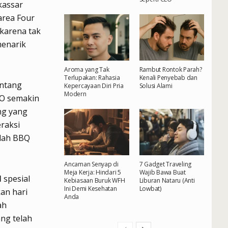
kassar
area Four
 karena tak
menarik
Aroma yang Tak
Rambut Rontok Parah?
Terlupakan: Rahasia
Kenali Penyebab dan
entang
Kepercayaan Diri Pria
Solusi Alami
Modern
DO semakin
ng yang
raksi
elah BBQ
Ancaman Senyap di
7 Gadget Traveling
Meja Kerja: Hindari 5
Wajib Bawa Buat
M
spesial
Kebiasaan Buruk WFH
Liburan Nataru (Anti
Ini Demi Kesehatan
Lowbat)
kan hari
Anda
ah
ng telah