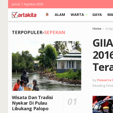
Jumat, 7 Agustus 2026
ALAM
WARTA
GAYA
MA
Home
Arsi
TERPOPULER-
SEPEKAN
GII
2016
Ter
by
Pewarta
Reading Time
Wisata Dan Tradisi
Nyekar Di Pulau
Libukang Palopo