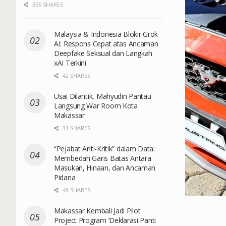
356 SHARES
Malaysia & Indonesia Blokir Grok
AI: Respons Cepat atas Ancaman
Deepfake Seksual dan Langkah
xAI Terkini
42 SHARES
Usai Dilantik, Mahyudin Pantau
Langsung War Room Kota
Makassar
31 SHARES
“Pejabat Anti-Kritik” dalam Data:
Membedah Garis Batas Antara
Masukan, Hinaan, dan Ancaman
Pidana
48 SHARES
Makassar Kembali Jadi Pilot
Project Program ‘Deklarasi Panti