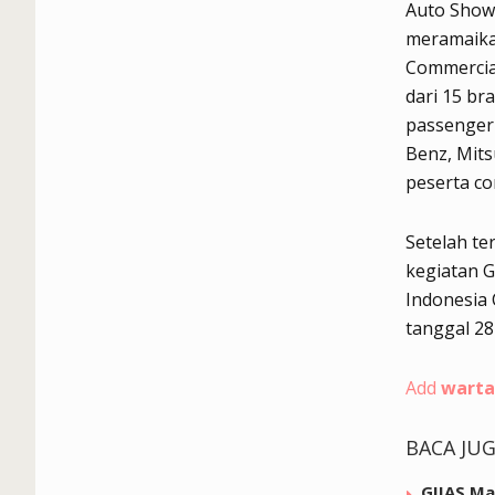
Auto Show
meramaikan
Commercia
dari 15 br
passenger 
Benz, Mits
peserta co
Setelah te
kegiatan G
Indonesia 
tanggal 28
Add
warta
BACA JU
GIIAS M