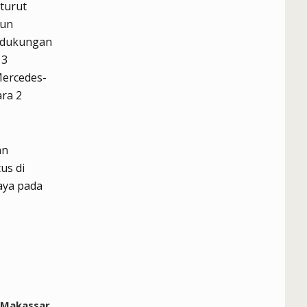
turut
pun
n dukungan
13
Mercedes-
ara 2
an
us di
aya pada
 Makassar