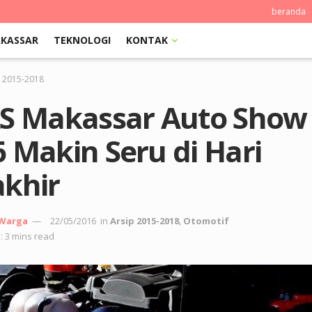
beranda
KASSAR
TEKNOLOGI
KONTAK
p 2015-2018
AS Makassar Auto Show
 Makin Seru di Hari
akhir
 Warga
22/05/2016
in
Arsip 2015-2018
,
Otomotif
: 3 mins read