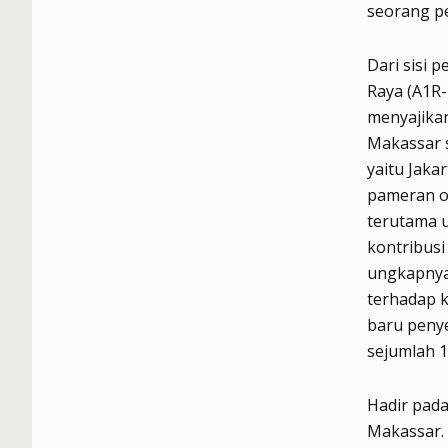
seorang p
Dari sisi 
Raya (A1R
menyajikan
Makassar s
yaitu Jaka
pameran o
terutama 
kontribusi
ungkapnya
terhadap 
baru peny
sejumlah 1
Hadir pada
Makassar. 