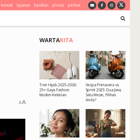
kontak
layanan
beriklan
privasi
perihal
WARTA
KITA
Tren Hijab 2025-2026:
Vespa Primavera vs.
25+ Gaya Fashion
Sprint 2025: Dua Jiwa,
Muslim Kekinian
Satu Mesin, Pilihan
Anda?
A
A