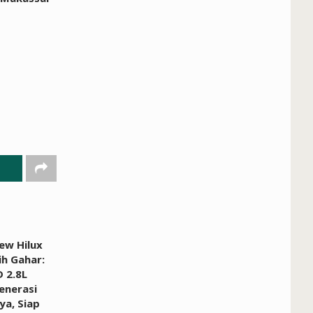
ew Hilux
ih Gahar:
 2.8L
enerasi
a, Siap