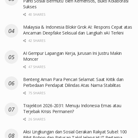
Panti Sosial Bermutu’ oleh Kemensos, Bukti Kolaborasi
Sukses
40 SHARES
Malaysia & Indonesia Blokir Grok AI: Respons Cepat atas
Ancaman Deepfake Seksual dan Langkah xAI Terkini
42 SHARES
AI Gempur Lapangan Kerja, Jurusan Ini Justru Makin
Moncer
47 SHARES
Benteng Aman Para Pencari Selamat: Saat Kritik dan
Perbedaan Pendapat Dilindas Atas Nama Stabilitas
75 SHARES
Trajektori 2026-2031: Menuju Indonesia Emas atau
Terjebak Krisis Permanen?
26 SHARES
Aksi Lingkungan dan Sosial Gerakan Rakyat Sulsel: 100
Bibit Pohon dan Ratusan Takjil Jelang HUT Pertama