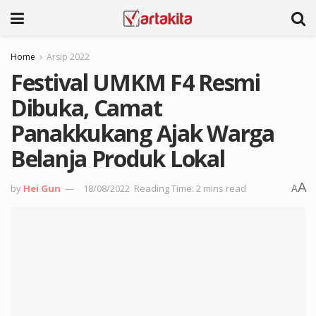
Home
Arsip 2022
Festival UMKM F4 Resmi
Dibuka, Camat
Panakkukang Ajak Warga
Belanja Produk Lokal
A
by
Hei Gun
18/08/2022
Reading Time: 2 mins read
A