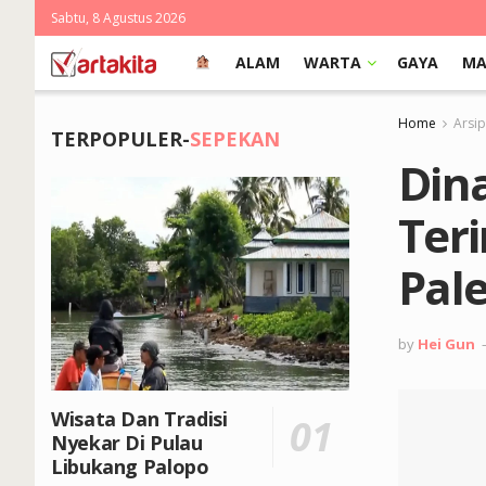
Sabtu, 8 Agustus 2026
ALAM
WARTA
GAYA
MA
Home
Arsi
TERPOPULER-
SEPEKAN
Din
Ter
Pal
by
Hei Gun
Wisata Dan Tradisi
Nyekar Di Pulau
Libukang Palopo