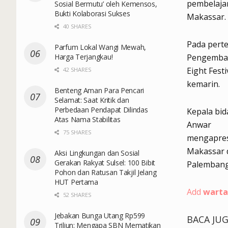
pembelajar
Sosial Bermutu’ oleh Kemensos,
Bukti Kolaborasi Sukses
Makassar.
40 SHARES
Pada pert
Parfum Lokal Wangi Mewah,
Harga Terjangkau!
Pengemban
Eight Fest
42 SHARES
kemarin.
Benteng Aman Para Pencari
Selamat: Saat Kritik dan
Perbedaan Pendapat Dilindas
Kepala bi
Atas Nama Stabilitas
Anwar
75 SHARES
mengapresi
Makassar d
Aksi Lingkungan dan Sosial
Gerakan Rakyat Sulsel: 100 Bibit
Palembang.
Pohon dan Ratusan Takjil Jelang
HUT Pertama
Add
warta
52 SHARES
Jebakan Bunga Utang Rp599
BACA JU
Triliun: Mengapa SBN Mematikan