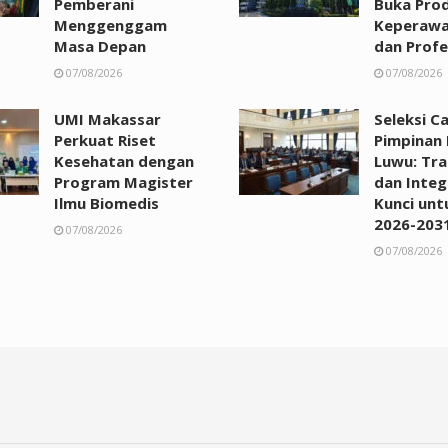
Pemberani
Buka Prod
Menggenggam
Keperawa
Masa Depan
dan Profe
07/08/2026
07/08/2026
UMI Makassar
Seleksi C
Perkuat Riset
Pimpinan
Kesehatan dengan
Luwu: Tra
Program Magister
dan Integ
Ilmu Biomedis
Kunci unt
2026-203
07/08/2026
07/08/2026