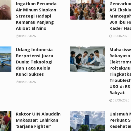
Ingatkan Perumda
Gencarka
Air Minum Siapkan
ASI Eksklu
Strategi Hadapi
Mencegah
Kemarau Panjang
300 Ibu H
Akibat El Nino
Kader Had
08/08/2026
08/08/2026
Udang Indonesia
Mahasisw
Berpotensi Juara
Rekayasa
Dunia: Teknologi
Elektrom
dan Tata Kelola
PoltekMu
Kunci Sukses
Tingkatka
Troubles
08/08/2026
USG di RS
Rakyat
07/08/2026
Rektor UIN Alauddin
Unismuh 
Makassar: Lahirkan
Perkuat 
‘Sarjana Fighter’
Kesehata