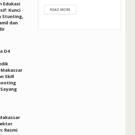
n Edukasi
sif: Kunci
DETAILS
READ MORE
 Stunting,
amil dan
ir
a D4
edik
 Makassar
n Skill
hooting
 Sayang
Makassar
Sektor
n: Resmi