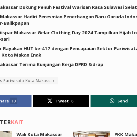
akassar Dukung Penuh Festival Warisan Rasa Sulawesi Sela
 Makassar Hadiri Peresmian Penerbangan Baru Garuda Indo
r-Balikpapan
 Dispar Makassar Gelar Clothing Day 2024 Tampilkan Hijab Ic
osari
 Rayakan HUT ke-417 dengan Pencapaian Sektor Pariwisat
g Kota Makan Enak
akassar Terima Kunjungan Kerja DPRD Sidrap
s Pariwisata Kota Makassar
hare
10
Tweet
6
Send
 TER
KAIT
Wali Kota Makassar
PKK Maka