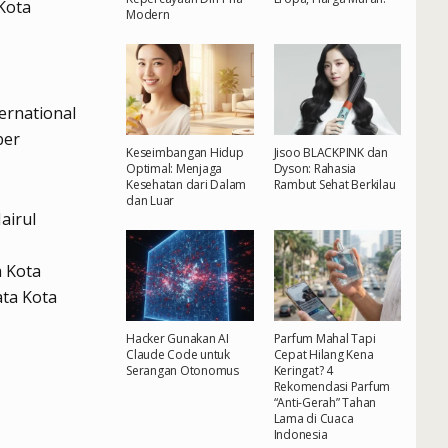
Kota
Modern
ernational
ber
Keseimbangan Hidup
Jisoo BLACKPINK dan
Optimal: Menjaga
Dyson: Rahasia
Kesehatan dari Dalam
Rambut Sehat Berkilau
dan Luar
airul
a Kota
ata Kota
Hacker Gunakan AI
Parfum Mahal Tapi
Claude Code untuk
Cepat Hilang Kena
Serangan Otonomus
Keringat? 4
Rekomendasi Parfum
“Anti-Gerah” Tahan
Lama di Cuaca
Indonesia