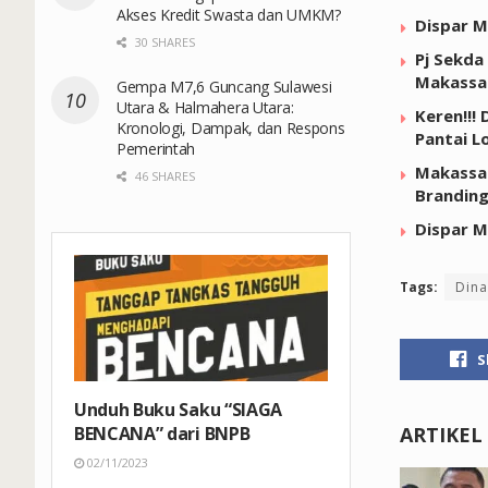
Akses Kredit Swasta dan UMKM?
Dispar M
30 SHARES
Pj Sekda
Makassa
Gempa M7,6 Guncang Sulawesi
Utara & Halmahera Utara:
Keren!!!
Kronologi, Dampak, dan Respons
Pantai L
Pemerintah
Makassar
46 SHARES
Brandin
Dispar M
Tags:
Dina
S
Unduh Buku Saku “SIAGA
ARTIKEL
BENCANA” dari BNPB
02/11/2023