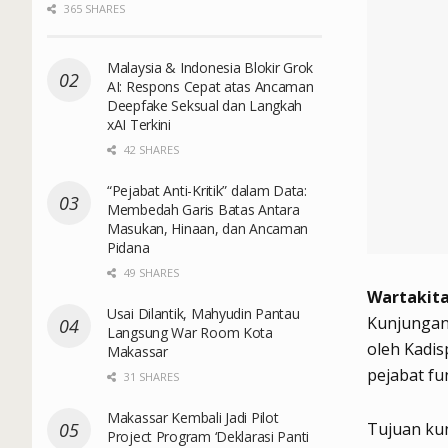
365 SHARES
Malaysia & Indonesia Blokir Grok
AI: Respons Cepat atas Ancaman
Deepfake Seksual dan Langkah
xAI Terkini
42 SHARES
“Pejabat Anti-Kritik” dalam Data:
Membedah Garis Batas Antara
Masukan, Hinaan, dan Ancaman
Pidana
49 SHARES
Wartakita
Usai Dilantik, Mahyudin Pantau
Kunjungan 
Langsung War Room Kota
oleh Kadi
Makassar
pejabat fu
31 SHARES
Makassar Kembali Jadi Pilot
Tujuan ku
Project Program ‘Deklarasi Panti