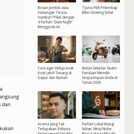
Bosan Jomblo atau
7 Jurus Pilih Pelembap
Hubungan Terasa
Bikin Glowing Sehat
Hambar? Pikat dengan
4 Parfum “Date Night”
Menggoda Ini
Cara agar Hidup Anak
Bukan Sekadar Skuter:
Kost Lebih Tenang di
Panduan Memilih
Dapur dan Rumah
Vespa Impian Anda di
Tahun 2026
a
langsung
s dan
Aroma yang Tak
Parfum Lokal Wangi
akukan
Terlupakan: Rahasia
Sultan: Mirip Niche
Kepercayaan Diri Pria
Eropa, Harga Murah!