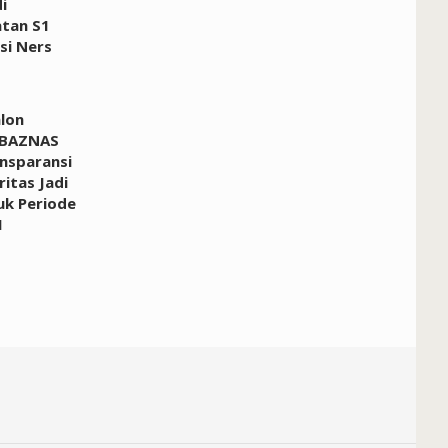
i
tan S1
si Ners
alon
 BAZNAS
nsparansi
ritas Jadi
uk Periode
1