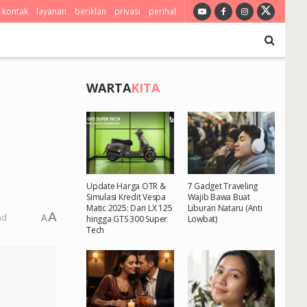
kontak
layanan
beriklan
privasi
perihal
WARTA
KITA
Update Harga OTR &
7 Gadget Traveling
Simulasi Kredit Vespa
Wajib Bawa Buat
Matic 2025: Dari LX 125
Liburan Nataru (Anti
A
ad
A
hingga GTS 300 Super
Lowbat)
Tech