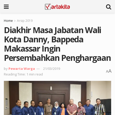
Home
Arsip 2019
Diakhir Masa Jabatan Wali
Kota Danny, Bappeda
Makassar Ingin
Persembahkan Penghargaan
by
Pewarta Warga
21/03/2019
A
A
Reading Time: 1 min read