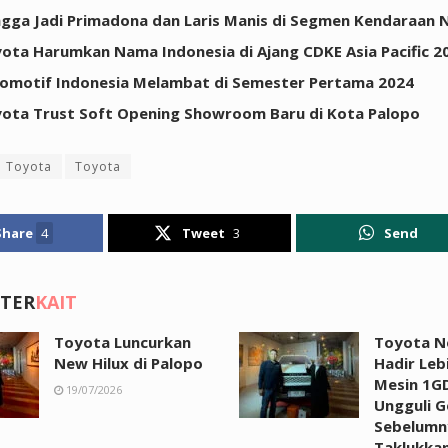
ngga Jadi Primadona dan Laris Manis di Segmen Kendaraan 
yota Harumkan Nama Indonesia di Ajang CDKE Asia Pacific 2
omotif Indonesia Melambat di Semester Pertama 2024
yota Trust Soft Opening Showroom Baru di Kota Palopo
a Toyota
Toyota
Share
4
Tweet
3
Send
 TER
KAIT
Toyota Luncurkan
Toyota N
New Hilux di Palopo
Hadir Leb
Mesin 1GD
19/07/2026
Ungguli G
Sebelumny
Taklukka