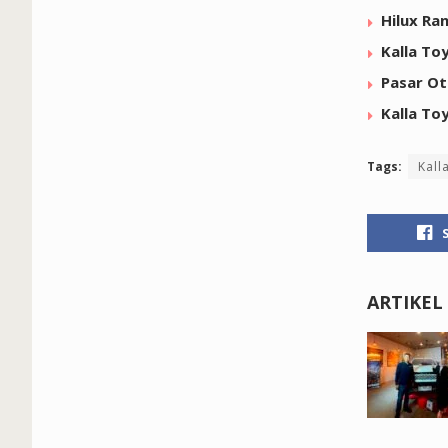
Hilux Ra
Kalla To
Pasar Ot
Kalla To
Tags:
Kall
ARTIKEL