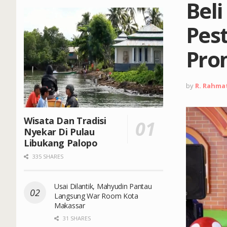
Beli
Pes
Pro
by
R. Rahma
Wisata Dan Tradisi
Nyekar Di Pulau
Libukang Palopo
335 SHARES
Usai Dilantik, Mahyudin Pantau
Langsung War Room Kota
Makassar
31 SHARES