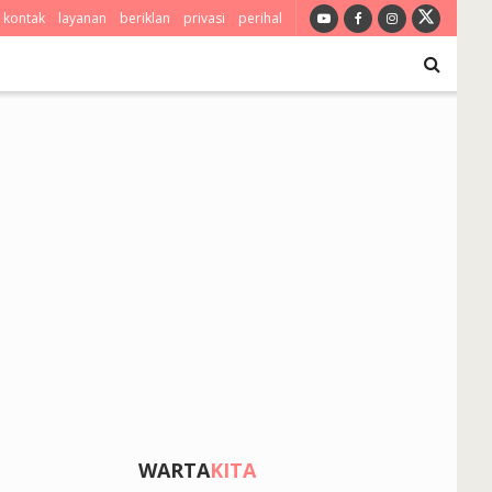
kontak
layanan
beriklan
privasi
perihal
WARTA
KITA