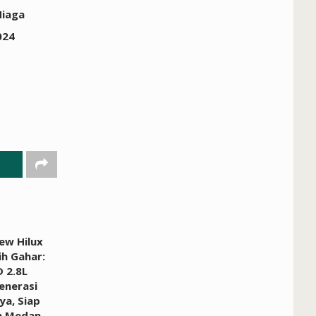
Niaga
024
ew Hilux
ih Gahar:
 2.8L
enerasi
a, Siap
n Medan