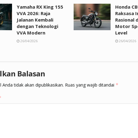
Yamaha RX King 155
Honda CB
VVA 2026: Raja
Raksasa Ir
Jalanan Kembali
Rasional 
dengan Teknologi
Motor Spo
VVA Modern
Level
26/04/2026
26/04/2026
lkan Balasan
 Anda tidak akan dipublikasikan.
Ruas yang wajib ditandai
*
*