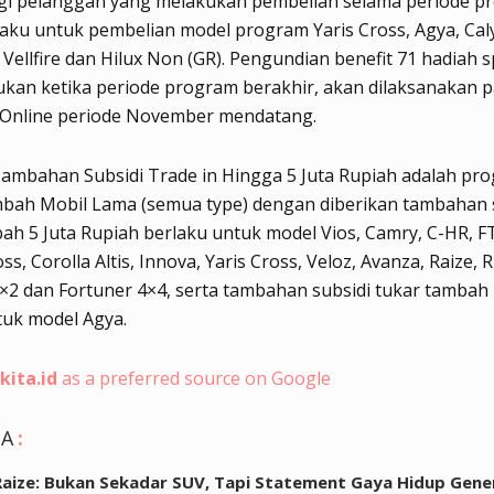
gi pelanggan yang melakukan pembelian selama periode p
aku untuk pembelian model program Yaris Cross, Agya, Cal
 Vellfire dan Hilux Non (GR). Pengundian benefit 71 hadiah s
ukan ketika periode program berakhir, akan dilaksanakan 
 Online periode November mendatang.
ambahan Subsidi Trade in Hingga 5 Juta Rupiah adalah pr
bah Mobil Lama (semua type) dengan diberikan tambahan 
ah 5 Juta Rupiah berlaku untuk model Vios, Camry, C-HR, F
ss, Corolla Altis, Innova, Yaris Cross, Veloz, Avanza, Raize, R
×2 dan Fortuner 4×4, serta tambahan subsidi tukar tambah 
tuk model Agya.
kita.id
as a preferred source on Google
GA
:
aize: Bukan Sekadar SUV, Tapi Statement Gaya Hidup Gene