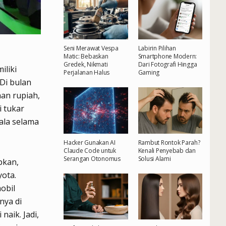
Seni Merawat Vespa
Labirin Pilihan
Matic: Bebaskan
Smartphone Modern:
Gredek, Nikmati
Dari Fotografi Hingga
iliki
Perjalanan Halus
Gaming
Di bulan
aan rupiah,
i tukar
kala selama
Hacker Gunakan AI
Rambut Rontok Parah?
Claude Code untuk
Kenali Penyebab dan
Serangan Otonomus
Solusi Alami
pkan,
ota.
obil
nya di
naik. Jadi,