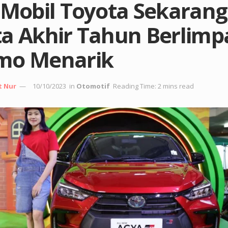
 Mobil Toyota Sekarang
ta Akhir Tahun Berlimp
mo Menarik
t Nur
10/10/2023
in
Otomotif
Reading Time: 2 mins read