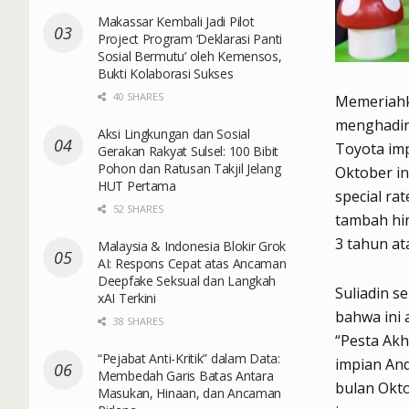
Makassar Kembali Jadi Pilot
Project Program ‘Deklarasi Panti
Sosial Bermutu’ oleh Kemensos,
Bukti Kolaborasi Sukses
40 SHARES
Memeriahka
menghadirk
Aksi Lingkungan dan Sosial
Toyota im
Gerakan Rakyat Sulsel: 100 Bibit
Pohon dan Ratusan Takjil Jelang
Oktober in
HUT Pertama
special ra
52 SHARES
tambah hin
3 tahun at
Malaysia & Indonesia Blokir Grok
AI: Respons Cepat atas Ancaman
Deepfake Seksual dan Langkah
Suliadin 
xAI Terkini
bahwa ini 
38 SHARES
“Pesta Akh
“Pejabat Anti-Kritik” dalam Data:
impian An
Membedah Garis Batas Antara
bulan Okto
Masukan, Hinaan, dan Ancaman