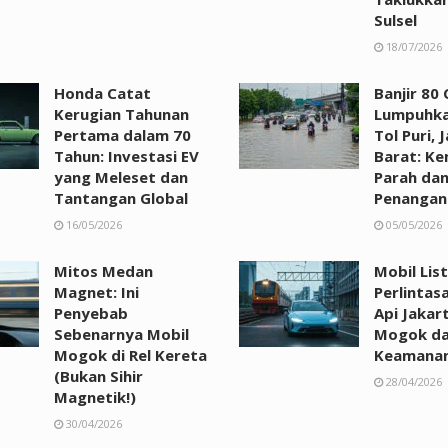
Sulsel
18/07/2026
Honda Catat
Banjir 80
Kerugian Tahunan
Lumpuhka
Pertama dalam 70
Tol Puri, 
Tahun: Investasi EV
Barat: K
yang Meleset dan
Parah da
Tantangan Global
Penangan
16/05/2026
05/05/2026
Mitos Medan
Mobil List
Magnet: Ini
Perlintas
Penyebab
Api Jakar
Sebenarnya Mobil
Mogok da
Mogok di Rel Kereta
Keamana
(Bukan Sihir
28/04/2026
Magnetik!)
30/04/2026