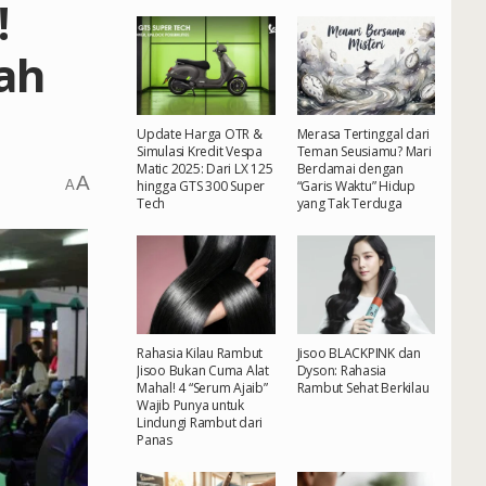
!
ah
Update Harga OTR &
Merasa Tertinggal dari
Simulasi Kredit Vespa
Teman Seusiamu? Mari
Matic 2025: Dari LX 125
Berdamai dengan
A
A
hingga GTS 300 Super
“Garis Waktu” Hidup
Tech
yang Tak Terduga
Rahasia Kilau Rambut
Jisoo BLACKPINK dan
Jisoo Bukan Cuma Alat
Dyson: Rahasia
Mahal! 4 “Serum Ajaib”
Rambut Sehat Berkilau
Wajib Punya untuk
Lindungi Rambut dari
Panas