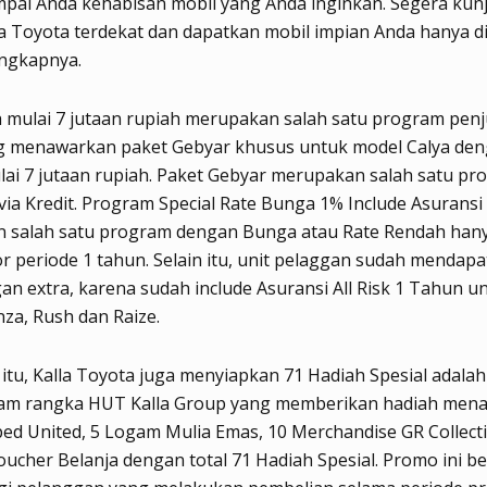
pai Anda kehabisan mobil yang Anda inginkan. Segera kun
la Toyota terdekat dan dapatkan mobil impian Anda hanya di
ungkapnya.
mulai 7 jutaan rupiah merupakan salah satu program penj
ng menawarkan paket Gebyar khusus untuk model Calya de
ai 7 jutaan rupiah. Paket Gebyar merupakan salah satu pr
via Kredit. Program Special Rate Bunga 1% Include Asuransi
 salah satu program dengan Bunga atau Rate Rendah han
r periode 1 tahun. Selain itu, unit pelaggan sudah mendap
an extra, karena sudah include Asuransi All Risk 1 Tahun u
nza, Rush dan Raize.
itu, Kalla Toyota juga menyiapkan 71 Hadiah Spesial adala
alam rangka HUT Kalla Group yang memberikan hadiah mena
ed United, 5 Logam Mulia Emas, 10 Merchandise GR Collect
ucher Belanja dengan total 71 Hadiah Spesial. Promo ini b