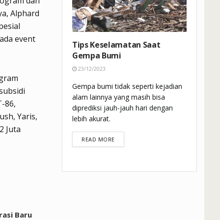
rogram dan
ya, Alphard
pesial
pada event
Tips Keselamatan Saat
Gempa Bumi
23/12/2023
ogram
Gempa bumi tidak seperti kejadian
subsidi
alam lainnya yang masih bisa
T-86,
diprediksi jauh-jauh hari dengan
ush, Yaris,
lebih akurat.
2 Juta
DETAILS
READ MORE
rasi Baru