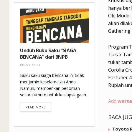
khusus ba
hanya berl
Old Model,
akan dilak
Gathering
Program T
Unduh Buku Saku “SIAGA
Tukar Tam
BENCANA” dari BNPB
tukar tamb
02/11/2023
Corolla Cro
Buku saku siaga bencana ini tidak
Fortuner 4
menjamin keselamatan Anda.
Rupiah un
Namun, memberikan pedoman
secara umum untuk kesiapsiagaan.
Add
warta
DETAILS
READ MORE
BACA JU
Toyota R