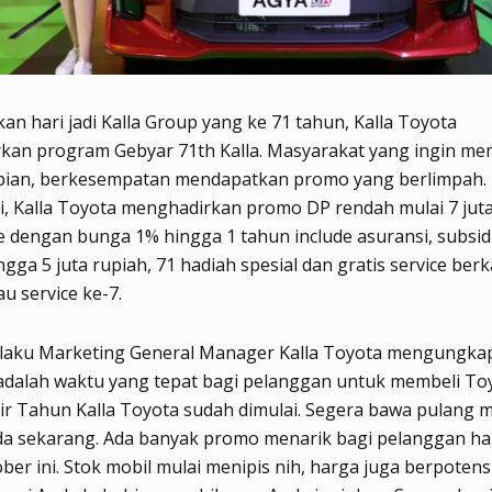
n hari jadi Kalla Group yang ke 71 tahun, Kalla Toyota
an program Gebyar 71th Kalla. Masyarakat yang ingin mem
pian, berkesempatan mendapatkan promo yang berlimpah. 
i, Kalla Toyota menghadirkan promo DP rendah mulai 7 jut
te dengan bunga 1% hingga 1 tahun include asuransi, subsid
gga 5 juta rupiah, 71 hadiah spesial dan gratis service ber
au service ke-7.
selaku Marketing General Manager Kalla Toyota mengungka
adalah waktu yang tepat bagi pelanggan untuk membeli Toy
ir Tahun Kalla Toyota sudah dimulai. Segera bawa pulang m
da sekarang. Ada banyak promo menarik bagi pelanggan ha
ber ini. Stok mobil mulai menipis nih, harga juga berpotensi 