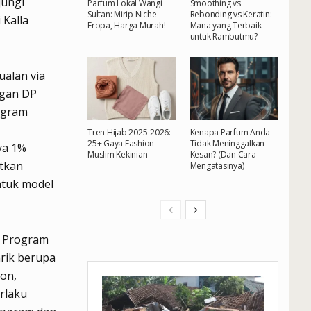
jungi
Parfum Lokal Wangi
Smoothing vs
Sultan: Mirip Niche
Rebonding vs Keratin:
 Kalla
Eropa, Harga Murah!
Mana yang Terbaik
untuk Rambutmu?
ualan via
ngan DP
ogram
Tren Hijab 2025-2026:
Kenapa Parfum Anda
25+ Gaya Fashion
Tidak Meninggalkan
ya 1%
Muslim Kekinian
Kesan? (Dan Cara
atkan
Mengatasinya)
ntuk model
h Program
rik berupa
ion,
erlaku