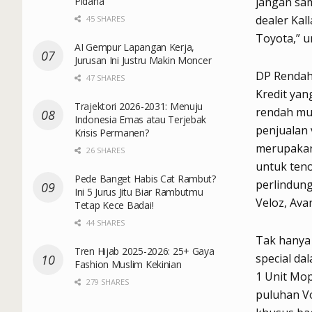
Pidana
jangan sam
dealer Kal
45 SHARES
Toyota,” 
AI Gempur Lapangan Kerja,
Jurusan Ini Justru Makin Moncer
DP Rendah 
47 SHARES
Kredit ya
Trajektori 2026-2031: Menuju
rendah mul
Indonesia Emas atau Terjebak
penjualan 
Krisis Permanen?
merupakan
26 SHARES
untuk teno
Pede Banget Habis Cat Rambut?
perlindung
Ini 5 Jurus Jitu Biar Rambutmu
Veloz, Ava
Tetap Kece Badai!
44 SHARES
Tak hanya 
Tren Hijab 2025-2026: 25+ Gaya
special d
Fashion Muslim Kekinian
1 Unit Mop
279 SHARES
puluhan Vo