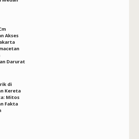
 Cm
n Akses
Jakarta
emacetan
n
an Darurat
rik di
an Kereta
ta: Mitos
n Fakta
n