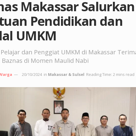
nas Makassar Salurkan
tuan Pendidikan dan
al UMKM
 Pelajar dan Penggiat UMKM di Makassar Terim
 Baznas di Momen Maulid Nabi
 Warga
20/10/2024
in
Makassar & Sulsel
Reading Time: 2 mins read