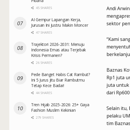
Pidana
Andi Arwi
45 SHARES
mengapres
AI Gempur Lapangan Kerja,
sektor pen
Jurusan Ini Justru Makin Moncer
47 SHARES
“Kami san
Trajektori 2026-2031: Menuju
menyentuh 
Indonesia Emas atau Terjebak
berkelanju
Krisis Permanen?
26 SHARES
Baznas Ko
Pede Banget Habis Cat Rambut?
Rp1 juta u
Ini 5 Jurus Jitu Biar Rambutmu
juta untuk
Tetap Kece Badai!
dari Rp600
44 SHARES
Tren Hijab 2025-2026: 25+ Gaya
Selain itu
Fashion Muslim Kekinian
pelaku UM
279 SHARES
tim Baznas