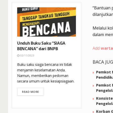
“Bantuan 
dilanjutka
Melalui ko
dalam men
Unduh Buku Saku “SIAGA
Add
warta
BENCANA” dari BNPB
02/11/2023
BACA JU
Buku saku siaga bencana ini tidak
menjamin keselamatan Anda.
Pemkot M
Namun, memberikan pedoman
Pendidik
secara umum untuk kesiapsiagaan.
Pemkot M
Pengelol
DETAILS
READ MORE
Konsiste
Pengelo
Korban G