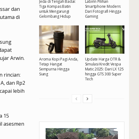
Jeda di Tengah Badai:
Labirin Pilihan
Tiga Kompas Batin
Smartphone Modern:
ssar dan
untuk Mengarungi
Dari Fotografi Hingga
Gelombang Hidup
Gaming
utama di
gsung
dapat
jar Arwin.
Aroma Kopi Pagi Anda,
Update Harga OTR &
Tetap Hangat
Simulasi Kredit Vespa
Sempurna Hingga
Matic 2025: Dari LX 125
rincian:
Siang
hingga GTS 300 Super
Tech
MA, dan Rp2
capai lebih
a 15
il asesmen