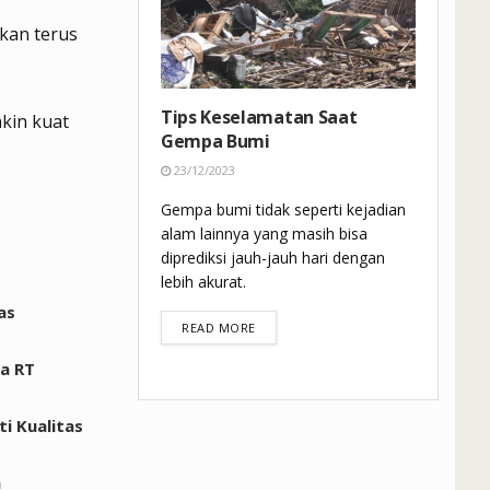
kan terus
Tips Keselamatan Saat
kin kuat
Gempa Bumi
23/12/2023
Gempa bumi tidak seperti kejadian
alam lainnya yang masih bisa
diprediksi jauh-jauh hari dengan
lebih akurat.
as
DETAILS
READ MORE
a RT
i Kualitas
n