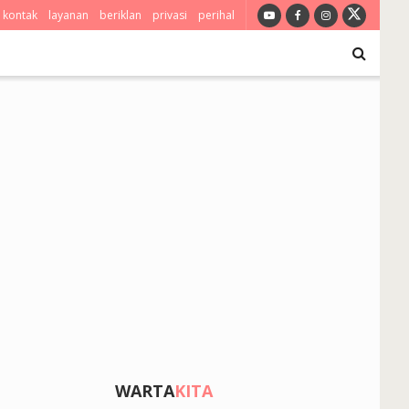
kontak
layanan
beriklan
privasi
perihal
WARTA
KITA