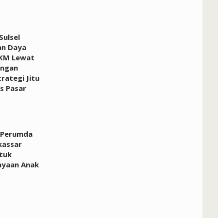
ulsel
an Daya
KM Lewat
ngan
rategi Jitu
 Pasar
 Perumda
kassar
tuk
yaan Anak
g