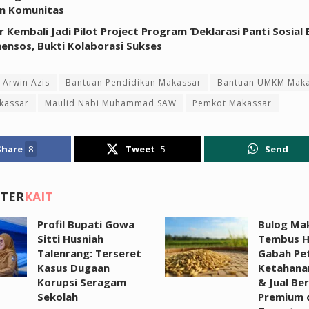
n Komunitas
 Kembali Jadi Pilot Project Program ‘Deklarasi Panti Sosial
ensos, Bukti Kolaborasi Sukses
 Arwin Azis
Bantuan Pendidikan Makassar
Bantuan UMKM Maka
kassar
Maulid Nabi Muhammad SAW
Pemkot Makassar
Share
8
Tweet
5
Send
 TER
KAIT
Profil Bupati Gowa
Bulog Ma
Sitti Husniah
Tembus H
Talenrang: Terseret
Gabah Pet
Kasus Dugaan
Ketahana
Korupsi Seragam
& Jual Be
Sekolah
Premium d