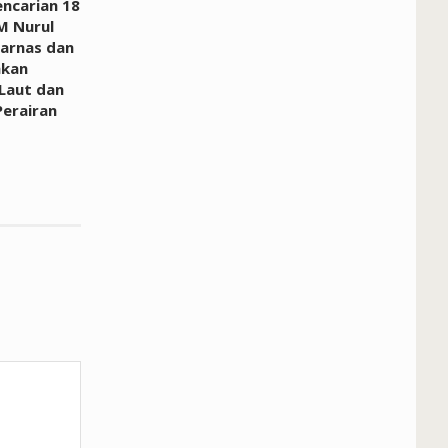
encarian 18
M Nurul
sarnas dan
hkan
 Laut dan
Perairan