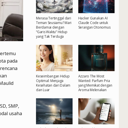
Merasa Tertinggal dari
Hacker Gunakan AI
Teman Seusiamu? Mari
Claude Code untuk
Berdamai dengan
Serangan Otonomus
“Garis Waktu” Hidup
yang Tak Terduga
bertemu
ota pada
 rencana
kan
Keseimbangan Hidup
Azzaro The Most
Optimal: Menjaga
Wanted: Parfum Pria
Maulid
Kesehatan dari Dalam
yang Memikat dengan
dan Luar
Aroma Melenakan
 SD, SMP,
odal usaha