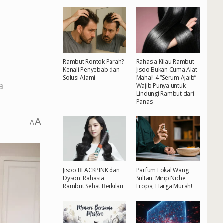
Rambut Rontok Parah?
Rahasia Kilau Rambut
Kenali Penyebab dan
Jisoo Bukan Cuma Alat
Solusi Alami
Mahal! 4 “Serum Ajaib”
a
Wajib Punya untuk
Lindungi Rambut dari
Panas
A
A
Jisoo BLACKPINK dan
Parfum Lokal Wangi
Dyson: Rahasia
Sultan: Mirip Niche
Rambut Sehat Berkilau
Eropa, Harga Murah!