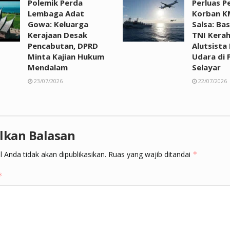
Polemik Perda
Perluas P
Lembaga Adat
Korban K
Gowa: Keluarga
Salsa: Ba
Kerajaan Desak
TNI Kera
Pencabutan, DPRD
Alutsista
Minta Kajian Hukum
Udara di 
Mendalam
Selayar
23/07/2026
22/07/2026
lkan Balasan
 Anda tidak akan dipublikasikan.
Ruas yang wajib ditandai
*
*