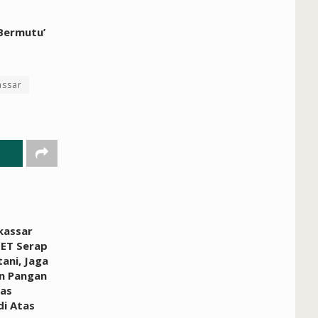
 Bermutu’
ssar
kassar
ET Serap
ani, Jaga
n Pangan
ras
i Atas