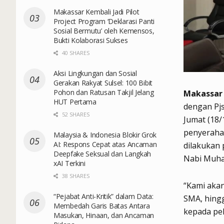
Makassar Kembali Jadi Pilot
Project Program ‘Deklarasi Panti
Sosial Bermutu’ oleh Kemensos,
Bukti Kolaborasi Sukses
40 SHARES
Aksi Lingkungan dan Sosial
Gerakan Rakyat Sulsel: 100 Bibit
Pohon dan Ratusan Takjil Jelang
Makassar
HUT Pertama
dengan Pjs
52 SHARES
Jumat (18
penyeraha
Malaysia & Indonesia Blokir Grok
AI: Respons Cepat atas Ancaman
dilakukan 
Deepfake Seksual dan Langkah
Nabi Muh
xAI Terkini
38 SHARES
“Kami akan
“Pejabat Anti-Kritik” dalam Data:
SMA, hingg
Membedah Garis Batas Antara
kepada pe
Masukan, Hinaan, dan Ancaman