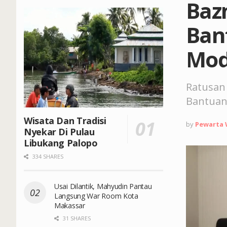
Baz
Ban
Mod
Ratusan
Bantuan
Wisata Dan Tradisi
by
Pewarta
Nyekar Di Pulau
Libukang Palopo
334 SHARES
Usai Dilantik, Mahyudin Pantau
Langsung War Room Kota
Makassar
31 SHARES