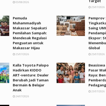
Target
03/08/2026
25/07/2026
Pemuda
Pemprov S
Muhammadiyah
Tingkatk
Makassar Sepakati
Saing UM
Pemilahan Sampah:
Pendampi
Mendesak Regulasi
Ekspor: St
Penguatan untuk
Menembus
Makassar Hijau
Global
25/07/2026
25/07/2026
Kalla Toyota Palopo
Beasiswa
Hadirkan KIDDO
Pasar Ma
ART-venture: Dealer
Raya: Ben
Berubah Jadi Taman
Pemberda
Bermain & Belajar
Pedagan
Anak
23/07/2026
24/07/2026