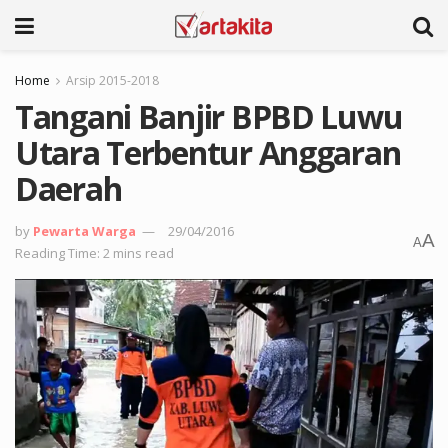
Home
Arsip 2015-2018
Tangani Banjir BPBD Luwu
Utara Terbentur Anggaran
Daerah
by
Pewarta Warga
29/04/2016
A
A
Reading Time: 2 mins read